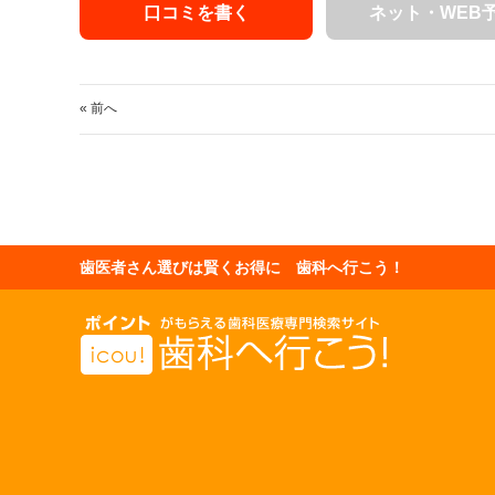
口コミを書く
ネット・WEB
« 前へ
歯医者さん選びは賢くお得に 歯科へ行こう！