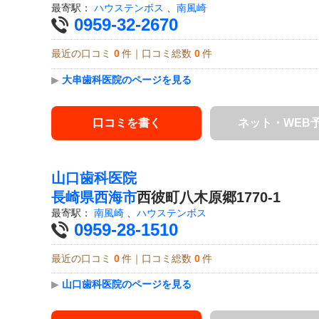
最寄駅：
ハウステンボス
、
南風崎
0959-32-2670
最近の口コミ
0
件｜口コミ総数
0
件
▶
大串歯科医院のページを見る
口コミを書く
ネット・WEB
山口歯科医院
長崎県
西海市
西彼町八木原郷1770-1
最寄駅：
南風崎
、
ハウステンボス
0959-28-1510
最近の口コミ
0
件｜口コミ総数
0
件
▶
山口歯科医院のページを見る