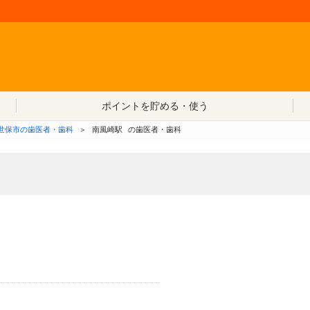
コンテンツへ移動
ポイントを貯める・使う
世保市の歯医者・歯科
＞
南風崎駅
の歯医者・歯科