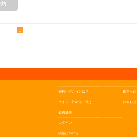
予約
1
歯科へ行こうとは？
歯科への
ポイント貯める・使う
お知らせ
会員登録
ログイン
掲載について