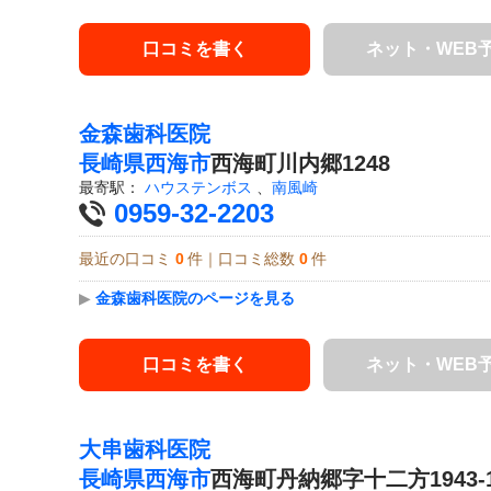
口コミを書く
ネット・WEB
金森歯科医院
長崎県
西海市
西海町川内郷1248
最寄駅：
ハウステンボス
、
南風崎
0959-32-2203
最近の口コミ
0
件｜口コミ総数
0
件
▶
金森歯科医院のページを見る
口コミを書く
ネット・WEB
大串歯科医院
長崎県
西海市
西海町丹納郷字十二方1943-