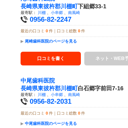
長崎県
東彼杵郡川棚町
下組郷33-1
最寄駅：
川棚
、
小串郷
、
南風崎
0956-82-2247
最近の口コミ
0
件｜口コミ総数
0
件
▶
尾崎歯科医院のページを見る
口コミを書く
ネット・WEB
中尾歯科医院
長崎県
東彼杵郡川棚町
白石郷字前田7-16
最寄駅：
川棚
、
小串郷
、
南風崎
0956-82-2031
最近の口コミ
0
件｜口コミ総数
0
件
▶
中尾歯科医院のページを見る