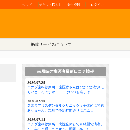
ヘルプ
チケットID入力
会員登録
ログイン
掲載サービスについて
南風崎の歯医者最新口コミ情報
2026/07/25
ハナダ歯科診療所：歯医者さんはなかなか行きに
くいところですが、ここはいつも楽しそ ...
2026/07/18
名古屋アリスデンタルクリニック：全体的に問題
ありません。親切で予約時間通りにスム ...
2026/07/14
ハナダ歯科診療所：病院全体とても綺麗で清潔。
１０年ほど通ってますが、問題があった ...