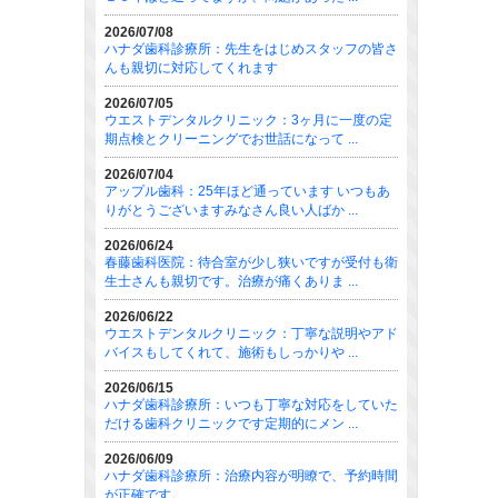
2026/07/08
ハナダ歯科診療所：先生をはじめスタッフの皆さ
んも親切に対応してくれます
2026/07/05
ウエストデンタルクリニック：3ヶ月に一度の定
期点検とクリーニングでお世話になって ...
2026/07/04
アップル歯科：25年ほど通っています いつもあ
りがとうございますみなさん良い人ばか ...
2026/06/24
春藤歯科医院：待合室が少し狭いですが受付も衛
生士さんも親切です。治療が痛くありま ...
2026/06/22
ウエストデンタルクリニック：丁寧な説明やアド
バイスもしてくれて、施術もしっかりや ...
2026/06/15
ハナダ歯科診療所：いつも丁寧な対応をしていた
だける歯科クリニックです定期的にメン ...
2026/06/09
ハナダ歯科診療所：治療内容が明瞭で、予約時間
が正確です。