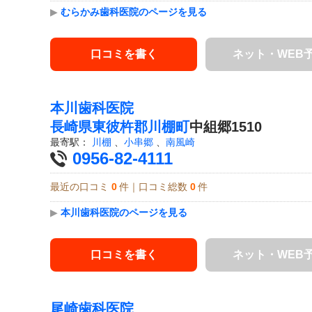
▶
むらかみ歯科医院のページを見る
口コミを書く
ネット・WEB
本川歯科医院
長崎県
東彼杵郡川棚町
中組郷1510
最寄駅：
川棚
、
小串郷
、
南風崎
0956-82-4111
最近の口コミ
0
件｜口コミ総数
0
件
▶
本川歯科医院のページを見る
口コミを書く
ネット・WEB
尾崎歯科医院