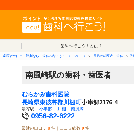
歯科へ行こう！とは？
歯医者の口コミ評判なら｜歯科へ行こう！ＴＯＰページ
＞
長崎の歯医者・歯科
＞
佐
南風崎駅の歯科・歯医者
むらかみ歯科医院
長崎県
東彼杵郡川棚町
小串郷2176-4
最寄駅：
小串郷
、
川棚
、
南風崎
0956-82-6222
最近の口コミ
0
件｜口コミ総数
0
件