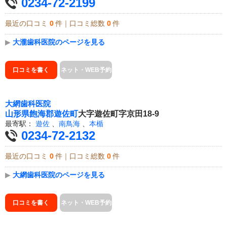
0234-72-2199
最近の口コミ
0
件｜口コミ総数
0
件
▶
大瀧歯科医院のページを見る
口コミを書く
ネット・WEB予約
大網歯科医院
山形県
飽海郡遊佐町
大字遊佐町字京田18-9
最寄駅：
遊佐
、
南鳥海
、
本楯
0234-72-2132
最近の口コミ
0
件｜口コミ総数
0
件
▶
大網歯科医院のページを見る
口コミを書く
ネット・WEB予約