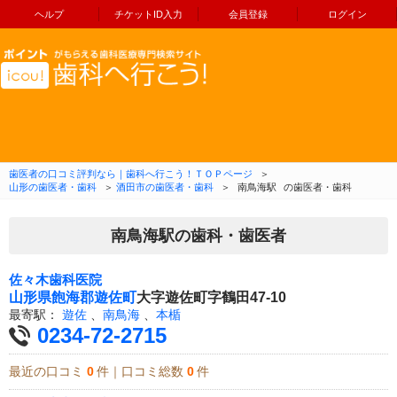
ヘルプ
チケットID入力
会員登録
ログイン
コンテンツへ移動
歯医者の口コミ評判なら｜歯科へ行こう！ＴＯＰページ
＞
山形の歯医者・歯科
＞
酒田市の歯医者・歯科
＞
南鳥海駅
の歯医者・歯科
南鳥海駅の歯科・歯医者
佐々木歯科医院
山形県
飽海郡遊佐町
大字遊佐町字鶴田47-10
最寄駅：
遊佐
、
南鳥海
、
本楯
0234-72-2715
最近の口コミ
0
件｜口コミ総数
0
件