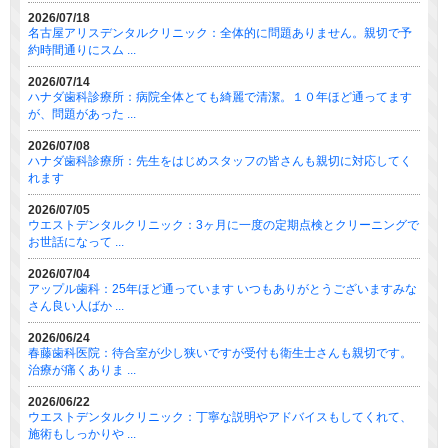
2026/07/18
名古屋アリスデンタルクリニック：全体的に問題ありません。親切で予
約時間通りにスム ...
2026/07/14
ハナダ歯科診療所：病院全体とても綺麗で清潔。１０年ほど通ってます
が、問題があった ...
2026/07/08
ハナダ歯科診療所：先生をはじめスタッフの皆さんも親切に対応してく
れます
2026/07/05
ウエストデンタルクリニック：3ヶ月に一度の定期点検とクリーニングで
お世話になって ...
2026/07/04
アップル歯科：25年ほど通っています いつもありがとうございますみな
さん良い人ばか ...
2026/06/24
春藤歯科医院：待合室が少し狭いですが受付も衛生士さんも親切です。
治療が痛くありま ...
2026/06/22
ウエストデンタルクリニック：丁寧な説明やアドバイスもしてくれて、
施術もしっかりや ...