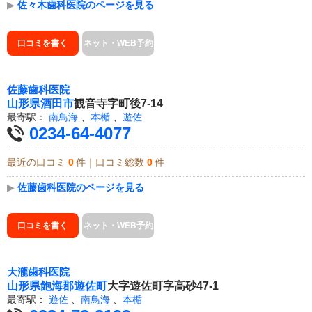
▶
佐々木歯科医院のページを見る
口コミを書く
ネット・WEB予約
佐藤歯科医院
山形県
酒田市
観音寺字町後7-14
最寄駅：
南鳥海
、
本楯
、
遊佐
0234-64-4077
最近の口コミ
0
件｜口コミ総数
0
件
▶
佐藤歯科医院のページを見る
口コミを書く
ネット・WEB予約
大瀧歯科医院
山形県
飽海郡遊佐町
大字遊佐町字高砂47-1
最寄駅：
遊佐
、
南鳥海
、
本楯