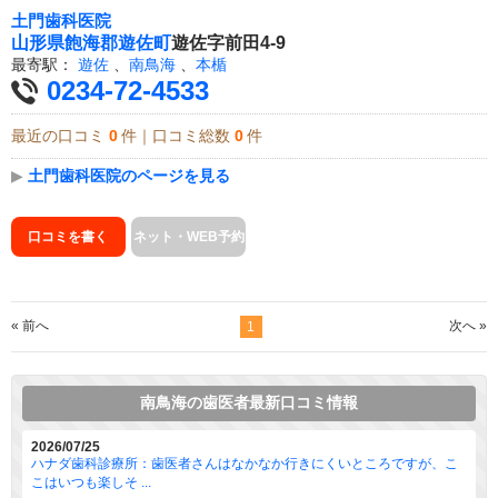
土門歯科医院
山形県
飽海郡遊佐町
遊佐字前田4-9
最寄駅：
遊佐
、
南鳥海
、
本楯
0234-72-4533
最近の口コミ
0
件｜口コミ総数
0
件
▶
土門歯科医院のページを見る
口コミを書く
ネット・WEB予約
« 前へ
次へ »
1
南鳥海の歯医者最新口コミ情報
2026/07/25
ハナダ歯科診療所：歯医者さんはなかなか行きにくいところですが、こ
こはいつも楽しそ ...