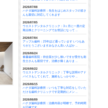
2026/07/08
ハナダ歯科診療所：先生をはじめスタッフの皆さ
んも親切に対応してくれます
2026/07/05
ウエストデンタルクリニック：3ヶ月に一度の定
期点検とクリーニングでお世話になって ...
2026/07/04
アップル歯科：25年ほど通っています いつもあ
りがとうございますみなさん良い人ばか ...
2026/06/24
春藤歯科医院：待合室が少し狭いですが受付も衛
生士さんも親切です。治療が痛くありま ...
2026/06/22
ウエストデンタルクリニック：丁寧な説明やアド
バイスもしてくれて、施術もしっかりや ...
2026/06/15
ハナダ歯科診療所：いつも丁寧な対応をしていた
だける歯科クリニックです定期的にメン ...
2026/06/09
ハナダ歯科診療所：治療内容が明瞭で、予約時間
が正確です。