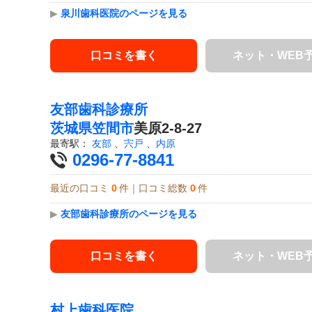
▶
泉川歯科医院のページを見る
口コミを書く
ネット・WEB
友部歯科診療所
茨城県
笠間市
美原2-8-27
最寄駅：
友部
、
宍戸
、
内原
0296-77-8841
最近の口コミ
0
件｜口コミ総数
0
件
▶
友部歯科診療所のページを見る
口コミを書く
ネット・WEB
村上歯科医院