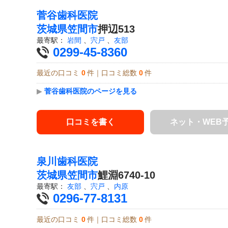
菅谷歯科医院
茨城県
笠間市
押辺513
最寄駅：
岩間
、
宍戸
、
友部
0299-45-8360
最近の口コミ
0
件｜口コミ総数
0
件
▶
菅谷歯科医院のページを見る
口コミを書く
ネット・WEB
泉川歯科医院
茨城県
笠間市
鯉淵6740-10
最寄駅：
友部
、
宍戸
、
内原
0296-77-8131
最近の口コミ
0
件｜口コミ総数
0
件