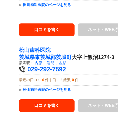
▶
田川歯科医院のページを見る
口コミを書く
ネット・WEB
松山歯科医院
茨城県
東茨城郡茨城町
大字上飯沼1274-3
最寄駅：
内原
、
岩間
、
友部
029-292-7592
最近の口コミ
0
件｜口コミ総数
0
件
▶
松山歯科医院のページを見る
口コミを書く
ネット・WEB