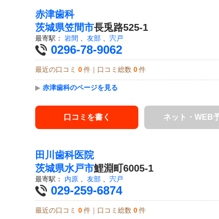
赤津歯科
茨城県
笠間市
長兎路525-1
最寄駅：
岩間
、
友部
、
宍戸
0296-78-9062
最近の口コミ
0
件｜口コミ総数
0
件
▶
赤津歯科のページを見る
口コミを書く
ネット・WEB
田川歯科医院
茨城県
水戸市
鯉淵町6005-1
最寄駅：
内原
、
友部
、
宍戸
029-259-6874
最近の口コミ
0
件｜口コミ総数
0
件