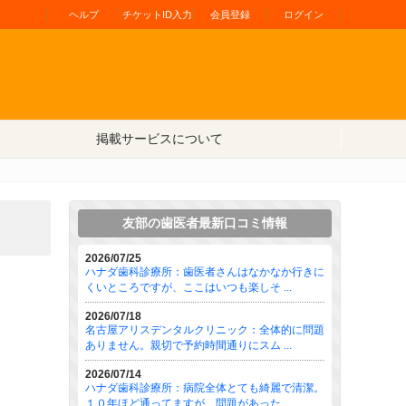
ヘルプ
チケットID入力
会員登録
ログイン
掲載サービスについて
友部の歯医者最新口コミ情報
2026/07/25
ハナダ歯科診療所：歯医者さんはなかなか行きに
くいところですが、ここはいつも楽しそ ...
2026/07/18
名古屋アリスデンタルクリニック：全体的に問題
ありません。親切で予約時間通りにスム ...
2026/07/14
ハナダ歯科診療所：病院全体とても綺麗で清潔。
１０年ほど通ってますが、問題があった ...