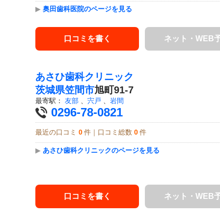
▶
奥田歯科医院のページを見る
口コミを書く
ネット・WEB
あさひ歯科クリニック
茨城県
笠間市
旭町91-7
最寄駅：
友部
、
宍戸
、
岩間
0296-78-0821
最近の口コミ
0
件｜口コミ総数
0
件
▶
あさひ歯科クリニックのページを見る
口コミを書く
ネット・WEB