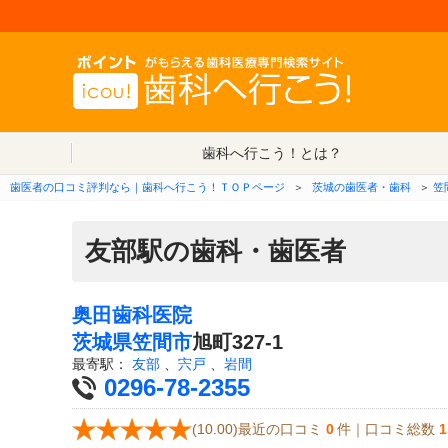
歯科へ行こう！とは？
歯医者の口コミ評判なら｜歯科へ行こう！ＴＯＰページ
＞
茨城の歯医者・歯科
＞
笠
友部駅の歯科・歯医者
奥田歯科医院
茨城県
笠間市
旭町327-1
最寄駅：
友部
、
宍戸
、
岩間
0296-78-2355
(10.00)最近の口コミ
0
件｜口コミ総数
1