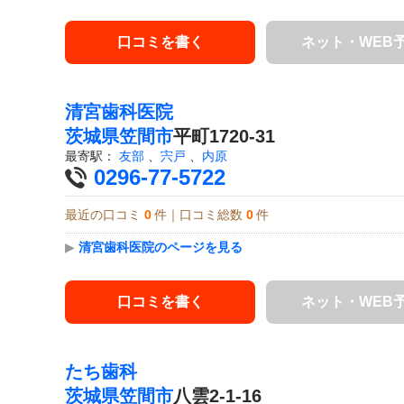
口コミを書く
ネット・WEB
清宮歯科医院
茨城県
笠間市
平町1720-31
最寄駅：
友部
、
宍戸
、
内原
0296-77-5722
最近の口コミ
0
件｜口コミ総数
0
件
▶
清宮歯科医院のページを見る
口コミを書く
ネット・WEB
たち歯科
茨城県
笠間市
八雲2-1-16