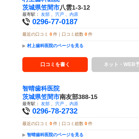
茨城県
笠間市
八雲1-3-12
最寄駅：
友部
、
宍戸
、
内原
0296-77-0187
最近の口コミ
0
件｜口コミ総数
0
件
▶
村上歯科医院のページを見る
口コミを書く
ネット・WEB
智晴歯科医院
茨城県
笠間市
南友部388-15
最寄駅：
友部
、
宍戸
、
内原
0296-78-2732
最近の口コミ
0
件｜口コミ総数
0
件
▶
智晴歯科医院のページを見る