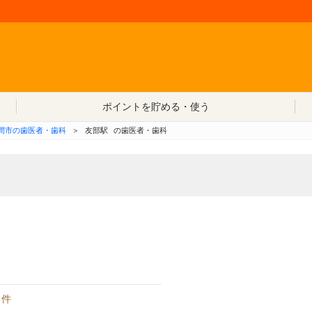
コンテンツへ移動
ポイントを貯める・使う
間市の歯医者・歯科
＞
友部駅
の歯医者・歯科
件