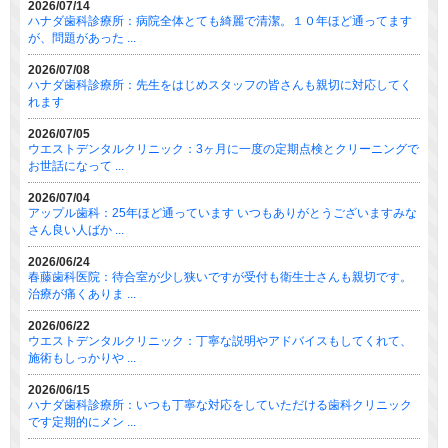
2026/07/14
ハナダ歯科診療所：病院全体とても綺麗で清潔。１０年ほど通ってます
が、問題があった ...
2026/07/08
ハナダ歯科診療所：先生をはじめスタッフの皆さんも親切に対応してく
れます
2026/07/05
ウエストデンタルクリニック：3ヶ月に一度の定期点検とクリーニングで
お世話になって ...
2026/07/04
アップル歯科：25年ほど通っています いつもありがとうございますみな
さん良い人ばか ...
2026/06/24
春藤歯科医院：待合室が少し狭いですが受付も衛生士さんも親切です。
治療が痛くありま ...
2026/06/22
ウエストデンタルクリニック：丁寧な説明やアドバイスもしてくれて、
施術もしっかりや ...
2026/06/15
ハナダ歯科診療所：いつも丁寧な対応をしていただける歯科クリニック
です定期的にメン ...