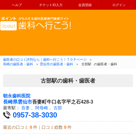
ヘルプ
チケットID入力
会員登録
ログイン
コンテンツへ移動
歯医者の口コミ評判なら｜歯科へ行こう！ＴＯＰページ
＞
長崎の歯医者・歯科
＞
雲仙市の歯医者・歯科
＞
古部駅
の歯医者・歯科
古部駅の歯科・歯医者
朝永歯科医院
長崎県
雲仙市
吾妻町牛口名字平之石428-3
最寄駅：
吾妻
、
阿母崎
、
古部
0957-38-3030
最近の口コミ
0
件｜口コミ総数
0
件