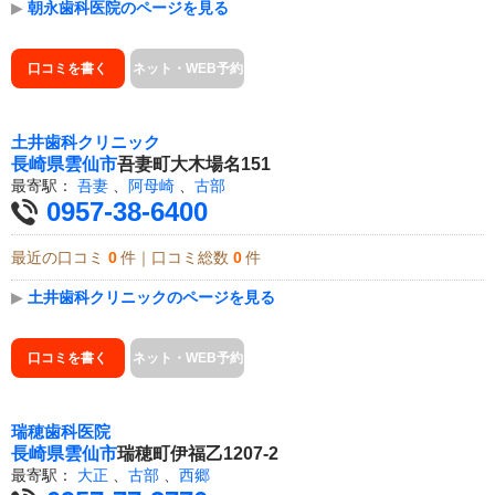
▶
朝永歯科医院のページを見る
口コミを書く
ネット・WEB予約
土井歯科クリニック
長崎県
雲仙市
吾妻町大木場名151
最寄駅：
吾妻
、
阿母崎
、
古部
0957-38-6400
最近の口コミ
0
件｜口コミ総数
0
件
▶
土井歯科クリニックのページを見る
口コミを書く
ネット・WEB予約
瑞穂歯科医院
長崎県
雲仙市
瑞穂町伊福乙1207-2
最寄駅：
大正
、
古部
、
西郷