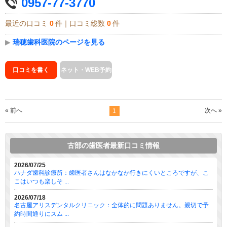
0957-77-3770
最近の口コミ
0
件｜口コミ総数
0
件
▶
瑞穂歯科医院のページを見る
口コミを書く
ネット・WEB予約
« 前へ
次へ »
1
古部の歯医者最新口コミ情報
2026/07/25
ハナダ歯科診療所：歯医者さんはなかなか行きにくいところですが、こ
こはいつも楽しそ ...
2026/07/18
名古屋アリスデンタルクリニック：全体的に問題ありません。親切で予
約時間通りにスム ...