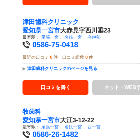
津田歯科クリニック
愛知県
一宮市
大赤見字西川垂23
最寄駅：
尾張一宮
、
名鉄一宮
、
今伊勢
0586-75-0418
最近の口コミ
0
件｜口コミ総数
0
件
▶
津田歯科クリニックのページを見る
口コミを書く
ネット・WEB
牧歯科
愛知県
一宮市
大江3-12-22
最寄駅：
尾張一宮
、
名鉄一宮
、
西一宮
0586-26-1482