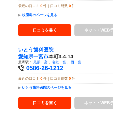
最近の口コミ
0
件｜口コミ総数
0
件
▶
牧歯科のページを見る
口コミを書く
ネット・WEB
いとう歯科医院
愛知県
一宮市
本町3-4-14
最寄駅：
尾張一宮
、
名鉄一宮
、
西一宮
0586-26-1212
最近の口コミ
0
件｜口コミ総数
0
件
▶
いとう歯科医院のページを見る
口コミを書く
ネット・WEB