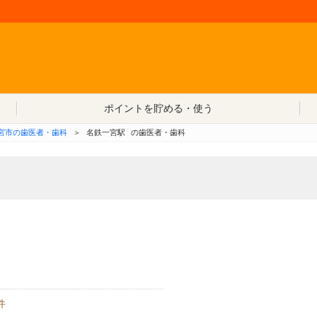
コンテンツへ移動
ポイントを貯める・使う
宮市の歯医者・歯科
＞
名鉄一宮駅
の歯医者・歯科
件