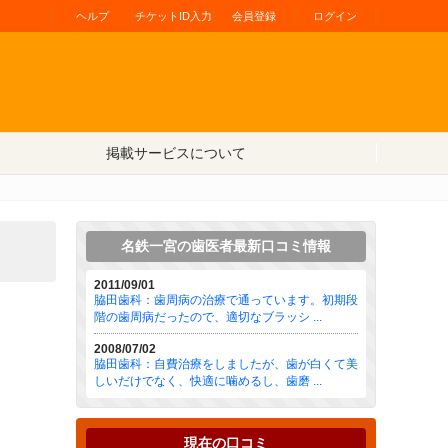
ヘルプ
チケットID入力
会員登録
ログイン
掲載サービスについて
名鉄一宮の歯医者最新口コミ情報
2011/09/01
脇田歯科：歯周病の治療で通っています。初期段
階の歯周病だったので、適切なブラッシ ...
2008/07/02
脇田歯科：自費治療をしましたが、歯が白くて美
しいだけでなく、快適に噛めるし、歯磨 ...
現在の口コミ