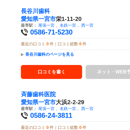
長谷川歯科
愛知県
一宮市
栄1-11-20
最寄駅：
尾張一宮
、
名鉄一宮
、
西一宮
0586-71-5230
最近の口コミ
0
件｜口コミ総数
0
件
▶
長谷川歯科のページを見る
口コミを書く
ネット・WEB
斉藤歯科医院
愛知県
一宮市
大浜2-2-29
最寄駅：
尾張一宮
、
名鉄一宮
、
西一宮
0586-24-3811
最近の口コミ
0
件｜口コミ総数
0
件