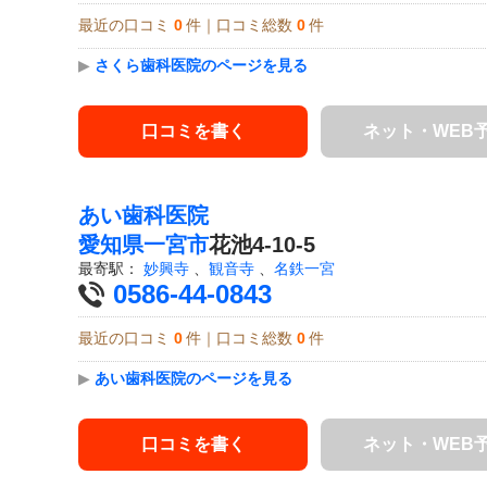
最近の口コミ
0
件｜口コミ総数
0
件
▶
さくら歯科医院のページを見る
口コミを書く
ネット・WEB
あい歯科医院
愛知県
一宮市
花池4-10-5
最寄駅：
妙興寺
、
観音寺
、
名鉄一宮
0586-44-0843
最近の口コミ
0
件｜口コミ総数
0
件
▶
あい歯科医院のページを見る
口コミを書く
ネット・WEB