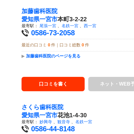
加藤歯科医院
愛知県
一宮市
本町3-2-22
最寄駅：
尾張一宮
、
名鉄一宮
、
西一宮
0586-73-2058
最近の口コミ
0
件｜口コミ総数
0
件
▶
加藤歯科医院のページを見る
口コミを書く
ネット・WEB
さくら歯科医院
愛知県
一宮市
花池1-4-30
最寄駅：
妙興寺
、
観音寺
、
名鉄一宮
0586-44-8148