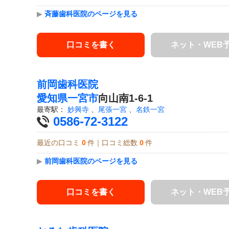
▶
斉藤歯科医院のページを見る
口コミを書く
ネット・WEB
前岡歯科医院
愛知県
一宮市
向山南1-6-1
最寄駅：
妙興寺
、
尾張一宮
、
名鉄一宮
0586-72-3122
最近の口コミ
0
件｜口コミ総数
0
件
▶
前岡歯科医院のページを見る
口コミを書く
ネット・WEB