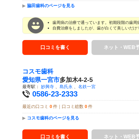
▶
脇田歯科のページを見る
歯周病の治療で通っています。初期段階の歯周病
自費治療をしましたが、歯が白くて美しいだけ
口コミを書く
ネット・WEB
コスモ歯科
愛知県
一宮市
多加木4-2-5
最寄駅：
妙興寺
、
島氏永
、
名鉄一宮
0586-23-2333
最近の口コミ
0
件｜口コミ総数
0
件
▶
コスモ歯科のページを見る
口コミを書く
ネット・WEB