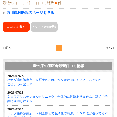
最近の口コミ
0
件｜口コミ総数
0
件
▶
西川歯科医院のページを見る
口コミを書く
ネット・WEB予約
« 前へ
次へ »
1
唐の原の歯医者最新口コミ情報
2026/07/25
ハナダ歯科診療所：歯医者さんはなかなか行きにくいところですが、こ
こはいつも楽しそ ...
2026/07/18
名古屋アリスデンタルクリニック：全体的に問題ありません。親切で予
約時間通りにスム ...
2026/07/14
ハナダ歯科診療所：病院全体とても綺麗で清潔。１０年ほど通ってます