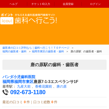
ヘルプ
チケットID入力
会員登録
ログイン
コンテンツへ移動
歯医者の口コミ評判なら｜歯科へ行こう！ＴＯＰページ
＞
福岡の歯医者・歯科
＞
福岡市東区の歯医者・歯科
＞
唐の原駅
の歯医者・歯科
唐の原駅の歯科・歯医者
パンダ小児歯科医院
福岡県
福岡市東区
唐原7-1-3エスペランサ1F
最寄駅：
九産大前
、
香椎花園前
、
唐の原
092-673-1180
最近の口コミ
0
件｜口コミ総数
0
件