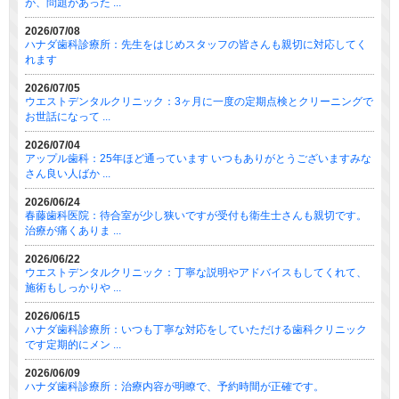
が、問題があった ...
2026/07/08
ハナダ歯科診療所：先生をはじめスタッフの皆さんも親切に対応してく
れます
2026/07/05
ウエストデンタルクリニック：3ヶ月に一度の定期点検とクリーニングで
お世話になって ...
2026/07/04
アップル歯科：25年ほど通っています いつもありがとうございますみな
さん良い人ばか ...
2026/06/24
春藤歯科医院：待合室が少し狭いですが受付も衛生士さんも親切です。
治療が痛くありま ...
2026/06/22
ウエストデンタルクリニック：丁寧な説明やアドバイスもしてくれて、
施術もしっかりや ...
2026/06/15
ハナダ歯科診療所：いつも丁寧な対応をしていただける歯科クリニック
です定期的にメン ...
2026/06/09
ハナダ歯科診療所：治療内容が明瞭で、予約時間が正確です。