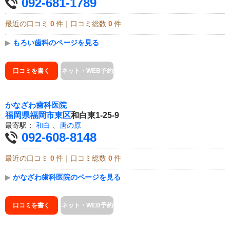
092-681-1789
最近の口コミ
0
件｜口コミ総数
0
件
▶
もろい歯科のページを見る
口コミを書く
ネット・WEB予約
かなざわ歯科医院
福岡県
福岡市東区
和白東1-25-9
最寄駅：
和白
、
唐の原
092-608-8148
最近の口コミ
0
件｜口コミ総数
0
件
▶
かなざわ歯科医院のページを見る
口コミを書く
ネット・WEB予約