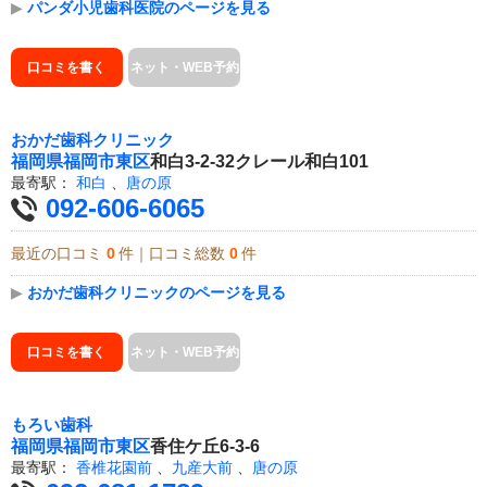
▶
パンダ小児歯科医院のページを見る
口コミを書く
ネット・WEB予約
おかだ歯科クリニック
福岡県
福岡市東区
和白3-2-32クレール和白101
最寄駅：
和白
、
唐の原
092-606-6065
最近の口コミ
0
件｜口コミ総数
0
件
▶
おかだ歯科クリニックのページを見る
口コミを書く
ネット・WEB予約
もろい歯科
福岡県
福岡市東区
香住ケ丘6-3-6
最寄駅：
香椎花園前
、
九産大前
、
唐の原