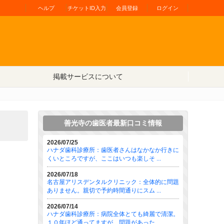
ヘルプ
チケットID入力
会員登録
ログイン
掲載サービスについて
善光寺の歯医者最新口コミ情報
2026/07/25
ハナダ歯科診療所：歯医者さんはなかなか行きに
くいところですが、ここはいつも楽しそ ...
2026/07/18
名古屋アリスデンタルクリニック：全体的に問題
ありません。親切で予約時間通りにスム ...
2026/07/14
ハナダ歯科診療所：病院全体とても綺麗で清潔。
１０年ほど通ってますが、問題があった ...