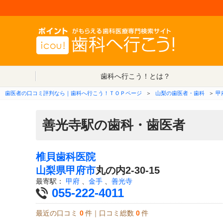
歯科へ行こう！とは？
歯医者の口コミ評判なら｜歯科へ行こう！ＴＯＰページ
＞
山梨の歯医者・歯科
＞
甲
善光寺駅の歯科・歯医者
椎貝歯科医院
山梨県
甲府市
丸の内2-30-15
最寄駅：
甲府
、
金手
、
善光寺
055-222-4011
最近の口コミ
0
件｜口コミ総数
0
件