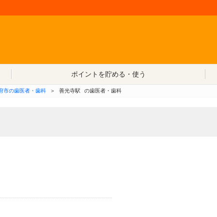
コンテンツへ移動
ポイントを貯める・使う
府市の歯医者・歯科
＞
善光寺駅
の歯医者・歯科