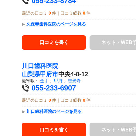
055-233-8784
最近の口コミ
0
件｜口コミ総数
0
件
▶
久保寺歯科医院のページを見る
口コミを書く
ネット・WEB
川口歯科医院
山梨県
甲府市
中央4-8-12
最寄駅：
金手
、
甲府
、
善光寺
055-233-6907
最近の口コミ
0
件｜口コミ総数
0
件
▶
川口歯科医院のページを見る
口コミを書く
ネット・WEB