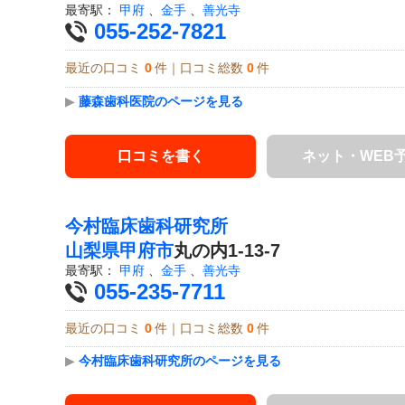
最寄駅：
甲府
、
金手
、
善光寺
055-252-7821
最近の口コミ
0
件｜口コミ総数
0
件
▶
藤森歯科医院のページを見る
口コミを書く
ネット・WEB
今村臨床歯科研究所
山梨県
甲府市
丸の内1-13-7
最寄駅：
甲府
、
金手
、
善光寺
055-235-7711
最近の口コミ
0
件｜口コミ総数
0
件
▶
今村臨床歯科研究所のページを見る