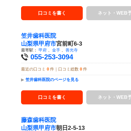
口コミを書く
ネット・WEB
笠井歯科医院
山梨県
甲府市
宮前町6-3
最寄駅：
甲府
、
金手
、
善光寺
055-253-3094
最近の口コミ
0
件｜口コミ総数
0
件
▶
笠井歯科医院のページを見る
口コミを書く
ネット・WEB
藤森歯科医院
山梨県
甲府市
朝日2-5-13