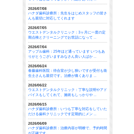
2026/07/08
ハナダ歯科診療所：先生をはじめスタッフの皆さ
んも親切に対応してくれます
2026/07/05
ウエストデンタルクリニック：3ヶ月に一度の定
期点検とクリーニングでお世話になって ...
2026/07/04
アップル歯科：25年ほど通っています いつもあ
りがとうございますみなさん良い人ばか ...
2026/06/24
春藤歯科医院：待合室が少し狭いですが受付も衛
生士さんも親切です。治療が痛くありま ...
2026/06/22
ウエストデンタルクリニック：丁寧な説明やアド
バイスもしてくれて、施術もしっかりや ...
2026/06/15
ハナダ歯科診療所：いつも丁寧な対応をしていた
だける歯科クリニックです定期的にメン ...
2026/06/09
ハナダ歯科診療所：治療内容が明瞭で、予約時間
が正確です。