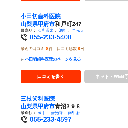
小田切歯科医院
山梨県
甲府市
和戸町247
最寄駅：
石和温泉
、
酒折
、
善光寺
055-233-5408
最近の口コミ
0
件｜口コミ総数
0
件
▶
小田切歯科医院のページを見る
口コミを書く
ネット・WEB
三枝歯科医院
山梨県
甲府市
青沼2-9-8
最寄駅：
金手
、
善光寺
、
南甲府
055-233-4597