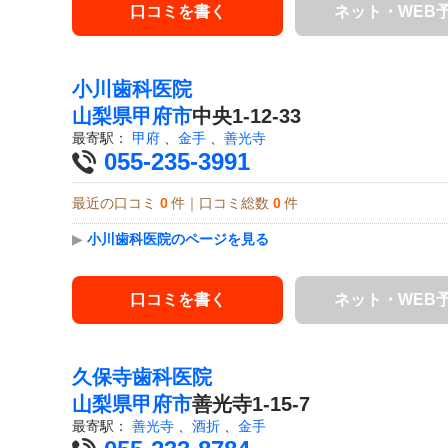
口コミを書く
ネット・WEB
小川歯科医院
山梨県
甲府市
中央1-12-33
最寄駅：
甲府
、
金手
、
善光寺
055-235-3991
最近の口コミ
0
件｜口コミ総数
0
件
▶
小川歯科医院のページを見る
口コミを書く
ネット・WEB
久保寺歯科医院
山梨県
甲府市
善光寺1-15-7
最寄駅：
善光寺
、
酒折
、
金手