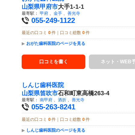
山梨県
甲府市
大手1-1-1
最寄駅：
甲府
、
金手
、
善光寺
055-249-1122
最近の口コミ
0
件｜口コミ総数
0
件
▶
おがた歯科医院のページを見る
口コミを書く
ネット・WEB
しんじ歯科医院
山梨県
笛吹市
石和町東高橋263-4
最寄駅：
南甲府
、
酒折
、
善光寺
055-263-8241
最近の口コミ
0
件｜口コミ総数
0
件
▶
しんじ歯科医院のページを見る