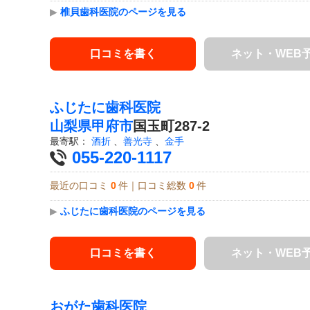
▶
椎貝歯科医院のページを見る
口コミを書く
ネット・WEB
ふじたに歯科医院
山梨県
甲府市
国玉町287-2
最寄駅：
酒折
、
善光寺
、
金手
055-220-1117
最近の口コミ
0
件｜口コミ総数
0
件
▶
ふじたに歯科医院のページを見る
口コミを書く
ネット・WEB
おがた歯科医院