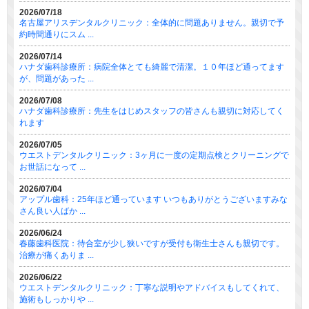
2026/07/18
名古屋アリスデンタルクリニック：全体的に問題ありません。親切で予
約時間通りにスム ...
2026/07/14
ハナダ歯科診療所：病院全体とても綺麗で清潔。１０年ほど通ってます
が、問題があった ...
2026/07/08
ハナダ歯科診療所：先生をはじめスタッフの皆さんも親切に対応してく
れます
2026/07/05
ウエストデンタルクリニック：3ヶ月に一度の定期点検とクリーニングで
お世話になって ...
2026/07/04
アップル歯科：25年ほど通っています いつもありがとうございますみな
さん良い人ばか ...
2026/06/24
春藤歯科医院：待合室が少し狭いですが受付も衛生士さんも親切です。
治療が痛くありま ...
2026/06/22
ウエストデンタルクリニック：丁寧な説明やアドバイスもしてくれて、
施術もしっかりや ...