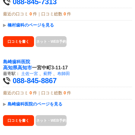
088-845-7313
最近の口コミ
0
件｜口コミ総数
0
件
▶
橋村歯科のページを見る
口コミを書く
ネット・WEB予約
島崎歯科医院
高知県
高知市
一宮中町3-11-17
最寄駅：
土佐一宮
、
薊野
、
布師田
088-845-8867
最近の口コミ
0
件｜口コミ総数
0
件
▶
島崎歯科医院のページを見る
口コミを書く
ネット・WEB予約