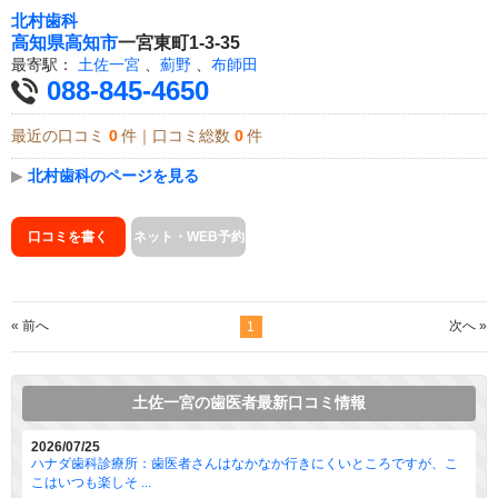
北村歯科
高知県
高知市
一宮東町1-3-35
最寄駅：
土佐一宮
、
薊野
、
布師田
088-845-4650
最近の口コミ
0
件｜口コミ総数
0
件
▶
北村歯科のページを見る
口コミを書く
ネット・WEB予約
« 前へ
次へ »
1
土佐一宮の歯医者最新口コミ情報
2026/07/25
ハナダ歯科診療所：歯医者さんはなかなか行きにくいところですが、こ
こはいつも楽しそ ...