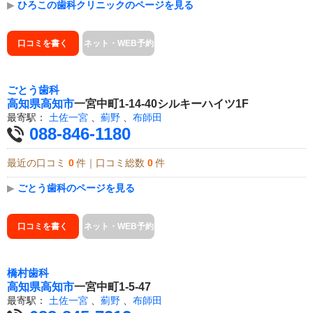
▶
ひろこの歯科クリニックのページを見る
口コミを書く
ネット・WEB予約
ごとう歯科
高知県
高知市
一宮中町1-14-40シルキーハイツ1F
最寄駅：
土佐一宮
、
薊野
、
布師田
088-846-1180
最近の口コミ
0
件｜口コミ総数
0
件
▶
ごとう歯科のページを見る
口コミを書く
ネット・WEB予約
橋村歯科
高知県
高知市
一宮中町1-5-47
最寄駅：
土佐一宮
、
薊野
、
布師田