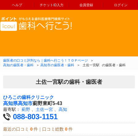
ヘルプ
チケットID入力
会員登録
ログイン
コンテンツへ移動
歯医者の口コミ評判なら｜歯科へ行こう！ＴＯＰページ
＞
高知の歯医者・歯科
＞
高知市の歯医者・歯科
＞
土佐一宮駅
の歯医者・歯科
土佐一宮駅の歯科・歯医者
ひろこの歯科クリニック
高知県
高知市
薊野東町5-43
最寄駅：
薊野
、
土佐一宮
、
高知
088-803-1151
最近の口コミ
0
件｜口コミ総数
0
件