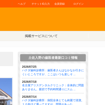
ヘルプ
チケットID入力
会員登録
ログイン
掲載サービスについて
土佐入野の歯医者最新口コミ情報
2026/07/25
ハナダ歯科診療所：歯医者さんはなかなか行きに
くいところですが、ここはいつも楽しそ ...
2026/07/18
名古屋アリスデンタルクリニック：全体的に問題
ありません。親切で予約時間通りにスム ...
2026/07/14
ハナダ歯科診療所：病院全体とても綺麗で清潔。
１０年ほど通ってますが、問題があった ...