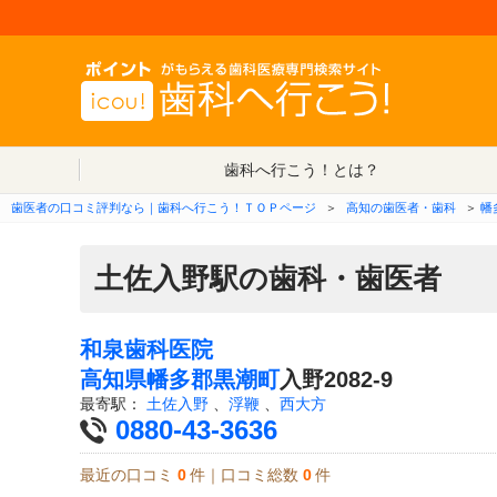
歯科へ行こう！とは？
歯医者の口コミ評判なら｜歯科へ行こう！ＴＯＰページ
＞
高知の歯医者・歯科
＞
幡
土佐入野駅の歯科・歯医者
和泉歯科医院
高知県
幡多郡黒潮町
入野2082-9
最寄駅：
土佐入野
、
浮鞭
、
西大方
0880-43-3636
最近の口コミ
0
件｜口コミ総数
0
件