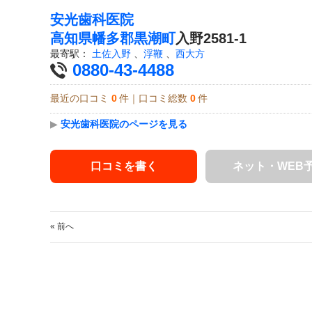
安光歯科医院
高知県
幡多郡黒潮町
入野2581-1
最寄駅：
土佐入野
、
浮鞭
、
西大方
0880-43-4488
最近の口コミ
0
件｜口コミ総数
0
件
▶
安光歯科医院のページを見る
口コミを書く
ネット・WEB
« 前へ