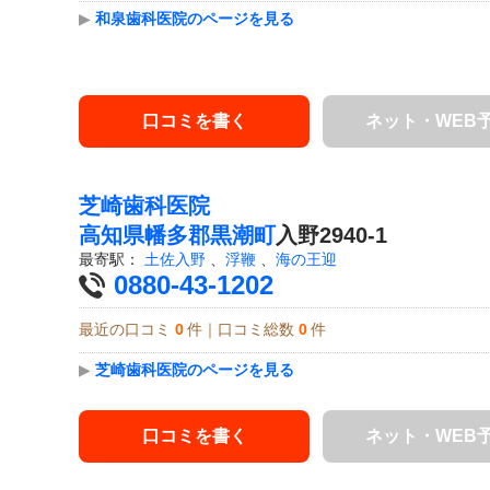
▶
和泉歯科医院のページを見る
口コミを書く
ネット・WEB
芝崎歯科医院
高知県
幡多郡黒潮町
入野2940-1
最寄駅：
土佐入野
、
浮鞭
、
海の王迎
0880-43-1202
最近の口コミ
0
件｜口コミ総数
0
件
▶
芝崎歯科医院のページを見る
口コミを書く
ネット・WEB