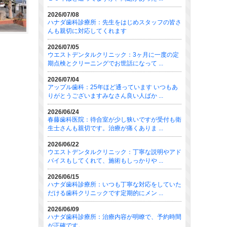
2026/07/08
ハナダ歯科診療所：先生をはじめスタッフの皆さ
んも親切に対応してくれます
2026/07/05
ウエストデンタルクリニック：3ヶ月に一度の定
期点検とクリーニングでお世話になって ...
2026/07/04
アップル歯科：25年ほど通っています いつもあ
りがとうございますみなさん良い人ばか ...
2026/06/24
春藤歯科医院：待合室が少し狭いですが受付も衛
生士さんも親切です。治療が痛くありま ...
2026/06/22
ウエストデンタルクリニック：丁寧な説明やアド
バイスもしてくれて、施術もしっかりや ...
2026/06/15
ハナダ歯科診療所：いつも丁寧な対応をしていた
だける歯科クリニックです定期的にメン ...
2026/06/09
ハナダ歯科診療所：治療内容が明瞭で、予約時間
が正確です。