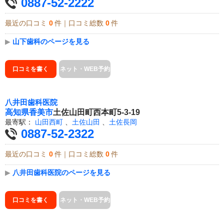
0887-52-2222
最近の口コミ
0
件｜口コミ総数
0
件
▶
山下歯科のページを見る
口コミを書く
ネット・WEB予約
八井田歯科医院
高知県
香美市
土佐山田町西本町5-3-19
最寄駅：
山田西町
、
土佐山田
、
土佐長岡
0887-52-2322
最近の口コミ
0
件｜口コミ総数
0
件
▶
八井田歯科医院のページを見る
口コミを書く
ネット・WEB予約