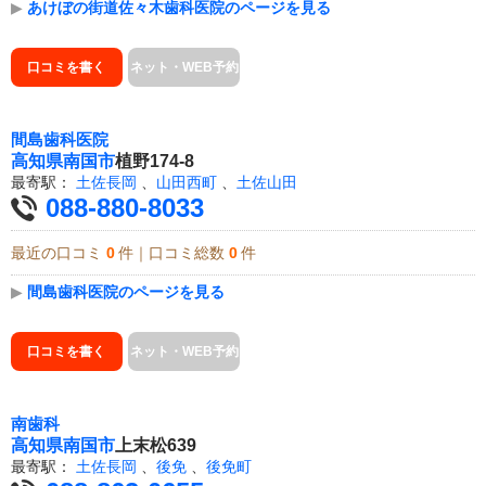
▶
あけぼの街道佐々木歯科医院のページを見る
口コミを書く
ネット・WEB予約
間島歯科医院
高知県
南国市
植野174-8
最寄駅：
土佐長岡
、
山田西町
、
土佐山田
088-880-8033
最近の口コミ
0
件｜口コミ総数
0
件
▶
間島歯科医院のページを見る
口コミを書く
ネット・WEB予約
南歯科
高知県
南国市
上末松639
最寄駅：
土佐長岡
、
後免
、
後免町