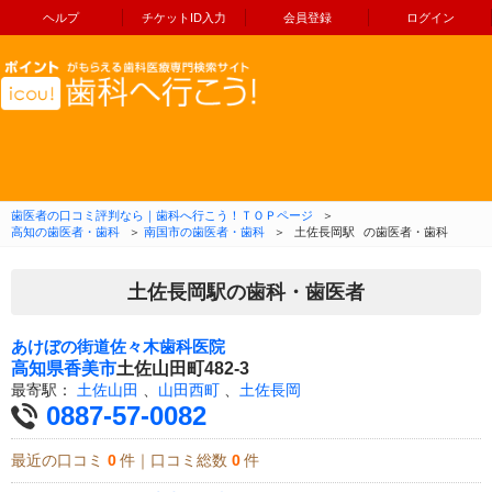
ヘルプ
チケットID入力
会員登録
ログイン
コンテンツへ移動
歯医者の口コミ評判なら｜歯科へ行こう！ＴＯＰページ
＞
高知の歯医者・歯科
＞
南国市の歯医者・歯科
＞
土佐長岡駅
の歯医者・歯科
土佐長岡駅の歯科・歯医者
あけぼの街道佐々木歯科医院
高知県
香美市
土佐山田町482-3
最寄駅：
土佐山田
、
山田西町
、
土佐長岡
0887-57-0082
最近の口コミ
0
件｜口コミ総数
0
件