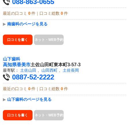
088-863-0655
最近の口コミ
0
件｜口コミ総数
0
件
▶
南歯科のページを見る
口コミを書く
ネット・WEB予約
山下歯科
高知県
香美市
土佐山田町東本町3-57-3
最寄駅：
土佐山田
、
山田西町
、
土佐長岡
0887-52-2222
最近の口コミ
0
件｜口コミ総数
0
件
▶
山下歯科のページを見る
口コミを書く
ネット・WEB予約