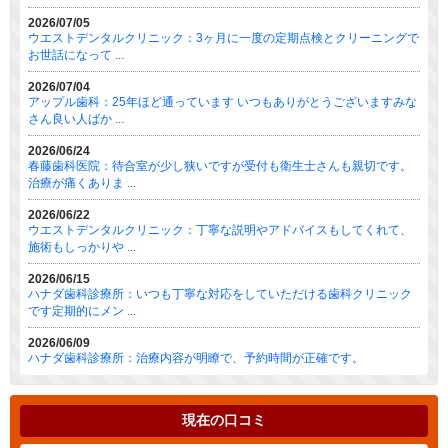
2026/07/05
ウエストデンタルクリニック：3ヶ月に一度の定期点検とクリーニングで
お世話になって ...
2026/07/04
アップル歯科：25年ほど通っています いつもありがとうございますみな
さん良い人ばか ...
2026/06/24
春藤歯科医院：待合室が少し狭いですが受付も衛生士さんも親切です。
治療が痛くありま ...
2026/06/22
ウエストデンタルクリニック：丁寧な説明やアドバイスもしてくれて、
施術もしっかりや ...
2026/06/15
ハナダ歯科診療所：いつも丁寧な対応をしていただける歯科クリニック
です定期的にメン ...
2026/06/09
ハナダ歯科診療所：治療内容が明瞭で、予約時間が正確です。
現在の口コミ