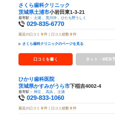
さくら歯科クリニック
茨城県
土浦市
小岩田東1-3-21
最寄駅：
土浦
、
荒川沖
、
ひたち野うしく
029-835-6770
最近の口コミ
0
件｜口コミ総数
0
件
▶
さくら歯科クリニックのページを見る
口コミを書く
ネット・WEB
ひかり歯科医院
茨城県
かすみがうら市
下稲吉4002-4
最寄駅：
神立
、
高浜
、
土浦
029-833-1060
最近の口コミ
0
件｜口コミ総数
0
件