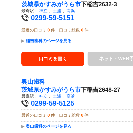
茨城県
かすみがうら市
下稲吉2632-3
最寄駅：
神立
、
土浦
、
高浜
0299-59-5151
最近の口コミ
0
件｜口コミ総数
0
件
▶
稲吉歯科のページを見る
口コミを書く
ネット・WEB
奥山歯科
茨城県
かすみがうら市
下稲吉2648-27
最寄駅：
神立
、
土浦
、
高浜
0299-59-5125
最近の口コミ
0
件｜口コミ総数
0
件
▶
奥山歯科のページを見る