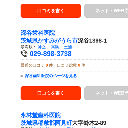
口コミを書く
ネット・WEB
深谷歯科医院
茨城県
かすみがうら市
深谷1398-1
最寄駅：
神立
、
高浜
、
土浦
029-898-3738
最近の口コミ
0
件｜口コミ総数
0
件
▶
深谷歯科医院のページを見る
口コミを書く
ネット・WEB
永林堂歯科医院
茨城県
稲敷郡阿見町
大字鈴木2-89