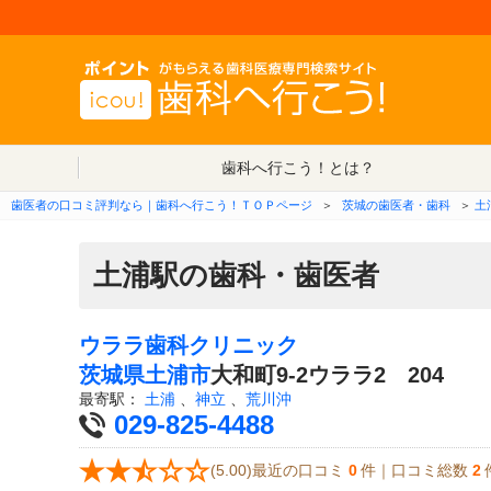
歯科へ行こう！とは？
歯医者の口コミ評判なら｜歯科へ行こう！ＴＯＰページ
＞
茨城の歯医者・歯科
＞
土
土浦駅の歯科・歯医者
ウララ歯科クリニック
茨城県
土浦市
大和町9-2ウララ2 204
最寄駅：
土浦
、
神立
、
荒川沖
029-825-4488
(5.00)最近の口コミ
0
件｜口コミ総数
2