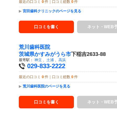
最近の口コミ
0
件｜口コミ総数
0
件
▶
宮田歯科クリニックのページを見る
口コミを書く
ネット・WEB
荒川歯科医院
茨城県
かすみがうら市
下稲吉2633-88
最寄駅：
神立
、
土浦
、
高浜
029-833-2222
最近の口コミ
0
件｜口コミ総数
0
件
▶
荒川歯科医院のページを見る
口コミを書く
ネット・WEB