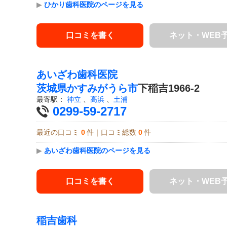
▶
ひかり歯科医院のページを見る
口コミを書く
ネット・WEB
あいざわ歯科医院
茨城県
かすみがうら市
下稲吉1966-2
最寄駅：
神立
、
高浜
、
土浦
0299-59-2717
最近の口コミ
0
件｜口コミ総数
0
件
▶
あいざわ歯科医院のページを見る
口コミを書く
ネット・WEB
稲吉歯科