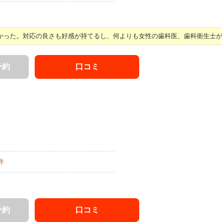
った。対応の良さも好感が持てるし、何よりも女性の歯科医、歯科衛生士が治 
予約
口コミ
件
予約
口コミ