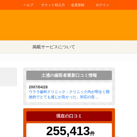
ヘルプ
チケットID入力
会員登録
ログイン
掲載サービスについて
土浦の歯医者最新口コミ情報
2007/04/28
ウララ歯科クリニック：クリニック内が明るく開
放的でとても感じが良かった。対応の良 ...
現在の口コミ
255,413
件