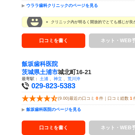
▶
ウララ歯科クリニックのページを見る
クリニック内が明るく開放的でとても感じが良か
口コミを書く
ネット・WEB
飯坂歯科医院
茨城県
土浦市
城北町16-21
最寄駅：
土浦
、
神立
、
荒川沖
029-823-5383
(9.00)最近の口コミ
0
件｜口コミ総数
1
▶
飯坂歯科医院のページを見る
口コミを書く
ネット・WEB