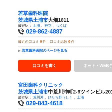
若草歯科医院
茨城県
土浦市
大畑1611
最寄駅：
土浦
、
神立
、
つくば
029-862-4887
最近の口コミ
0
件｜口コミ総数
0
件
▶
若草歯科医院のページを見る
口コミを書く
ネット・WEB
宮田歯科クリニック
茨城県
土浦市
中荒川沖町2-6ツインビル20
最寄駅：
荒川沖
、
ひたち野うしく
、
土浦
029-843-4618