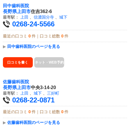
田中歯科医院
長野県
上田市
住吉362-6
最寄駅：
上田
、
信濃国分寺
、
城下
0268-24-5566
最近の口コミ
0
件｜口コミ総数
0
件
▶
田中歯科医院のページを見る
口コミを書く
ネット・WEB予約
佐藤歯科医院
長野県
上田市
中央3-14-20
最寄駅：
上田
、
城下
、
三好町
0268-22-0871
最近の口コミ
0
件｜口コミ総数
0
件
▶
佐藤歯科医院のページを見る