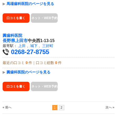
▶
馬場歯科医院のページを見る
口コミを書く
ネット・WEB予約
圓歯科医院
長野県
上田市
中央西1-13-15
最寄駅：
上田
、
城下
、
三好町
0268-27-8755
最近の口コミ
0
件｜口コミ総数
0
件
▶
圓歯科医院のページを見る
口コミを書く
ネット・WEB予約
« 前へ
次へ »
1
2