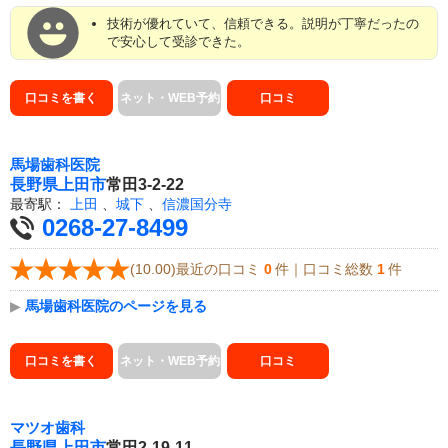
技術が優れていて、信頼できる。説明が丁寧だったの
で安心して受診できた。
口コミを書く
ネット・WEB予約
口コミ
馬場歯科医院
長野県
上田市
常田3-2-22
最寄駅：
上田
、
城下
、
信濃国分寺
0268-27-8499
(10.00)最近の口コミ
0
件｜口コミ総数
1
件
▶
馬場歯科医院のページを見る
口コミを書く
ネット・WEB予約
口コミ
マツオ歯科
長野県
上田市
常田2-19-11