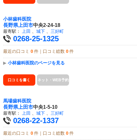
小林歯科医院
長野県
上田市
中央2-24-18
最寄駅：
上田
、
城下
、
三好町
0268-25-1325
最近の口コミ
0
件｜口コミ総数
0
件
▶
小林歯科医院のページを見る
口コミを書く
ネット・WEB予約
馬場歯科医院
長野県
上田市
中央1-5-10
最寄駅：
上田
、
城下
、
三好町
0268-22-1337
最近の口コミ
0
件｜口コミ総数
0
件