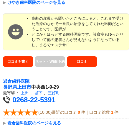
▶
けやき歯科医院のページを見る
高齢の叔母から聞いたところによると、これまで受け
た治療のなかで一番良い治療をしてくれた医師だとい
うことです。医師が ...
とにかくほっとする歯科医院です。診察室もゆったり
していて他の患者さんが見えないようになっている
し、まるでエステサロ ...
口コミを書く
ネット・WEB予約
口コミ
岩倉歯科医院
長野県
上田市
中央西1-9-29
最寄駅：
上田
、
城下
、
三好町
0268-22-5391
(10.00)最近の口コミ
0
件｜口コミ総数
1
件
▶
岩倉歯科医院のページを見る