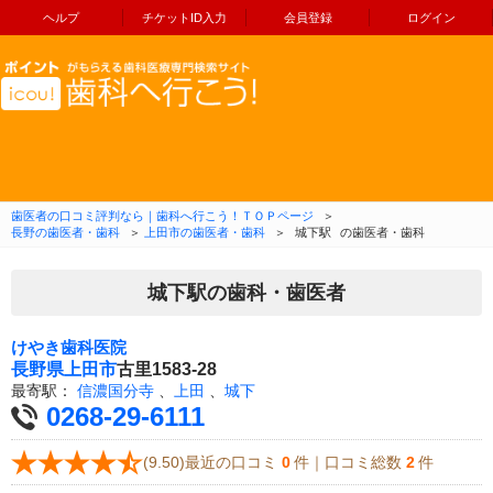
ヘルプ
チケットID入力
会員登録
ログイン
コンテンツへ移動
歯医者の口コミ評判なら｜歯科へ行こう！ＴＯＰページ
＞
長野の歯医者・歯科
＞
上田市の歯医者・歯科
＞
城下駅
の歯医者・歯科
城下駅の歯科・歯医者
けやき歯科医院
長野県
上田市
古里1583-28
最寄駅：
信濃国分寺
、
上田
、
城下
0268-29-6111
(9.50)最近の口コミ
0
件｜口コミ総数
2
件