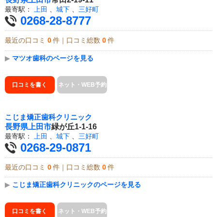
最寄駅：
上田
、
城下
、
三好町
0268-28-8777
最近の口コミ
0
件｜口コミ総数
0
件
▶
マツオ歯科のページを見る
口コミを書く
ネット・WEB予約
こじま矯正歯科クリニック
長野県
上田市
緑が丘1-1-16
最寄駅：
上田
、
城下
、
三好町
0268-29-0871
最近の口コミ
0
件｜口コミ総数
0
件
▶
こじま矯正歯科クリニックのページを見る
口コミを書く
ネット・WEB予約