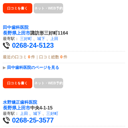
口コミを書く
ネット・WEB予約
田中歯科医院
長野県
上田市
諏訪形三好町1164
最寄駅：
三好町
、
城下
、
上田
0268-24-5123
最近の口コミ
0
件｜口コミ総数
0
件
▶
田中歯科医院のページを見る
口コミを書く
ネット・WEB予約
水野矯正歯科医院
長野県
上田市
中央4-1-15
最寄駅：
上田
、
城下
、
三好町
0268-25-3577