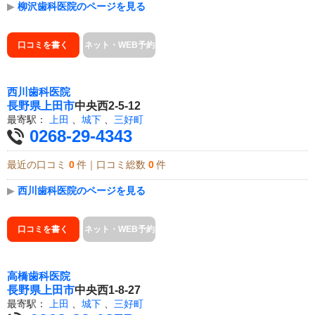
▶
柳沢歯科医院のページを見る
口コミを書く
ネット・WEB予約
西川歯科医院
長野県
上田市
中央西2-5-12
最寄駅：
上田
、
城下
、
三好町
0268-29-4343
最近の口コミ
0
件｜口コミ総数
0
件
▶
西川歯科医院のページを見る
口コミを書く
ネット・WEB予約
高橋歯科医院
長野県
上田市
中央西1-8-27
最寄駅：
上田
、
城下
、
三好町