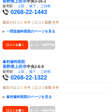
長野県
上田市
中央3-16-3
最寄駅：
上田
、
城下
、
三好町
0268-22-1443
最近の口コミ
0
件｜口コミ総数
0
件
▶
一理堂歯科医院のページを見る
口コミを書く
ネット・WEB予約
峯村歯科医院
長野県
上田市
中央2-6-9
最寄駅：
上田
、
城下
、
三好町
0268-22-1322
最近の口コミ
0
件｜口コミ総数
0
件
▶
峯村歯科医院のページを見る
口コミを書く
ネット・WEB予約