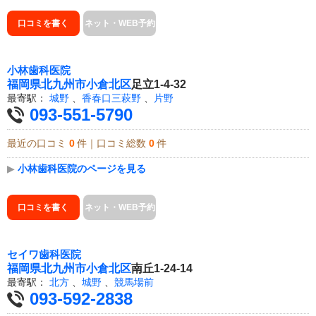
口コミを書く
ネット・WEB予約
小林歯科医院
福岡県
北九州市小倉北区
足立1-4-32
最寄駅：
城野
、
香春口三萩野
、
片野
093-551-5790
最近の口コミ
0
件｜口コミ総数
0
件
▶
小林歯科医院のページを見る
口コミを書く
ネット・WEB予約
セイワ歯科医院
福岡県
北九州市小倉北区
南丘1-24-14
最寄駅：
北方
、
城野
、
競馬場前
093-592-2838