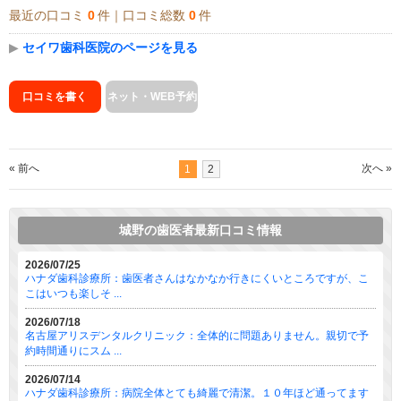
最近の口コミ
0
件｜口コミ総数
0
件
▶
セイワ歯科医院のページを見る
口コミを書く
ネット・WEB予約
« 前へ
次へ »
1
2
城野の歯医者最新口コミ情報
2026/07/25
ハナダ歯科診療所：歯医者さんはなかなか行きにくいところですが、こ
こはいつも楽しそ ...
2026/07/18
名古屋アリスデンタルクリニック：全体的に問題ありません。親切で予
約時間通りにスム ...
2026/07/14
ハナダ歯科診療所：病院全体とても綺麗で清潔。１０年ほど通ってます