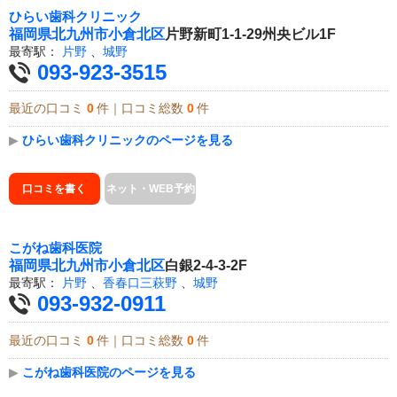
ひらい歯科クリニック
福岡県
北九州市小倉北区
片野新町1-1-29州央ビル1F
最寄駅：
片野
、
城野
093-923-3515
最近の口コミ
0
件｜口コミ総数
0
件
▶
ひらい歯科クリニックのページを見る
口コミを書く
ネット・WEB予約
こがね歯科医院
福岡県
北九州市小倉北区
白銀2-4-3-2F
最寄駅：
片野
、
香春口三萩野
、
城野
093-932-0911
最近の口コミ
0
件｜口コミ総数
0
件
▶
こがね歯科医院のページを見る