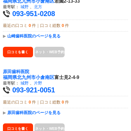
福岡県
北九州市小倉南区
若園2-13-33
最寄駅：
城野
、
北方
093-951-0208
最近の口コミ
0
件｜口コミ総数
0
件
▶
山崎歯科医院のページを見る
口コミを書く
ネット・WEB予約
原田歯科医院
福岡県
北九州市小倉南区
富士見2-4-9
最寄駅：
城野
、
片野
093-921-0051
最近の口コミ
0
件｜口コミ総数
0
件
▶
原田歯科医院のページを見る
口コミを書く
ネット・WEB予約