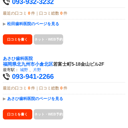
093-932-3232
最近の口コミ
0
件｜口コミ総数
0
件
▶
松田歯科医院のページを見る
口コミを書く
ネット・WEB予約
あさひ歯科医院
福岡県
北九州市小倉北区
若富士町5-18金山ビル2F
最寄駅：
城野
、
片野
093-941-2266
最近の口コミ
0
件｜口コミ総数
0
件
▶
あさひ歯科医院のページを見る
口コミを書く
ネット・WEB予約