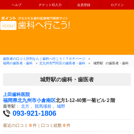
ヘルプ
チケットID入力
会員登録
ログイン
コンテンツへ移動
歯医者の口コミ評判なら｜歯科へ行こう！ＴＯＰページ
＞
福岡の歯医者・歯科
＞
北九州市門司区の歯医者・歯科
＞
城野駅
の歯医者・歯科
城野駅の歯科・歯医者
上田歯科医院
福岡県
北九州市小倉南区
北方1-12-40第一菊ビル２階
最寄駅：
北方
、
競馬場前
、
城野
093-921-1806
最近の口コミ
0
件｜口コミ総数
0
件