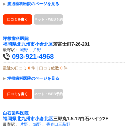
▶
渡辺歯科医院のページを見る
口コミを書く
ネット・WEB予約
坪根歯科医院
福岡県
北九州市小倉北区
若富士町7-26-201
最寄駅：
城野
、
片野
093-921-4968
最近の口コミ
0
件｜口コミ総数
0
件
▶
坪根歯科医院のページを見る
口コミを書く
ネット・WEB予約
白石歯科医院
福岡県
北九州市小倉北区
三郎丸1-5-12白石ハイツ2F
最寄駅：
片野
、
城野
、
香春口三萩野