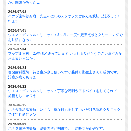
が、問題があった ...
2026/07/08
ハナダ歯科診療所：先生をはじめスタッフの皆さんも親切に対応してく
れます
2026/07/05
ウエストデンタルクリニック：3ヶ月に一度の定期点検とクリーニングで
お世話になって ...
2026/07/04
アップル歯科：25年ほど通っています いつもありがとうございますみな
さん良い人ばか ...
2026/06/24
春藤歯科医院：待合室が少し狭いですが受付も衛生士さんも親切です。
治療が痛くありま ...
2026/06/22
ウエストデンタルクリニック：丁寧な説明やアドバイスもしてくれて、
施術もしっかりや ...
2026/06/15
ハナダ歯科診療所：いつも丁寧な対応をしていただける歯科クリニック
です定期的にメン ...
2026/06/09
ハナダ歯科診療所：治療内容が明瞭で、予約時間が正確です。