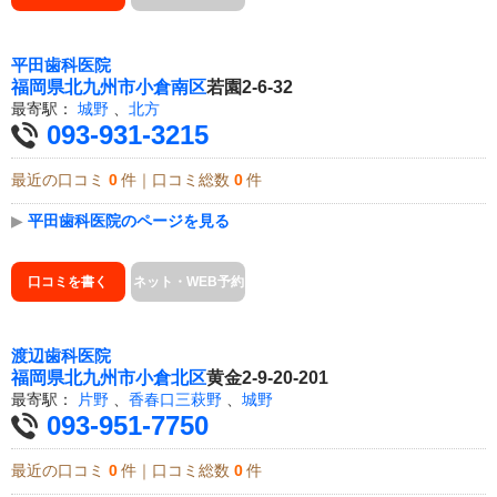
平田歯科医院
福岡県
北九州市小倉南区
若園2-6-32
最寄駅：
城野
、
北方
093-931-3215
最近の口コミ
0
件｜口コミ総数
0
件
▶
平田歯科医院のページを見る
口コミを書く
ネット・WEB予約
渡辺歯科医院
福岡県
北九州市小倉北区
黄金2-9-20-201
最寄駅：
片野
、
香春口三萩野
、
城野
093-951-7750
最近の口コミ
0
件｜口コミ総数
0
件