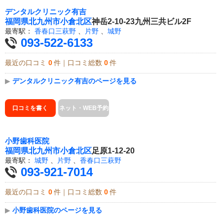
デンタルクリニック有吉
福岡県
北九州市小倉北区
神岳2-10-23九州三共ビル2F
最寄駅：
香春口三萩野
、
片野
、
城野
093-522-6133
最近の口コミ
0
件｜口コミ総数
0
件
▶
デンタルクリニック有吉のページを見る
口コミを書く
ネット・WEB予約
小野歯科医院
福岡県
北九州市小倉北区
足原1-12-20
最寄駅：
城野
、
片野
、
香春口三萩野
093-921-7014
最近の口コミ
0
件｜口コミ総数
0
件
▶
小野歯科医院のページを見る