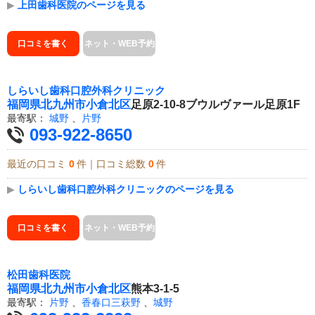
▶
上田歯科医院のページを見る
口コミを書く
ネット・WEB予約
しらいし歯科口腔外科クリニック
福岡県
北九州市小倉北区
足原2-10-8ブウルヴァール足原1F
最寄駅：
城野
、
片野
093-922-8650
最近の口コミ
0
件｜口コミ総数
0
件
▶
しらいし歯科口腔外科クリニックのページを見る
口コミを書く
ネット・WEB予約
松田歯科医院
福岡県
北九州市小倉北区
熊本3-1-5
最寄駅：
片野
、
香春口三萩野
、
城野