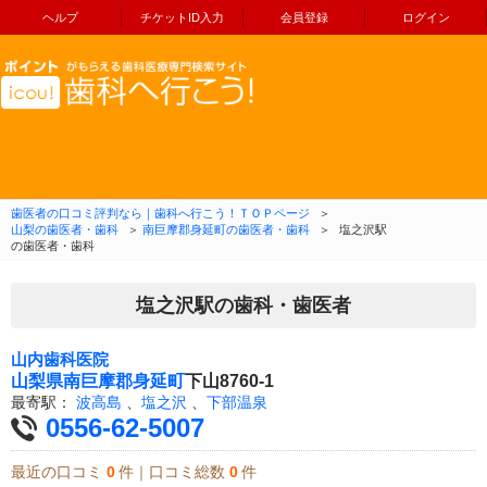
ヘルプ
チケットID入力
会員登録
ログイン
コンテンツへ移動
歯医者の口コミ評判なら｜歯科へ行こう！ＴＯＰページ
＞
山梨の歯医者・歯科
＞
南巨摩郡身延町の歯医者・歯科
＞
塩之沢駅
の歯医者・歯科
塩之沢駅の歯科・歯医者
山内歯科医院
山梨県
南巨摩郡身延町
下山8760-1
最寄駅：
波高島
、
塩之沢
、
下部温泉
0556-62-5007
最近の口コミ
0
件｜口コミ総数
0
件