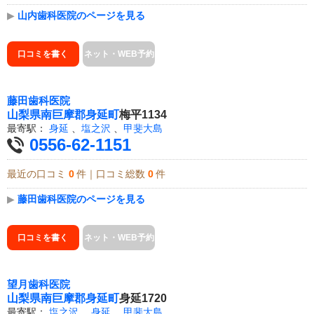
▶
山内歯科医院のページを見る
口コミを書く
ネット・WEB予約
藤田歯科医院
山梨県
南巨摩郡身延町
梅平1134
最寄駅：
身延
、
塩之沢
、
甲斐大島
0556-62-1151
最近の口コミ
0
件｜口コミ総数
0
件
▶
藤田歯科医院のページを見る
口コミを書く
ネット・WEB予約
望月歯科医院
山梨県
南巨摩郡身延町
身延1720
最寄駅：
塩之沢
、
身延
、
甲斐大島