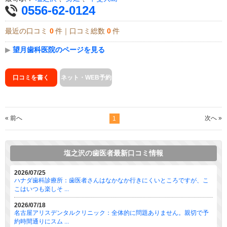
0556-62-0124
最近の口コミ
0
件｜口コミ総数
0
件
▶
望月歯科医院のページを見る
口コミを書く
ネット・WEB予約
« 前へ
次へ »
1
塩之沢の歯医者最新口コミ情報
2026/07/25
ハナダ歯科診療所：歯医者さんはなかなか行きにくいところですが、こ
こはいつも楽しそ ...
2026/07/18
名古屋アリスデンタルクリニック：全体的に問題ありません。親切で予
約時間通りにスム ...