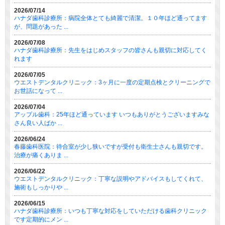
2026/07/14
ハナダ歯科診療所：病院全体とても綺麗で清潔。１０年ほど通ってます
が、問題があった ...
2026/07/08
ハナダ歯科診療所：先生をはじめスタッフの皆さんも親切に対応してく
れます
2026/07/05
ウエストデンタルクリニック：3ヶ月に一度の定期点検とクリーニングで
お世話になって ...
2026/07/04
アップル歯科：25年ほど通っています いつもありがとうございますみな
さん良い人ばか ...
2026/06/24
春藤歯科医院：待合室が少し狭いですが受付も衛生士さんも親切です。
治療が痛くありま ...
2026/06/22
ウエストデンタルクリニック：丁寧な説明やアドバイスもしてくれて、
施術もしっかりや ...
2026/06/15
ハナダ歯科診療所：いつも丁寧な対応をしていただける歯科クリニック
です定期的にメン ...