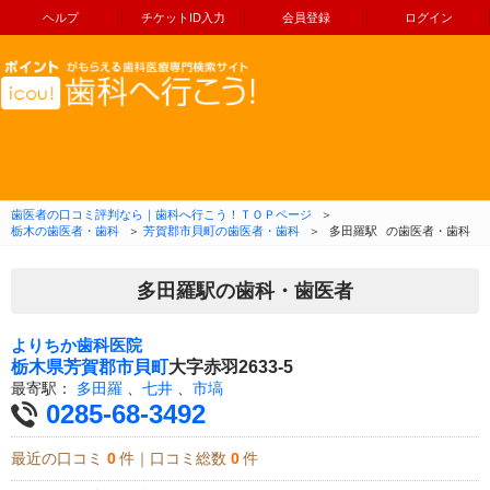
ヘルプ
チケットID入力
会員登録
ログイン
コンテンツへ移動
歯医者の口コミ評判なら｜歯科へ行こう！ＴＯＰページ
＞
栃木の歯医者・歯科
＞
芳賀郡市貝町の歯医者・歯科
＞
多田羅駅
の歯医者・歯科
多田羅駅の歯科・歯医者
よりちか歯科医院
栃木県
芳賀郡市貝町
大字赤羽2633-5
最寄駅：
多田羅
、
七井
、
市塙
0285-68-3492
最近の口コミ
0
件｜口コミ総数
0
件