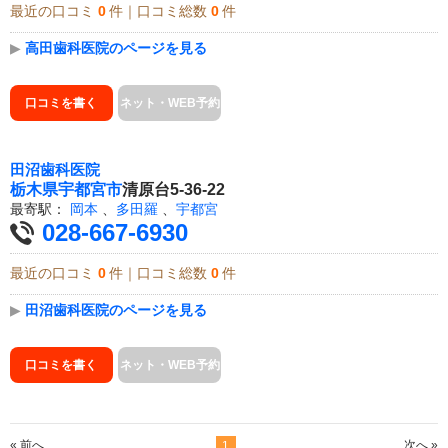
最近の口コミ
0
件｜口コミ総数
0
件
▶
高田歯科医院のページを見る
口コミを書く
ネット・WEB予約
田沼歯科医院
栃木県
宇都宮市
清原台5-36-22
最寄駅：
岡本
、
多田羅
、
宇都宮
028-667-6930
最近の口コミ
0
件｜口コミ総数
0
件
▶
田沼歯科医院のページを見る
口コミを書く
ネット・WEB予約
« 前へ
次へ »
1