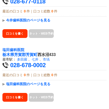
028-677-0118
最近の口コミ
0
件｜口コミ総数
0
件
▶
今井歯科医院のページを見る
口コミを書く
ネット・WEB予約
塩田歯科医院
栃木県
芳賀郡芳賀町
西水沼433
最寄駅：
多田羅
、
七井
、
市塙
028-678-0002
最近の口コミ
0
件｜口コミ総数
0
件
▶
塩田歯科医院のページを見る
口コミを書く
ネット・WEB予約