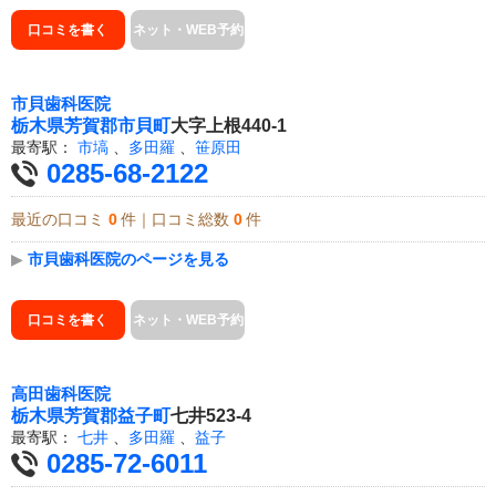
口コミを書く
ネット・WEB予約
市貝歯科医院
栃木県
芳賀郡市貝町
大字上根440-1
最寄駅：
市塙
、
多田羅
、
笹原田
0285-68-2122
最近の口コミ
0
件｜口コミ総数
0
件
▶
市貝歯科医院のページを見る
口コミを書く
ネット・WEB予約
高田歯科医院
栃木県
芳賀郡益子町
七井523-4
最寄駅：
七井
、
多田羅
、
益子
0285-72-6011