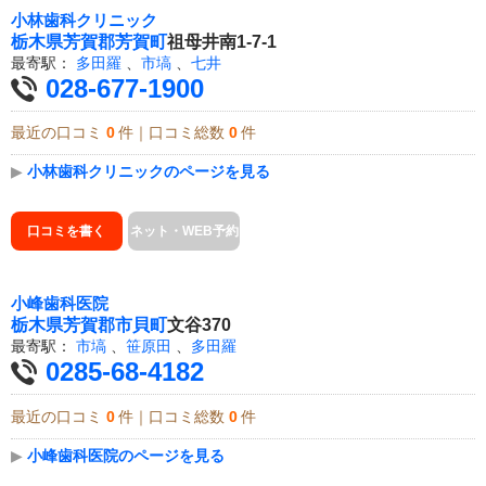
小林歯科クリニック
栃木県
芳賀郡芳賀町
祖母井南1-7-1
最寄駅：
多田羅
、
市塙
、
七井
028-677-1900
最近の口コミ
0
件｜口コミ総数
0
件
▶
小林歯科クリニックのページを見る
口コミを書く
ネット・WEB予約
小峰歯科医院
栃木県
芳賀郡市貝町
文谷370
最寄駅：
市塙
、
笹原田
、
多田羅
0285-68-4182
最近の口コミ
0
件｜口コミ総数
0
件
▶
小峰歯科医院のページを見る