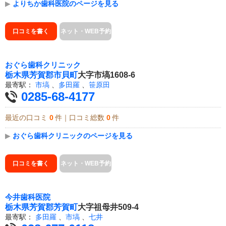
▶
よりちか歯科医院のページを見る
口コミを書く
ネット・WEB予約
おぐら歯科クリニック
栃木県
芳賀郡市貝町
大字市塙1608-6
最寄駅：
市塙
、
多田羅
、
笹原田
0285-68-4177
最近の口コミ
0
件｜口コミ総数
0
件
▶
おぐら歯科クリニックのページを見る
口コミを書く
ネット・WEB予約
今井歯科医院
栃木県
芳賀郡芳賀町
大字祖母井509-4
最寄駅：
多田羅
、
市塙
、
七井