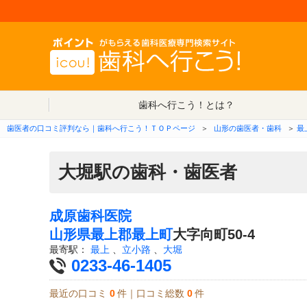
歯科へ行こう！とは？
歯医者の口コミ評判なら｜歯科へ行こう！ＴＯＰページ
＞
山形の歯医者・歯科
＞
最
大堀駅の歯科・歯医者
成原歯科医院
山形県
最上郡最上町
大字向町50-4
最寄駅：
最上
、
立小路
、
大堀
0233-46-1405
最近の口コミ
0
件｜口コミ総数
0
件