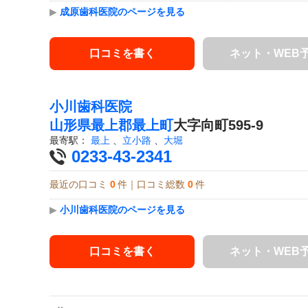
▶
成原歯科医院のページを見る
口コミを書く
ネット・WEB
小川歯科医院
山形県
最上郡最上町
大字向町595-9
最寄駅：
最上
、
立小路
、
大堀
0233-43-2341
最近の口コミ
0
件｜口コミ総数
0
件
▶
小川歯科医院のページを見る
口コミを書く
ネット・WEB