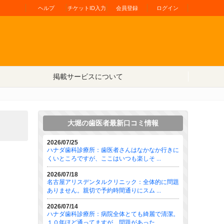
ヘルプ
チケットID入力
会員登録
ログイン
掲載サービスについて
大堀の歯医者最新口コミ情報
2026/07/25
ハナダ歯科診療所：歯医者さんはなかなか行きに
くいところですが、ここはいつも楽しそ ...
2026/07/18
名古屋アリスデンタルクリニック：全体的に問題
ありません。親切で予約時間通りにスム ...
2026/07/14
ハナダ歯科診療所：病院全体とても綺麗で清潔。
１０年ほど通ってますが、問題があった ...