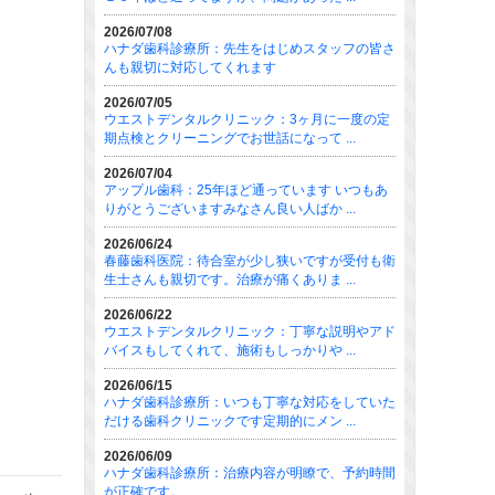
2026/07/08
ハナダ歯科診療所：先生をはじめスタッフの皆さ
んも親切に対応してくれます
2026/07/05
ウエストデンタルクリニック：3ヶ月に一度の定
期点検とクリーニングでお世話になって ...
2026/07/04
アップル歯科：25年ほど通っています いつもあ
りがとうございますみなさん良い人ばか ...
2026/06/24
春藤歯科医院：待合室が少し狭いですが受付も衛
生士さんも親切です。治療が痛くありま ...
2026/06/22
ウエストデンタルクリニック：丁寧な説明やアド
バイスもしてくれて、施術もしっかりや ...
2026/06/15
ハナダ歯科診療所：いつも丁寧な対応をしていた
だける歯科クリニックです定期的にメン ...
2026/06/09
ハナダ歯科診療所：治療内容が明瞭で、予約時間
が正確です。