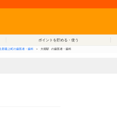
コンテンツへ移動
ポイントを貯める・使う
上郡最上町の歯医者・歯科
＞
大堀駅
の歯医者・歯科