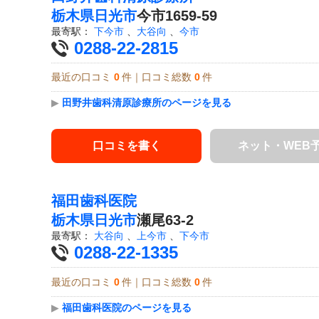
栃木県
日光市
今市1659-59
最寄駅：
下今市
、
大谷向
、
今市
0288-22-2815
最近の口コミ
0
件｜口コミ総数
0
件
▶
田野井歯科清原診療所のページを見る
口コミを書く
ネット・WEB
福田歯科医院
栃木県
日光市
瀬尾63-2
最寄駅：
大谷向
、
上今市
、
下今市
0288-22-1335
最近の口コミ
0
件｜口コミ総数
0
件
▶
福田歯科医院のページを見る