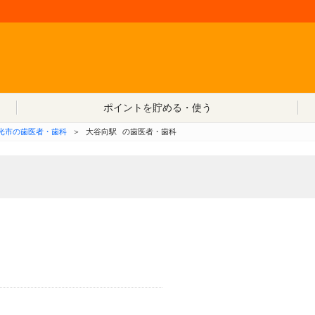
コンテンツへ移動
ポイントを貯める・使う
光市の歯医者・歯科
＞
大谷向駅
の歯医者・歯科