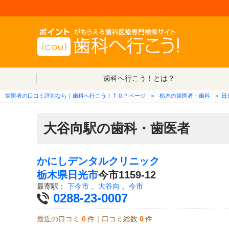
歯科へ行こう！とは？
歯医者の口コミ評判なら｜歯科へ行こう！ＴＯＰページ
＞
栃木の歯医者・歯科
＞
日
大谷向駅の歯科・歯医者
かにしデンタルクリニック
栃木県
日光市
今市1159-12
最寄駅：
下今市
、
大谷向
、
今市
0288-23-0007
最近の口コミ
0
件｜口コミ総数
0
件