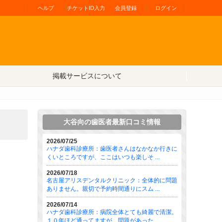
ヘルプ
チケットID入力
会員登録
ログイン
掲載サービスについて
大谷向の歯医者最新口コミ情報
2026/07/25
ハナダ歯科診療所：歯医者さんはなかなか行きに
くいところですが、ここはいつも楽しそ ...
2026/07/18
名古屋アリスデンタルクリニック：全体的に問題
ありません。親切で予約時間通りにスム ...
2026/07/14
ハナダ歯科診療所：病院全体とても綺麗で清潔。
１０年ほど通ってますが、問題があった ...