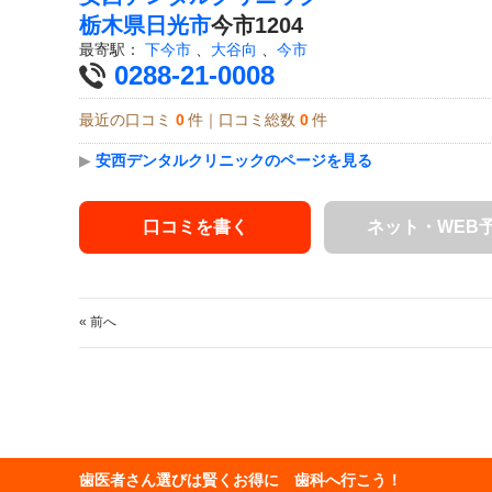
栃木県
日光市
今市1204
最寄駅：
下今市
、
大谷向
、
今市
0288-21-0008
最近の口コミ
0
件｜口コミ総数
0
件
▶
安西デンタルクリニックのページを見る
口コミを書く
ネット・WEB
« 前へ
歯医者さん選びは賢くお得に 歯科へ行こう！