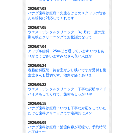
2026/07/08
ハナダ歯科診療所：先生をはじめスタッフの皆さ
んも親切に対応してくれます
2026/07/05
ウエストデンタルクリニック：3ヶ月に一度の定
期点検とクリーニングでお世話になって ...
2026/07/04
アップル歯科：25年ほど通っています いつもあ
りがとうございますみなさん良い人ばか ...
2026/06/24
春藤歯科医院：待合室が少し狭いですが受付も衛
生士さんも親切です。治療が痛くありま ...
2026/06/22
ウエストデンタルクリニック：丁寧な説明やアド
バイスもしてくれて、施術もしっかりや ...
2026/06/15
ハナダ歯科診療所：いつも丁寧な対応をしていた
だける歯科クリニックです定期的にメン ...
2026/06/09
ハナダ歯科診療所：治療内容が明瞭で、予約時間
が正確です。