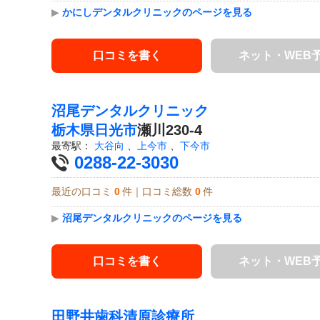
▶
かにしデンタルクリニックのページを見る
口コミを書く
ネット・WEB
沼尾デンタルクリニック
栃木県
日光市
瀬川230-4
最寄駅：
大谷向
、
上今市
、
下今市
0288-22-3030
最近の口コミ
0
件｜口コミ総数
0
件
▶
沼尾デンタルクリニックのページを見る
口コミを書く
ネット・WEB
田野井歯科清原診療所