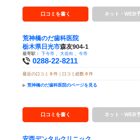
口コミを書く
ネット・WEB
荒神橋のだ歯科医院
栃木県
日光市
森友904-1
最寄駅：
下今市
、
大谷向
、
今市
0288-22-8211
最近の口コミ
0
件｜口コミ総数
0
件
▶
荒神橋のだ歯科医院のページを見る
口コミを書く
ネット・WEB
安西デンタルクリニック