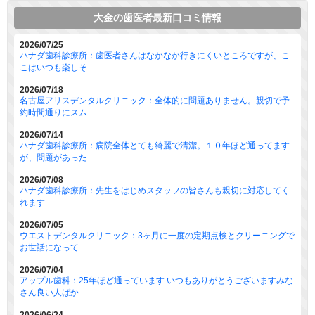
大金の歯医者最新口コミ情報
2026/07/25
ハナダ歯科診療所：歯医者さんはなかなか行きにくいところですが、こ
こはいつも楽しそ ...
2026/07/18
名古屋アリスデンタルクリニック：全体的に問題ありません。親切で予
約時間通りにスム ...
2026/07/14
ハナダ歯科診療所：病院全体とても綺麗で清潔。１０年ほど通ってます
が、問題があった ...
2026/07/08
ハナダ歯科診療所：先生をはじめスタッフの皆さんも親切に対応してく
れます
2026/07/05
ウエストデンタルクリニック：3ヶ月に一度の定期点検とクリーニングで
お世話になって ...
2026/07/04
アップル歯科：25年ほど通っています いつもありがとうございますみな
さん良い人ばか ...