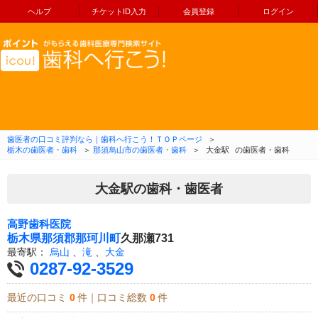
ヘルプ
チケットID入力
会員登録
ログイン
コンテンツへ移動
歯医者の口コミ評判なら｜歯科へ行こう！ＴＯＰページ
＞
栃木の歯医者・歯科
＞
那須烏山市の歯医者・歯科
＞
大金駅
の歯医者・歯科
大金駅の歯科・歯医者
高野歯科医院
栃木県
那須郡那珂川町
久那瀬731
最寄駅：
烏山
、
滝
、
大金
0287-92-3529
最近の口コミ
0
件｜口コミ総数
0
件