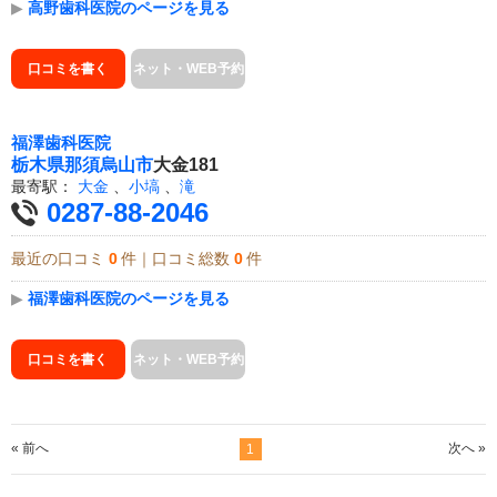
▶
高野歯科医院のページを見る
口コミを書く
ネット・WEB予約
福澤歯科医院
栃木県
那須烏山市
大金181
最寄駅：
大金
、
小塙
、
滝
0287-88-2046
最近の口コミ
0
件｜口コミ総数
0
件
▶
福澤歯科医院のページを見る
口コミを書く
ネット・WEB予約
« 前へ
次へ »
1