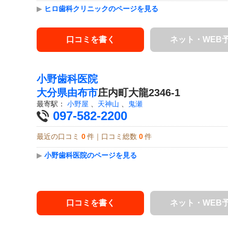
▶
ヒロ歯科クリニックのページを見る
口コミを書く
ネット・WEB
小野歯科医院
大分県
由布市
庄内町大龍2346-1
最寄駅：
小野屋
、
天神山
、
鬼瀬
097-582-2200
最近の口コミ
0
件｜口コミ総数
0
件
▶
小野歯科医院のページを見る
口コミを書く
ネット・WEB