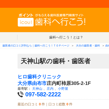
歯科へ行こう！とは？
歯医者の口コミ評判なら｜歯科へ行こう！ＴＯＰページ
＞
大分の歯医者・歯科
＞
由
天神山駅の歯科・歯医者
ヒロ歯科クリニック
大分県
由布市
庄内町柿原305-2-1F
最寄駅：
天神山
、
庄内
、
小野屋
097-582-2222
最近の口コミ
0
件｜口コミ総数
0
件