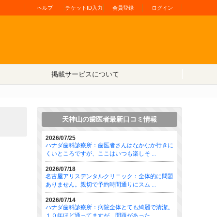
ヘルプ
チケットID入力
会員登録
ログイン
掲載サービスについて
天神山の歯医者最新口コミ情報
2026/07/25
ハナダ歯科診療所：歯医者さんはなかなか行きに
くいところですが、ここはいつも楽しそ ...
2026/07/18
名古屋アリスデンタルクリニック：全体的に問題
ありません。親切で予約時間通りにスム ...
2026/07/14
ハナダ歯科診療所：病院全体とても綺麗で清潔。
１０年ほど通ってますが、問題があった ...