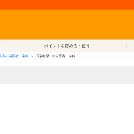
コンテンツへ移動
ポイントを貯める・使う
布市の歯医者・歯科
＞
天神山駅
の歯医者・歯科