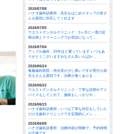
2026/07/08
ハナダ歯科診療所：先生をはじめスタッフの皆さ
んも親切に対応してくれます
2026/07/05
ウエストデンタルクリニック：3ヶ月に一度の定
期点検とクリーニングでお世話になって ...
2026/07/04
アップル歯科：25年ほど通っています いつもあ
りがとうございますみなさん良い人ばか ...
2026/06/24
春藤歯科医院：待合室が少し狭いですが受付も衛
生士さんも親切です。治療が痛くありま ...
2026/06/22
ウエストデンタルクリニック：丁寧な説明やアド
バイスもしてくれて、施術もしっかりや ...
2026/06/15
ハナダ歯科診療所：いつも丁寧な対応をしていた
だける歯科クリニックです定期的にメン ...
2026/06/09
ハナダ歯科診療所：治療内容が明瞭で、予約時間
が正確です。