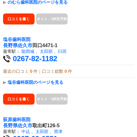
▶
のむら歯科医院のページを見る
口コミを書く
ネット・WEB予約
塩谷歯科医院
長野県
佐久市
田口4471-1
最寄駅：
龍岡城
、
太田部
、
臼田
0267-82-1182
最近の口コミ
0
件｜口コミ総数
0
件
▶
塩谷歯科医院のページを見る
口コミを書く
ネット・WEB予約
荻原歯科医院
長野県
佐久市
取出町126-5
最寄駅：
中込
、
太田部
、
滑津