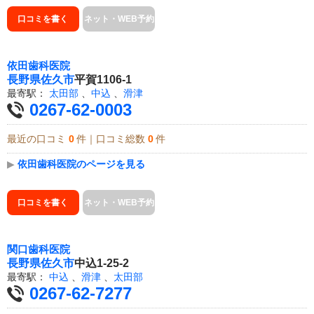
口コミを書く
ネット・WEB予約
依田歯科医院
長野県
佐久市
平賀1106-1
最寄駅：
太田部
、
中込
、
滑津
0267-62-0003
最近の口コミ
0
件｜口コミ総数
0
件
▶
依田歯科医院のページを見る
口コミを書く
ネット・WEB予約
関口歯科医院
長野県
佐久市
中込1-25-2
最寄駅：
中込
、
滑津
、
太田部
0267-62-7277