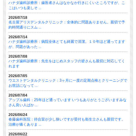
ハナダ歯科診療所：歯医者さんはなかなか行きにくいところですが、こ
こはいつも楽しそ ...
2026/07/18
名古屋アリスデンタルクリニック：全体的に問題ありません。親切で予
約時間通りにスム ...
2026/07/14
ハナダ歯科診療所：病院全体とても綺麗で清潔。１０年ほど通ってます
が、問題があった ...
2026/07/08
ハナダ歯科診療所：先生をはじめスタッフの皆さんも親切に対応してく
れます
2026/07/05
ウエストデンタルクリニック：3ヶ月に一度の定期点検とクリーニングで
お世話になって ...
2026/07/04
アップル歯科：25年ほど通っています いつもありがとうございますみな
さん良い人ばか ...
2026/06/24
春藤歯科医院：待合室が少し狭いですが受付も衛生士さんも親切です。
治療が痛くありま ...
2026/06/22