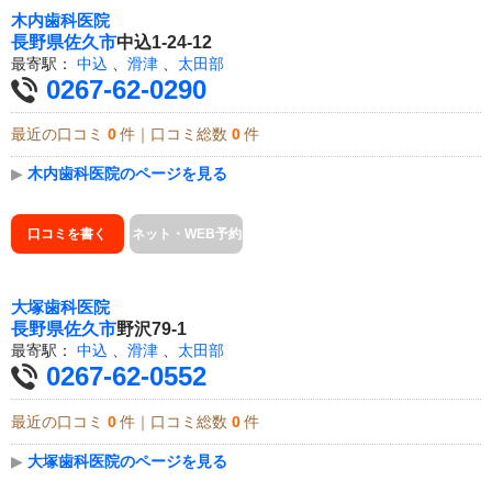
木内歯科医院
長野県
佐久市
中込1-24-12
最寄駅：
中込
、
滑津
、
太田部
0267-62-0290
最近の口コミ
0
件｜口コミ総数
0
件
▶
木内歯科医院のページを見る
口コミを書く
ネット・WEB予約
大塚歯科医院
長野県
佐久市
野沢79-1
最寄駅：
中込
、
滑津
、
太田部
0267-62-0552
最近の口コミ
0
件｜口コミ総数
0
件
▶
大塚歯科医院のページを見る