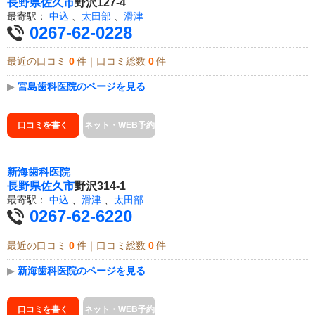
長野県
佐久市
野沢127-4
最寄駅：
中込
、
太田部
、
滑津
0267-62-0228
最近の口コミ
0
件｜口コミ総数
0
件
▶
宮島歯科医院のページを見る
口コミを書く
ネット・WEB予約
新海歯科医院
長野県
佐久市
野沢314-1
最寄駅：
中込
、
滑津
、
太田部
0267-62-6220
最近の口コミ
0
件｜口コミ総数
0
件
▶
新海歯科医院のページを見る
口コミを書く
ネット・WEB予約