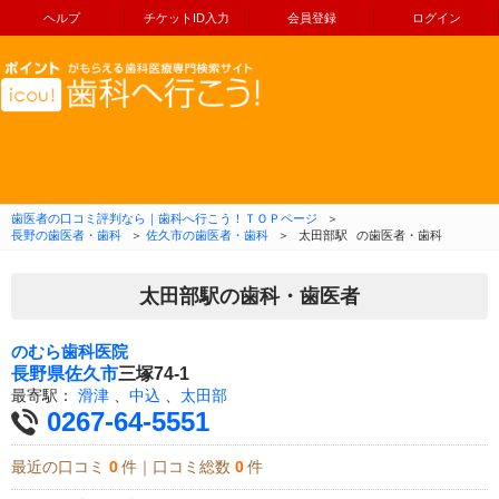
ヘルプ
チケットID入力
会員登録
ログイン
コンテンツへ移動
歯医者の口コミ評判なら｜歯科へ行こう！ＴＯＰページ
＞
長野の歯医者・歯科
＞
佐久市の歯医者・歯科
＞
太田部駅
の歯医者・歯科
太田部駅の歯科・歯医者
のむら歯科医院
長野県
佐久市
三塚74-1
最寄駅：
滑津
、
中込
、
太田部
0267-64-5551
最近の口コミ
0
件｜口コミ総数
0
件