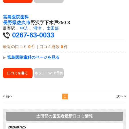
宮島医院歯科
長野県
佐久市
野沢字下木戸250-3
最寄駅：
中込
、
滑津
、
太田部
0267-63-0033
最近の口コミ
0
件｜口コミ総数
0
件
▶
宮島医院歯科のページを見る
口コミを書く
ネット・WEB予約
« 前へ
次へ »
1
太田部の歯医者最新口コミ情報
2026/07/25