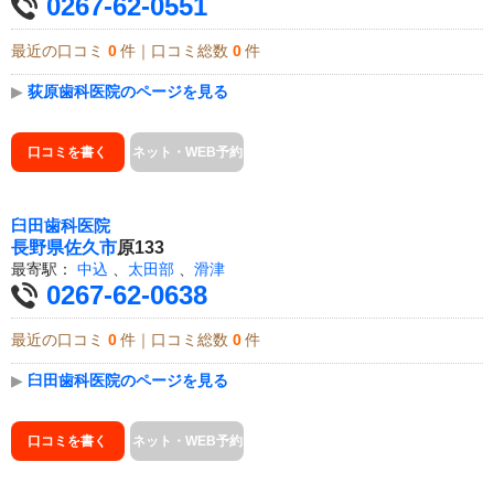
0267-62-0551
最近の口コミ
0
件｜口コミ総数
0
件
▶
荻原歯科医院のページを見る
口コミを書く
ネット・WEB予約
臼田歯科医院
長野県
佐久市
原133
最寄駅：
中込
、
太田部
、
滑津
0267-62-0638
最近の口コミ
0
件｜口コミ総数
0
件
▶
臼田歯科医院のページを見る
口コミを書く
ネット・WEB予約