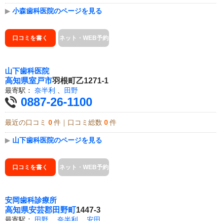
▶
小森歯科医院のページを見る
口コミを書く
ネット・WEB予約
山下歯科医院
高知県
室戸市
羽根町乙1271-1
最寄駅：
奈半利
、
田野
0887-26-1100
最近の口コミ
0
件｜口コミ総数
0
件
▶
山下歯科医院のページを見る
口コミを書く
ネット・WEB予約
安岡歯科診療所
高知県
安芸郡田野町
1447-3
最寄駅：
田野
、
奈半利
、
安田