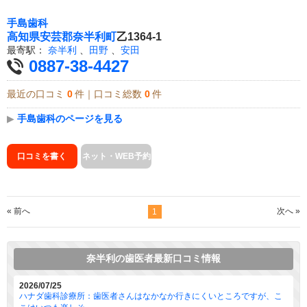
手島歯科
高知県
安芸郡奈半利町
乙1364-1
最寄駅：
奈半利
、
田野
、
安田
0887-38-4427
最近の口コミ
0
件｜口コミ総数
0
件
▶
手島歯科のページを見る
口コミを書く
ネット・WEB予約
« 前へ
次へ »
1
奈半利の歯医者最新口コミ情報
2026/07/25
ハナダ歯科診療所：歯医者さんはなかなか行きにくいところですが、こ