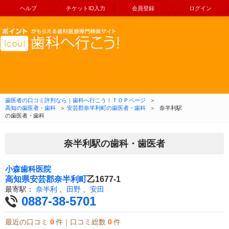
ヘルプ
チケットID入力
会員登録
ログイン
コンテンツへ移動
歯医者の口コミ評判なら｜歯科へ行こう！ＴＯＰページ
＞
高知の歯医者・歯科
＞
安芸郡奈半利町の歯医者・歯科
＞
奈半利駅
の歯医者・歯科
奈半利駅の歯科・歯医者
小森歯科医院
高知県
安芸郡奈半利町
乙1677-1
最寄駅：
奈半利
、
田野
、
安田
0887-38-5701
最近の口コミ
0
件｜口コミ総数
0
件