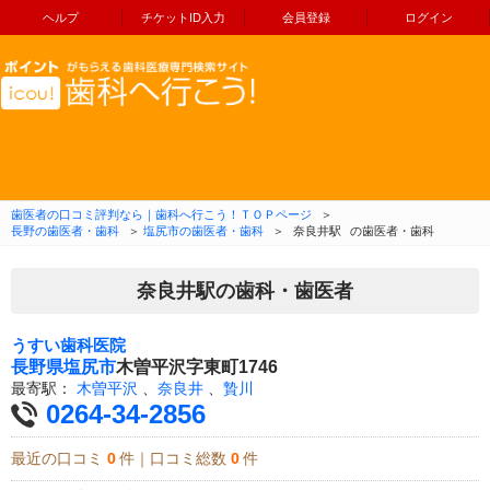
ヘルプ
チケットID入力
会員登録
ログイン
コンテンツへ移動
歯医者の口コミ評判なら｜歯科へ行こう！ＴＯＰページ
＞
長野の歯医者・歯科
＞
塩尻市の歯医者・歯科
＞
奈良井駅
の歯医者・歯科
奈良井駅の歯科・歯医者
うすい歯科医院
長野県
塩尻市
木曽平沢字東町1746
最寄駅：
木曽平沢
、
奈良井
、
贄川
0264-34-2856
最近の口コミ
0
件｜口コミ総数
0
件