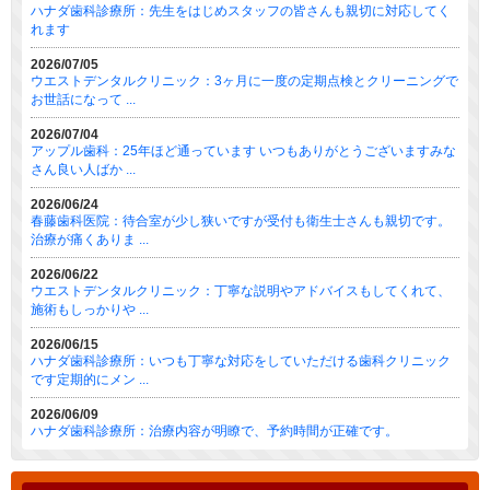
ハナダ歯科診療所：先生をはじめスタッフの皆さんも親切に対応してく
れます
2026/07/05
ウエストデンタルクリニック：3ヶ月に一度の定期点検とクリーニングで
お世話になって ...
2026/07/04
アップル歯科：25年ほど通っています いつもありがとうございますみな
さん良い人ばか ...
2026/06/24
春藤歯科医院：待合室が少し狭いですが受付も衛生士さんも親切です。
治療が痛くありま ...
2026/06/22
ウエストデンタルクリニック：丁寧な説明やアドバイスもしてくれて、
施術もしっかりや ...
2026/06/15
ハナダ歯科診療所：いつも丁寧な対応をしていただける歯科クリニック
です定期的にメン ...
2026/06/09
ハナダ歯科診療所：治療内容が明瞭で、予約時間が正確です。