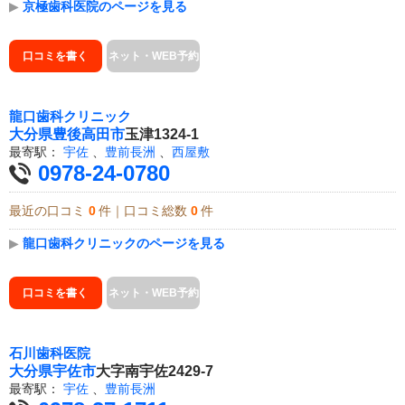
▶
京極歯科医院のページを見る
口コミを書く
ネット・WEB予約
龍口歯科クリニック
大分県
豊後高田市
玉津1324-1
最寄駅：
宇佐
、
豊前長洲
、
西屋敷
0978-24-0780
最近の口コミ
0
件｜口コミ総数
0
件
▶
龍口歯科クリニックのページを見る
口コミを書く
ネット・WEB予約
石川歯科医院
大分県
宇佐市
大字南宇佐2429-7
最寄駅：
宇佐
、
豊前長洲