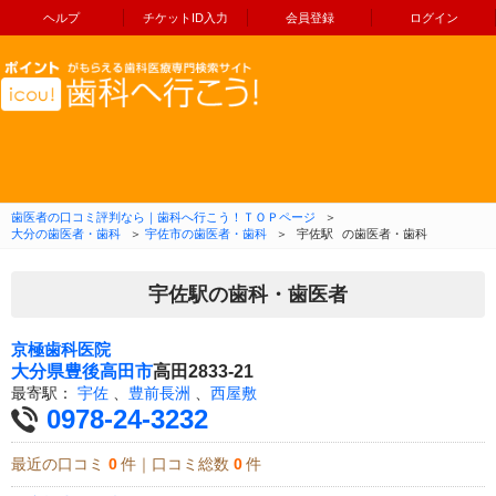
ヘルプ
チケットID入力
会員登録
ログイン
コンテンツへ移動
歯医者の口コミ評判なら｜歯科へ行こう！ＴＯＰページ
＞
大分の歯医者・歯科
＞
宇佐市の歯医者・歯科
＞
宇佐駅
の歯医者・歯科
宇佐駅の歯科・歯医者
京極歯科医院
大分県
豊後高田市
高田2833-21
最寄駅：
宇佐
、
豊前長洲
、
西屋敷
0978-24-3232
最近の口コミ
0
件｜口コミ総数
0
件