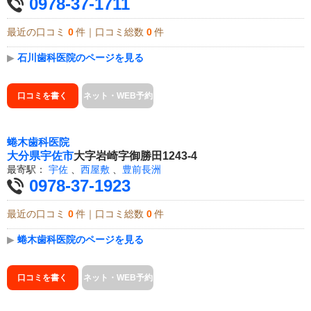
0978-37-1711
最近の口コミ
0
件｜口コミ総数
0
件
▶
石川歯科医院のページを見る
口コミを書く
ネット・WEB予約
蜷木歯科医院
大分県
宇佐市
大字岩崎字御勝田1243-4
最寄駅：
宇佐
、
西屋敷
、
豊前長洲
0978-37-1923
最近の口コミ
0
件｜口コミ総数
0
件
▶
蜷木歯科医院のページを見る
口コミを書く
ネット・WEB予約