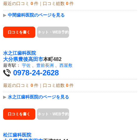
最近の口コミ
0
件｜口コミ総数
0
件
▶
中間歯科医院のページを見る
口コミを書く
ネット・WEB予約
水之江歯科医院
大分県
豊後高田市
本町482
最寄駅：
宇佐
、
豊前長洲
、
西屋敷
0978-24-2628
最近の口コミ
0
件｜口コミ総数
0
件
▶
水之江歯科医院のページを見る
口コミを書く
ネット・WEB予約
松江歯科医院