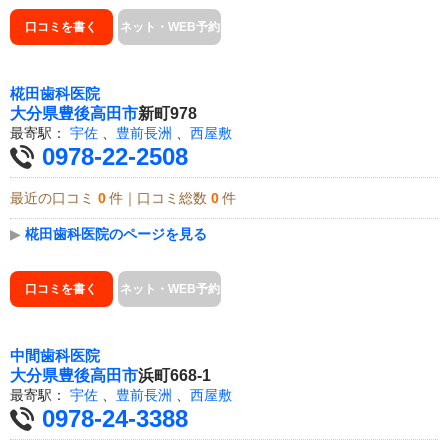
口コミを書く
ネット・WEB予約
椛田歯科医院
大分県
豊後高田市
新町978
最寄駅：
宇佐
、
豊前長洲
、
西屋敷
0978-22-2508
最近の口コミ
0
件｜口コミ総数
0
件
▶
椛田歯科医院のページを見る
口コミを書く
ネット・WEB予約
中間歯科医院
大分県
豊後高田市
浜町668-1
最寄駅：
宇佐
、
豊前長洲
、
西屋敷
0978-24-3388