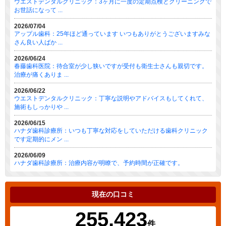
ウエストデンタルクリニック：3ヶ月に一度の定期点検とクリーニングで
お世話になって ...
2026/07/04
アップル歯科：25年ほど通っています いつもありがとうございますみな
さん良い人ばか ...
2026/06/24
春藤歯科医院：待合室が少し狭いですが受付も衛生士さんも親切です。
治療が痛くありま ...
2026/06/22
ウエストデンタルクリニック：丁寧な説明やアドバイスもしてくれて、
施術もしっかりや ...
2026/06/15
ハナダ歯科診療所：いつも丁寧な対応をしていただける歯科クリニック
です定期的にメン ...
2026/06/09
ハナダ歯科診療所：治療内容が明瞭で、予約時間が正確です。
現在の口コミ
255,423
件