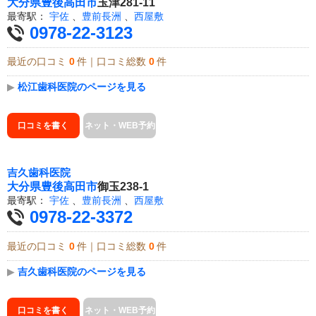
大分県
豊後高田市
玉津281-11
最寄駅：
宇佐
、
豊前長洲
、
西屋敷
0978-22-3123
最近の口コミ
0
件｜口コミ総数
0
件
▶
松江歯科医院のページを見る
口コミを書く
ネット・WEB予約
吉久歯科医院
大分県
豊後高田市
御玉238-1
最寄駅：
宇佐
、
豊前長洲
、
西屋敷
0978-22-3372
最近の口コミ
0
件｜口コミ総数
0
件
▶
吉久歯科医院のページを見る
口コミを書く
ネット・WEB予約