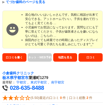
▶
てづか歯科のページを見る
居心地のいいはいしゃさんです。気軽に相談が出来て
安心できる。アットホームでいい。子供を連れて行っ
てもよく見てくれる ...
小児歯科でお世話になっております。質問などにも丁
寧に答えてくださり、子供が歯医者さんを嫌いになら
ないのは、こちらの ...
病院内がとても綺麗でその時期にあったディスプレイ
がとても可愛く子供たちも楽しみにしています^_^
口コミを書く
ネット・WEB予約
地図を見る
口コミ
小倉歯科クリニック
栃木県
宇都宮市
簗瀬町1279
最寄駅：
宇都宮
、
東武宇都宮
、
南宇都宮
028-635-8488
(5.50)最近の口コミ
0
件｜口コミ総数
2
件