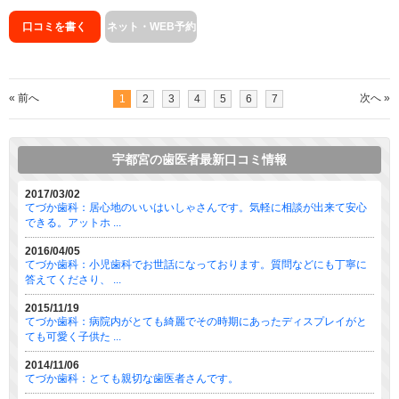
口コミを書く
ネット・WEB予約
« 前へ
次へ »
1
2
3
4
5
6
7
宇都宮の歯医者最新口コミ情報
2017/03/02
てづか歯科：居心地のいいはいしゃさんです。気軽に相談が出来て安心
できる。アットホ ...
2016/04/05
てづか歯科：小児歯科でお世話になっております。質問などにも丁寧に
答えてくださり、 ...
2015/11/19
てづか歯科：病院内がとても綺麗でその時期にあったディスプレイがと
ても可愛く子供た ...
2014/11/06
てづか歯科：とても親切な歯医者さんです。