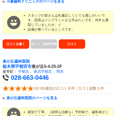
▶
小倉歯科クリニックのページを見る
スタッフの皆さんは礼儀正しくとても感じがいいで
す。院長はインプラントが上手みたいです。何年も通
院していましたが、イ ...
設備が整っているところです。
口コミを書く
ネット・WEB予約
口コミ
泉が丘歯科医院
栃木県
宇都宮市
泉が丘5-4-25-2F
最寄駅：
宇都宮
、
東武宇都宮
、
岡本
028-663-0446
(10.00)最近の口コミ
0
件｜口コミ総数
1
件
▶
泉が丘歯科医院のページを見る
親切で丁寧。（説明も治療も）予約制で、歯医者が二