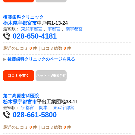
後藤歯科クリニック
栃木県
宇都宮市
中戸祭1-13-24
最寄駅：
東武宇都宮
、
宇都宮
、
南宇都宮
028-650-4181
最近の口コミ
0
件｜口コミ総数
0
件
▶
後藤歯科クリニックのページを見る
口コミを書く
ネット・WEB予約
第二高原歯科医院
栃木県
宇都宮市
平出工業団地38-11
最寄駅：
宇都宮
、
岡本
、
東武宇都宮
028-661-5800
最近の口コミ
0
件｜口コミ総数
0
件