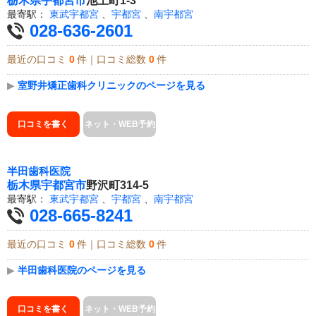
栃木県
宇都宮市
池上町1-3
最寄駅：
東武宇都宮
、
宇都宮
、
南宇都宮
028-636-2601
最近の口コミ
0
件｜口コミ総数
0
件
▶
室野井矯正歯科クリニックのページを見る
口コミを書く
ネット・WEB予約
半田歯科医院
栃木県
宇都宮市
野沢町314-5
最寄駅：
東武宇都宮
、
宇都宮
、
南宇都宮
028-665-8241
最近の口コミ
0
件｜口コミ総数
0
件
▶
半田歯科医院のページを見る
口コミを書く
ネット・WEB予約