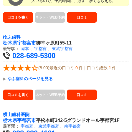
人いるので、予約時間に、必ず、診てもらえる。
口コミを書く
ネット・WEB予約
口コミ
ゆふ歯科
栃木県
宇都宮市
御幸ヶ原町55-11
最寄駅：
岡本
、
宇都宮
、
東武宇都宮
028-689-5300
(8.00)最近の口コミ
0
件｜口コミ総数
1
件
▶
ゆふ歯科のページを見る
口コミを書く
ネット・WEB予約
口コミ
横山歯科医院
栃木県
宇都宮市
平松本町342-5グランドオール宇都宮1F
最寄駅：
宇都宮
、
東武宇都宮
、
南宇都宮