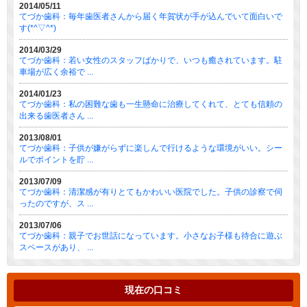
2014/05/11
てづか歯科：毎年歯医者さんから届く年賀状が手が込んでいて面白いで
す(*^▽^*)
2014/03/29
てづか歯科：若い女性のスタッフばかりで、いつも癒されています。駐
車場が広く余裕で ...
2014/01/23
てづか歯科：私の困難な歯も一生懸命に治療してくれて、とても信頼の
出来る歯医者さん ...
2013/08/01
てづか歯科：子供が嫌がらずに楽しんで行けるような環境がいい。シー
ルでポイントを貯 ...
2013/07/09
てづか歯科：清潔感が有りとてもかわいい医院でした。子供の診察で伺
ったのですが、ス ...
2013/07/06
てづか歯科：親子でお世話になっています。小さなお子様も待合に遊ぶ
スペースがあり、 ...
現在の口コミ