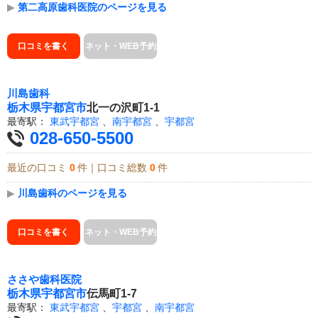
▶
第二高原歯科医院のページを見る
口コミを書く
ネット・WEB予約
川島歯科
栃木県
宇都宮市
北一の沢町1-1
最寄駅：
東武宇都宮
、
南宇都宮
、
宇都宮
028-650-5500
最近の口コミ
0
件｜口コミ総数
0
件
▶
川島歯科のページを見る
口コミを書く
ネット・WEB予約
ささや歯科医院
栃木県
宇都宮市
伝馬町1-7
最寄駅：
東武宇都宮
、
宇都宮
、
南宇都宮