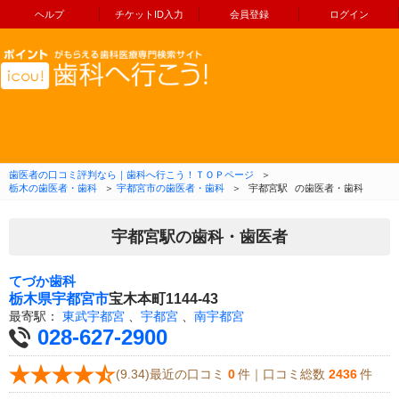
ヘルプ
チケットID入力
会員登録
ログイン
コンテンツへ移動
歯医者の口コミ評判なら｜歯科へ行こう！ＴＯＰページ
＞
栃木の歯医者・歯科
＞
宇都宮市の歯医者・歯科
＞
宇都宮駅
の歯医者・歯科
宇都宮駅の歯科・歯医者
てづか歯科
栃木県
宇都宮市
宝木本町1144-43
最寄駅：
東武宇都宮
、
宇都宮
、
南宇都宮
028-627-2900
(9.34)最近の口コミ
0
件｜口コミ総数
2436
件