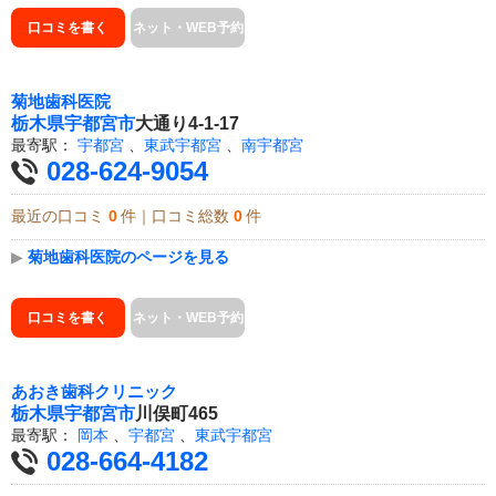
口コミを書く
ネット・WEB予約
菊地歯科医院
栃木県
宇都宮市
大通り4-1-17
最寄駅：
宇都宮
、
東武宇都宮
、
南宇都宮
028-624-9054
最近の口コミ
0
件｜口コミ総数
0
件
▶
菊地歯科医院のページを見る
口コミを書く
ネット・WEB予約
あおき歯科クリニック
栃木県
宇都宮市
川俣町465
最寄駅：
岡本
、
宇都宮
、
東武宇都宮
028-664-4182