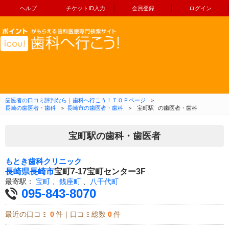
ヘルプ
チケットID入力
会員登録
ログイン
コンテンツへ移動
歯医者の口コミ評判なら｜歯科へ行こう！ＴＯＰページ
＞
長崎の歯医者・歯科
＞
長崎市の歯医者・歯科
＞
宝町駅
の歯医者・歯科
宝町駅の歯科・歯医者
もとき歯科クリニック
長崎県
長崎市
宝町7-17宝町センター3F
最寄駅：
宝町
、
銭座町
、
八千代町
095-843-8070
最近の口コミ
0
件｜口コミ総数
0
件