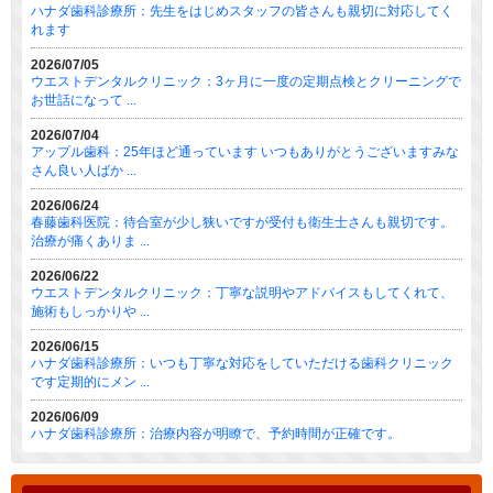
ハナダ歯科診療所：先生をはじめスタッフの皆さんも親切に対応してく
れます
2026/07/05
ウエストデンタルクリニック：3ヶ月に一度の定期点検とクリーニングで
お世話になって ...
2026/07/04
アップル歯科：25年ほど通っています いつもありがとうございますみな
さん良い人ばか ...
2026/06/24
春藤歯科医院：待合室が少し狭いですが受付も衛生士さんも親切です。
治療が痛くありま ...
2026/06/22
ウエストデンタルクリニック：丁寧な説明やアドバイスもしてくれて、
施術もしっかりや ...
2026/06/15
ハナダ歯科診療所：いつも丁寧な対応をしていただける歯科クリニック
です定期的にメン ...
2026/06/09
ハナダ歯科診療所：治療内容が明瞭で、予約時間が正確です。