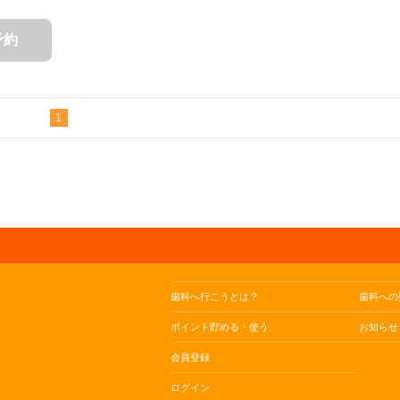
予約
1
歯科へ行こうとは？
歯科への
ポイント貯める・使う
お知らせ
会員登録
ログイン