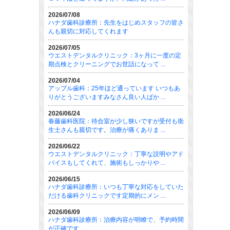
2026/07/08
ハナダ歯科診療所：先生をはじめスタッフの皆さ
んも親切に対応してくれます
2026/07/05
ウエストデンタルクリニック：3ヶ月に一度の定
期点検とクリーニングでお世話になって ...
2026/07/04
アップル歯科：25年ほど通っています いつもあ
りがとうございますみなさん良い人ばか ...
2026/06/24
春藤歯科医院：待合室が少し狭いですが受付も衛
生士さんも親切です。治療が痛くありま ...
2026/06/22
ウエストデンタルクリニック：丁寧な説明やアド
バイスもしてくれて、施術もしっかりや ...
2026/06/15
ハナダ歯科診療所：いつも丁寧な対応をしていた
だける歯科クリニックです定期的にメン ...
2026/06/09
ハナダ歯科診療所：治療内容が明瞭で、予約時間
が正確です。