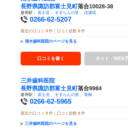
長野県
諏訪郡富士見町
落合10028-38
最寄駅：
富士見
、
すずらんの里
、
信濃境
0266-62-5207
最近の口コミ
0
件｜口コミ総数
0
件
▶
清水歯科医院のページを見る
口コミを書く
ネット・WEB
三井歯科医院
長野県
諏訪郡富士見町
落合9984
最寄駅：
富士見
、
すずらんの里
、
青柳
0266-62-5965
最近の口コミ
0
件｜口コミ総数
0
件
▶
三井歯科医院のページを見る