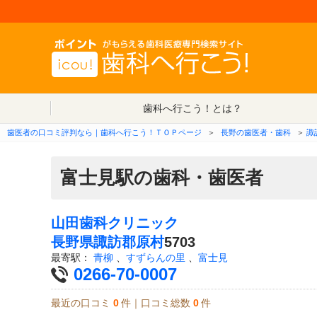
歯科へ行こう！とは？
歯医者の口コミ評判なら｜歯科へ行こう！ＴＯＰページ
＞
長野の歯医者・歯科
＞
諏
富士見駅の歯科・歯医者
山田歯科クリニック
長野県
諏訪郡原村
5703
最寄駅：
青柳
、
すずらんの里
、
富士見
0266-70-0007
最近の口コミ
0
件｜口コミ総数
0
件