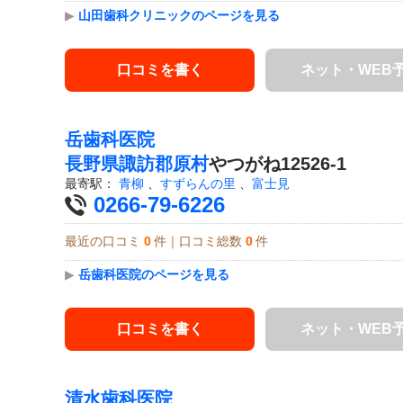
▶
山田歯科クリニックのページを見る
口コミを書く
ネット・WEB
岳歯科医院
長野県
諏訪郡原村
やつがね12526-1
最寄駅：
青柳
、
すずらんの里
、
富士見
0266-79-6226
最近の口コミ
0
件｜口コミ総数
0
件
▶
岳歯科医院のページを見る
口コミを書く
ネット・WEB
清水歯科医院