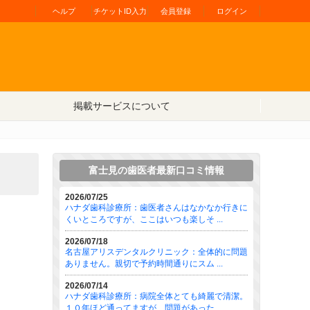
ヘルプ
チケットID入力
会員登録
ログイン
掲載サービスについて
富士見の歯医者最新口コミ情報
2026/07/25
ハナダ歯科診療所：歯医者さんはなかなか行きに
くいところですが、ここはいつも楽しそ ...
2026/07/18
名古屋アリスデンタルクリニック：全体的に問題
ありません。親切で予約時間通りにスム ...
2026/07/14
ハナダ歯科診療所：病院全体とても綺麗で清潔。
１０年ほど通ってますが、問題があった ...