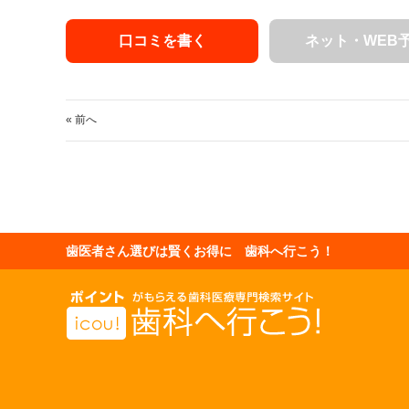
口コミを書く
ネット・WEB
« 前へ
歯医者さん選びは賢くお得に 歯科へ行こう！