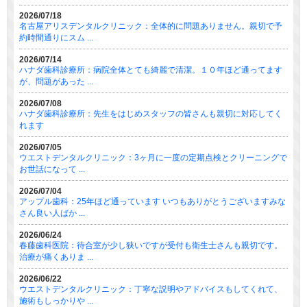
2026/07/18
名古屋アリスデンタルクリニック：全体的に問題ありません。親切で予
約時間通りにスム ...
2026/07/14
ハナダ歯科診療所：病院全体とても綺麗で清潔。１０年ほど通ってます
が、問題があった ...
2026/07/08
ハナダ歯科診療所：先生をはじめスタッフの皆さんも親切に対応してく
れます
2026/07/05
ウエストデンタルクリニック：3ヶ月に一度の定期点検とクリーニングで
お世話になって ...
2026/07/04
アップル歯科：25年ほど通っています いつもありがとうございますみな
さん良い人ばか ...
2026/06/24
春藤歯科医院：待合室が少し狭いですが受付も衛生士さんも親切です。
治療が痛くありま ...
2026/06/22
ウエストデンタルクリニック：丁寧な説明やアドバイスもしてくれて、
施術もしっかりや ...