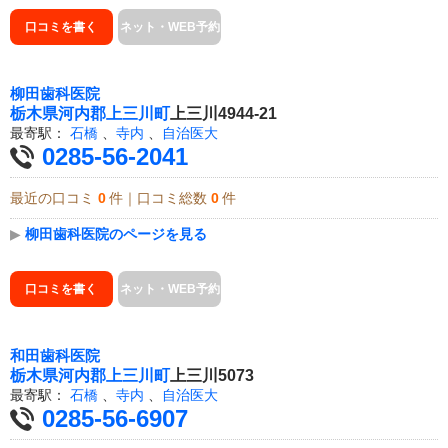
口コミを書く
ネット・WEB予約
柳田歯科医院
栃木県
河内郡上三川町
上三川4944-21
最寄駅：
石橋
、
寺内
、
自治医大
0285-56-2041
最近の口コミ
0
件｜口コミ総数
0
件
▶
柳田歯科医院のページを見る
口コミを書く
ネット・WEB予約
和田歯科医院
栃木県
河内郡上三川町
上三川5073
最寄駅：
石橋
、
寺内
、
自治医大
0285-56-6907