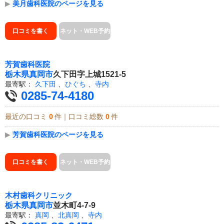
▶
美月歯科医院のページを見る
口コミを書く
ネット・WEB予約
芳賀歯科医院
栃木県
真岡市
久下田字上城1521-5
最寄駅：
久下田
、
ひぐち
、
寺内
0285-74-4180
最近の口コミ
0
件｜口コミ総数
0
件
▶
芳賀歯科医院のページを見る
口コミを書く
ネット・WEB予約
木村歯科クリニック
栃木県
真岡市
並木町4-7-9
最寄駅：
真岡
、
北真岡
、
寺内