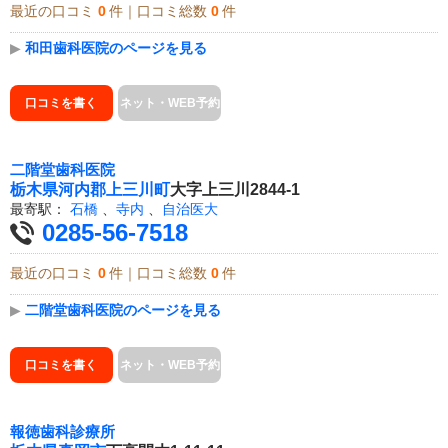
最近の口コミ
0
件｜口コミ総数
0
件
▶
和田歯科医院のページを見る
口コミを書く
ネット・WEB予約
二階堂歯科医院
栃木県
河内郡上三川町
大字上三川2844-1
最寄駅：
石橋
、
寺内
、
自治医大
0285-56-7518
最近の口コミ
0
件｜口コミ総数
0
件
▶
二階堂歯科医院のページを見る
口コミを書く
ネット・WEB予約
報徳歯科診療所