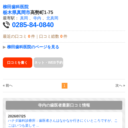
柳田歯科医院
栃木県
真岡市
高勢町1-75
最寄駅：
真岡
、
寺内
、
北真岡
0285-84-0840
最近の口コミ
0
件｜口コミ総数
0
件
▶
柳田歯科医院のページを見る
口コミを書く
ネット・WEB予約
« 前へ
次へ »
1
寺内の歯医者最新口コミ情報
2026/07/25
ハナダ歯科診療所：歯医者さんはなかなか行きにくいところですが、こ
こはいつも楽しそ ...