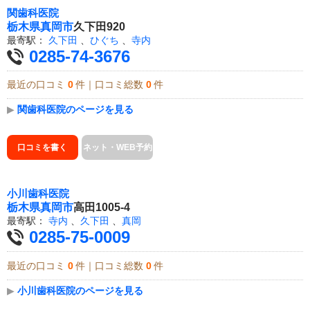
関歯科医院
栃木県
真岡市
久下田920
最寄駅：
久下田
、
ひぐち
、
寺内
0285-74-3676
最近の口コミ
0
件｜口コミ総数
0
件
▶
関歯科医院のページを見る
口コミを書く
ネット・WEB予約
小川歯科医院
栃木県
真岡市
高田1005-4
最寄駅：
寺内
、
久下田
、
真岡
0285-75-0009
最近の口コミ
0
件｜口コミ総数
0
件
▶
小川歯科医院のページを見る