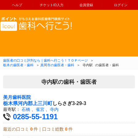
ヘルプ
チケットID入力
会員登録
ログイン
コンテンツへ移動
歯医者の口コミ評判なら｜歯科へ行こう！ＴＯＰページ
＞
栃木の歯医者・歯科
＞
真岡市の歯医者・歯科
＞
寺内駅
の歯医者・歯科
寺内駅の歯科・歯医者
美月歯科医院
栃木県
河内郡上三川町
しらさぎ3-29-3
最寄駅：
石橋
、
雀宮
、
寺内
0285-55-1191
最近の口コミ
0
件｜口コミ総数
0
件