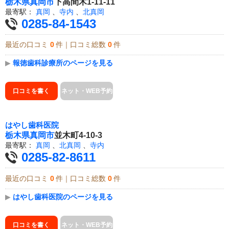
栃木県
真岡市
下高間木1-11-11
最寄駅：
真岡
、
寺内
、
北真岡
0285-84-1543
最近の口コミ
0
件｜口コミ総数
0
件
▶
報徳歯科診療所のページを見る
口コミを書く
ネット・WEB予約
はやし歯科医院
栃木県
真岡市
並木町4-10-3
最寄駅：
真岡
、
北真岡
、
寺内
0285-82-8611
最近の口コミ
0
件｜口コミ総数
0
件
▶
はやし歯科医院のページを見る
口コミを書く
ネット・WEB予約