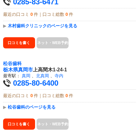
0285-83-6471
最近の口コミ
0
件｜口コミ総数
0
件
▶
木村歯科クリニックのページを見る
口コミを書く
ネット・WEB予約
松谷歯科
栃木県
真岡市
上高間木1-24-1
最寄駅：
真岡
、
北真岡
、
寺内
0285-80-6400
最近の口コミ
0
件｜口コミ総数
0
件
▶
松谷歯科のページを見る
口コミを書く
ネット・WEB予約