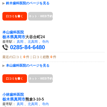
▶
鈴木歯科医院のページを見る
口コミを書く
ネット・WEB予約
本山歯科医院
栃木県
真岡市
大谷台町24
最寄駅：
真岡
、
北真岡
、
寺内
0285-84-6480
最近の口コミ
0
件｜口コミ総数
0
件
▶
本山歯科医院のページを見る
口コミを書く
ネット・WEB予約
小林歯科医院
栃木県
真岡市
熊倉3-10-5
最寄駅：
真岡
、
北真岡
、
寺内