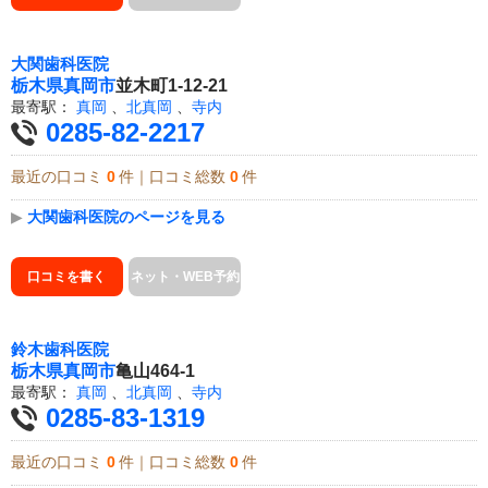
大関歯科医院
栃木県
真岡市
並木町1-12-21
最寄駅：
真岡
、
北真岡
、
寺内
0285-82-2217
最近の口コミ
0
件｜口コミ総数
0
件
▶
大関歯科医院のページを見る
口コミを書く
ネット・WEB予約
鈴木歯科医院
栃木県
真岡市
亀山464-1
最寄駅：
真岡
、
北真岡
、
寺内
0285-83-1319
最近の口コミ
0
件｜口コミ総数
0
件