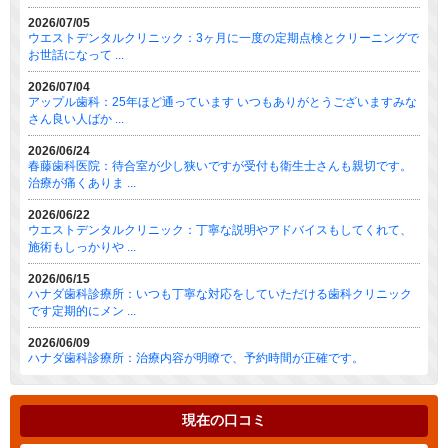
2026/07/05
ウエストデンタルクリニック：3ヶ月に一度の定期点検とクリーニングで
お世話になって ...
2026/07/04
アップル歯科：25年ほど通っています いつもありがとうございますみな
さん良い人ばか ...
2026/06/24
春藤歯科医院：待合室が少し狭いですが受付も衛生士さんも親切です。
治療が痛くありま ...
2026/06/22
ウエストデンタルクリニック：丁寧な説明やアドバイスもしてくれて、
施術もしっかりや ...
2026/06/15
ハナダ歯科診療所：いつも丁寧な対応をしていただける歯科クリニック
です定期的にメン ...
2026/06/09
ハナダ歯科診療所：治療内容が明瞭で、予約時間が正確です。
現在の口コミ