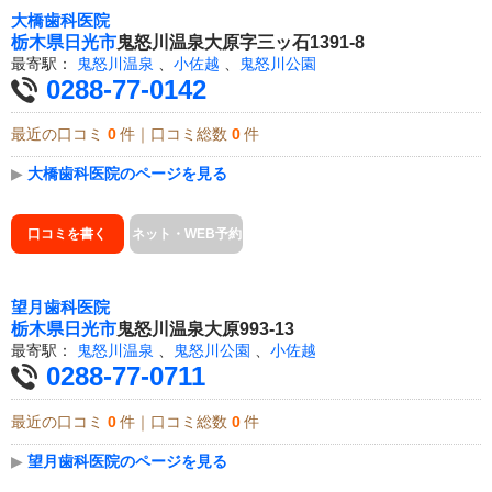
大橋歯科医院
栃木県
日光市
鬼怒川温泉大原字三ッ石1391-8
最寄駅：
鬼怒川温泉
、
小佐越
、
鬼怒川公園
0288-77-0142
最近の口コミ
0
件｜口コミ総数
0
件
▶
大橋歯科医院のページを見る
口コミを書く
ネット・WEB予約
望月歯科医院
栃木県
日光市
鬼怒川温泉大原993-13
最寄駅：
鬼怒川温泉
、
鬼怒川公園
、
小佐越
0288-77-0711
最近の口コミ
0
件｜口コミ総数
0
件
▶
望月歯科医院のページを見る