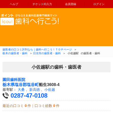
ヘルプ
チケットID入力
会員登録
ログイン
コンテンツへ移動
歯医者の口コミ評判なら｜歯科へ行こう！ＴＯＰページ
＞
栃木の歯医者・歯科
＞
日光市の歯医者・歯科
＞
小佐越駅
の歯医者・歯科
小佐越駅の歯科・歯医者
園田歯科医院
栃木県
塩谷郡塩谷町
船生3608-4
最寄駅：
大桑
、
新高徳
、
小佐越
0287-47-0108
最近の口コミ
0
件｜口コミ総数
0
件