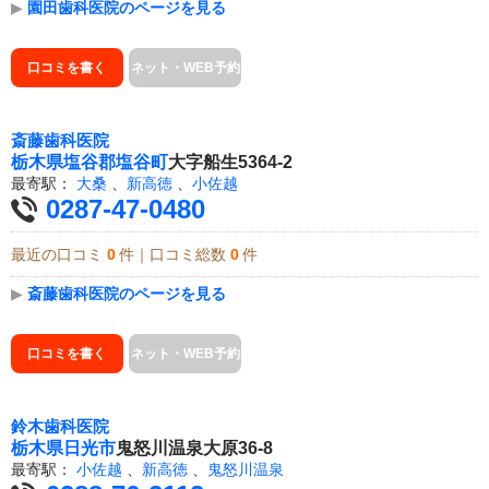
▶
園田歯科医院のページを見る
口コミを書く
ネット・WEB予約
斎藤歯科医院
栃木県
塩谷郡塩谷町
大字船生5364-2
最寄駅：
大桑
、
新高徳
、
小佐越
0287-47-0480
最近の口コミ
0
件｜口コミ総数
0
件
▶
斎藤歯科医院のページを見る
口コミを書く
ネット・WEB予約
鈴木歯科医院
栃木県
日光市
鬼怒川温泉大原36-8
最寄駅：
小佐越
、
新高徳
、
鬼怒川温泉