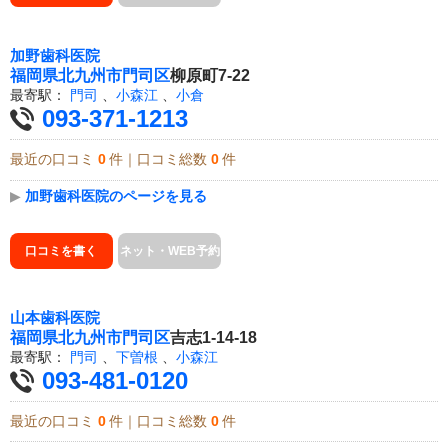
加野歯科医院
福岡県
北九州市門司区
柳原町7-22
最寄駅：
門司
、
小森江
、
小倉
093-371-1213
最近の口コミ
0
件｜口コミ総数
0
件
▶
加野歯科医院のページを見る
口コミを書く
ネット・WEB予約
山本歯科医院
福岡県
北九州市門司区
吉志1-14-18
最寄駅：
門司
、
下曽根
、
小森江
093-481-0120
最近の口コミ
0
件｜口コミ総数
0
件