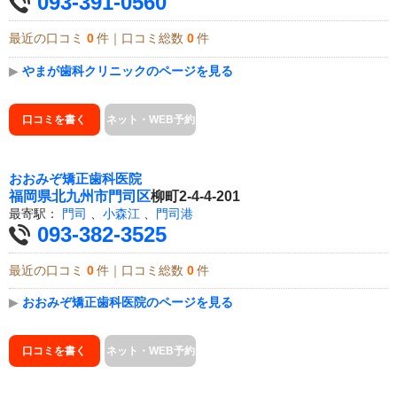
093-391-0560
最近の口コミ
0
件｜口コミ総数
0
件
▶
やまが歯科クリニックのページを見る
口コミを書く
ネット・WEB予約
おおみぞ矯正歯科医院
福岡県
北九州市門司区
柳町2-4-4-201
最寄駅：
門司
、
小森江
、
門司港
093-382-3525
最近の口コミ
0
件｜口コミ総数
0
件
▶
おおみぞ矯正歯科医院のページを見る
口コミを書く
ネット・WEB予約