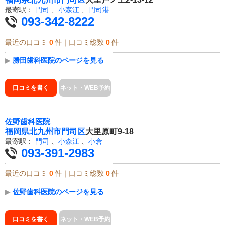
最寄駅：
門司
、
小森江
、
門司港
093-342-8222
最近の口コミ
0
件｜口コミ総数
0
件
▶
勝田歯科医院のページを見る
口コミを書く
ネット・WEB予約
佐野歯科医院
福岡県
北九州市門司区
大里原町9-18
最寄駅：
門司
、
小森江
、
小倉
093-391-2983
最近の口コミ
0
件｜口コミ総数
0
件
▶
佐野歯科医院のページを見る
口コミを書く
ネット・WEB予約