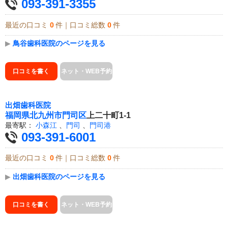
093-391-3355
最近の口コミ
0
件｜口コミ総数
0
件
▶
鳥谷歯科医院のページを見る
口コミを書く
ネット・WEB予約
出畑歯科医院
福岡県
北九州市門司区
上二十町1-1
最寄駅：
小森江
、
門司
、
門司港
093-391-6001
最近の口コミ
0
件｜口コミ総数
0
件
▶
出畑歯科医院のページを見る
口コミを書く
ネット・WEB予約