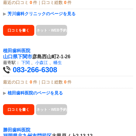
最近の口コミ
0
件｜口コミ総数
0
件
▶
芳川歯科クリニックのページを見る
口コミを書く
ネット・WEB予約
植田歯科医院
山口県
下関市
彦島西山町2-1-26
最寄駅：
下関
、
小森江
、
幡生
083-266-6308
最近の口コミ
0
件｜口コミ総数
0
件
▶
植田歯科医院のページを見る
口コミを書く
ネット・WEB予約
勝田歯科医院
福岡県
北九州市門司区
大里戸ノ上2-13-12