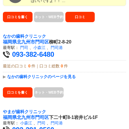
はいいですよ！！ ...
口コミを書く
ネット・WEB予約
口コミ
なかの歯科クリニック
福岡県
北九州市門司区
柳町2-8-20
最寄駅：
門司
、
小森江
、
門司港
093-382-6480
最近の口コミ
0
件｜口コミ総数
0
件
▶
なかの歯科クリニックのページを見る
口コミを書く
ネット・WEB予約
やまが歯科クリニック
福岡県
北九州市門司区
下二十町8-1岩井ビル1F
最寄駅：
小森江
、
門司
、
門司港