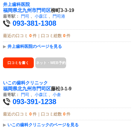
井上歯科医院
福岡県
北九州市門司区
柳町3-3-19
最寄駅：
門司
、
小森江
、
門司港
093-381-1308
最近の口コミ
0
件｜口コミ総数
0
件
▶
井上歯科医院のページを見る
口コミを書く
ネット・WEB予約
いこの歯科クリニック
福岡県
北九州市門司区
藤松3-1-9
最寄駅：
門司
、
小森江
、
小倉
093-391-1238
最近の口コミ
0
件｜口コミ総数
0
件
▶
いこの歯科クリニックのページを見る