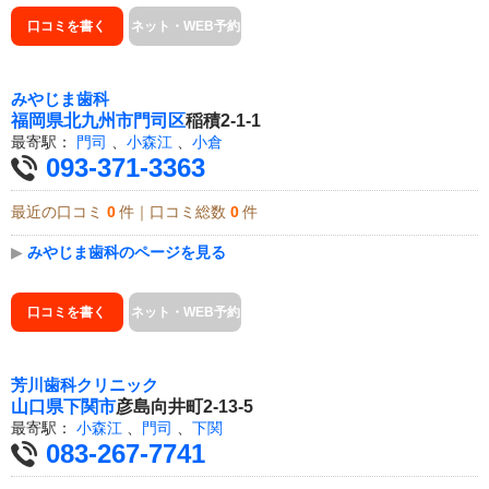
口コミを書く
ネット・WEB予約
みやじま歯科
福岡県
北九州市門司区
稲積2-1-1
最寄駅：
門司
、
小森江
、
小倉
093-371-3363
最近の口コミ
0
件｜口コミ総数
0
件
▶
みやじま歯科のページを見る
口コミを書く
ネット・WEB予約
芳川歯科クリニック
山口県
下関市
彦島向井町2-13-5
最寄駅：
小森江
、
門司
、
下関
083-267-7741