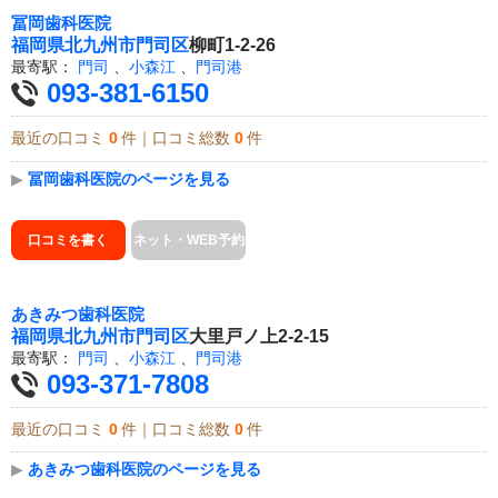
冨岡歯科医院
福岡県
北九州市門司区
柳町1-2-26
最寄駅：
門司
、
小森江
、
門司港
093-381-6150
最近の口コミ
0
件｜口コミ総数
0
件
▶
冨岡歯科医院のページを見る
口コミを書く
ネット・WEB予約
あきみつ歯科医院
福岡県
北九州市門司区
大里戸ノ上2-2-15
最寄駅：
門司
、
小森江
、
門司港
093-371-7808
最近の口コミ
0
件｜口コミ総数
0
件
▶
あきみつ歯科医院のページを見る