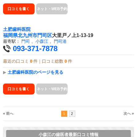
口コミを書く
ネット・WEB予約
土肥歯科医院
福岡県
北九州市門司区
大里戸ノ上1-13-19
最寄駅：
門司
、
小森江
、
門司港
093-371-7878
最近の口コミ
0
件｜口コミ総数
0
件
▶
土肥歯科医院のページを見る
口コミを書く
ネット・WEB予約
« 前へ
次へ »
1
2
小森江の歯医者最新口コミ情報