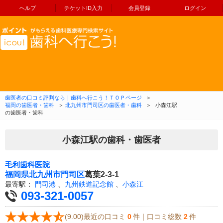
ヘルプ
チケットID入力
会員登録
ログイン
コンテンツへ移動
歯医者の口コミ評判なら｜歯科へ行こう！ＴＯＰページ
＞
福岡の歯医者・歯科
＞
北九州市門司区の歯医者・歯科
＞
小森江駅
の歯医者・歯科
小森江駅の歯科・歯医者
毛利歯科医院
福岡県
北九州市門司区
葛葉2-3-1
最寄駅：
門司港
、
九州鉄道記念館
、
小森江
093-321-0057
(9.00)最近の口コミ
0
件｜口コミ総数
2
件