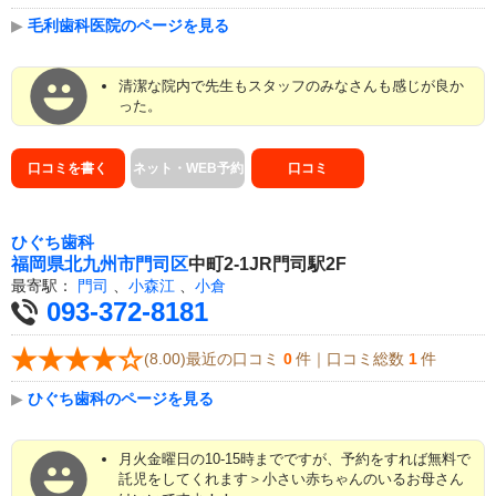
▶
毛利歯科医院のページを見る
清潔な院内で先生もスタッフのみなさんも感じが良か
った。
口コミを書く
ネット・WEB予約
口コミ
ひぐち歯科
福岡県
北九州市門司区
中町2-1JR門司駅2F
最寄駅：
門司
、
小森江
、
小倉
093-372-8181
(8.00)最近の口コミ
0
件｜口コミ総数
1
件
▶
ひぐち歯科のページを見る
月火金曜日の10-15時までですが、予約をすれば無料で
託児をしてくれます＞小さい赤ちゃんのいるお母さん