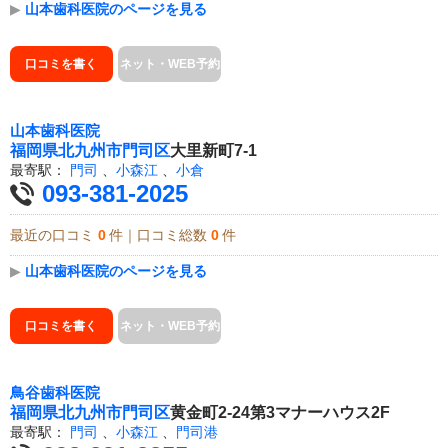
▶
山本歯科医院のページを見る
口コミを書く
ネット・WEB予約
山本歯科医院
福岡県
北九州市門司区
大里新町7-1
最寄駅：
門司
、
小森江
、
小倉
093-381-2025
最近の口コミ
0
件｜口コミ総数
0
件
▶
山本歯科医院のページを見る
口コミを書く
ネット・WEB予約
鳥谷歯科医院
福岡県
北九州市門司区
黄金町2-24第3マナーハウス2F
最寄駅：
門司
、
小森江
、
門司港