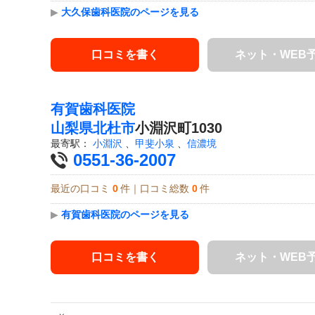
▶
大久保歯科医院のページを見る
口コミを書く
ネット・WEB
有賀歯科医院
山梨県
北杜市
小淵沢町1030
最寄駅：
小淵沢
、
甲斐小泉
、
信濃境
0551-36-2007
最近の口コミ
0
件｜口コミ総数
0
件
▶
有賀歯科医院のページを見る
口コミを書く
ネット・WEB