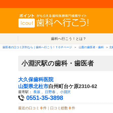
歯科へ行こう！とは？
歯医者の口コミ評判なら｜歯科へ行こう！ＴＯＰページ
＞
山梨の歯医者・歯科
＞
北
小淵沢駅の歯科・歯医者
大久保歯科医院
山梨県
北杜市
白州町台ケ原2310-62
最寄駅：
長坂
、
日野春
、
小淵沢
0551-35-3898
最近の口コミ
0
件｜口コミ総数
0
件