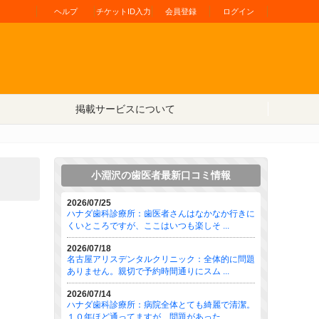
ヘルプ
チケットID入力
会員登録
ログイン
掲載サービスについて
小淵沢の歯医者最新口コミ情報
2026/07/25
ハナダ歯科診療所：歯医者さんはなかなか行きに
くいところですが、ここはいつも楽しそ ...
2026/07/18
名古屋アリスデンタルクリニック：全体的に問題
ありません。親切で予約時間通りにスム ...
2026/07/14
ハナダ歯科診療所：病院全体とても綺麗で清潔。
１０年ほど通ってますが、問題があった ...