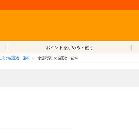
コンテンツへ移動
ポイントを貯める・使う
杜市の歯医者・歯科
＞
小淵沢駅
の歯医者・歯科