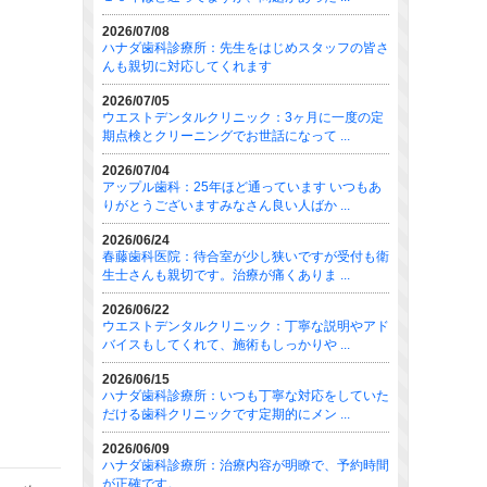
2026/07/08
ハナダ歯科診療所：先生をはじめスタッフの皆さ
んも親切に対応してくれます
2026/07/05
ウエストデンタルクリニック：3ヶ月に一度の定
期点検とクリーニングでお世話になって ...
2026/07/04
アップル歯科：25年ほど通っています いつもあ
りがとうございますみなさん良い人ばか ...
2026/06/24
春藤歯科医院：待合室が少し狭いですが受付も衛
生士さんも親切です。治療が痛くありま ...
2026/06/22
ウエストデンタルクリニック：丁寧な説明やアド
バイスもしてくれて、施術もしっかりや ...
2026/06/15
ハナダ歯科診療所：いつも丁寧な対応をしていた
だける歯科クリニックです定期的にメン ...
2026/06/09
ハナダ歯科診療所：治療内容が明瞭で、予約時間
が正確です。