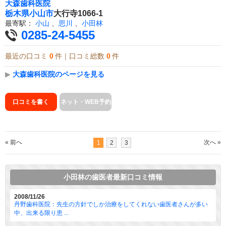
大森歯科医院
栃木県
小山市
大行寺1066-1
最寄駅：
小山
、
思川
、
小田林
0285-24-5455
最近の口コミ
0
件｜口コミ総数
0
件
▶
大森歯科医院のページを見る
口コミを書く
ネット・WEB予約
« 前へ
次へ »
1
2
3
小田林の歯医者最新口コミ情報
2008/11/26
丹野歯科医院：先生の方針でしか治療をしてくれない歯医者さんが多い
中、出来る限り患 ...