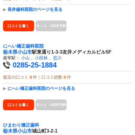
▶
長井歯科医院のページを見る
口コミを書く
ネット・WEB予約
にへい矯正歯科医院
栃木県
小山市
駅東通り1-3-3友井メディカルビル5F
最寄駅：
小山
、
小田林
、
思川
0285-25-1884
最近の口コミ
0
件｜口コミ総数
0
件
▶
にへい矯正歯科医院のページを見る
口コミを書く
ネット・WEB予約
ひまわり矯正歯科
栃木県
小山市
城山町3-2-1