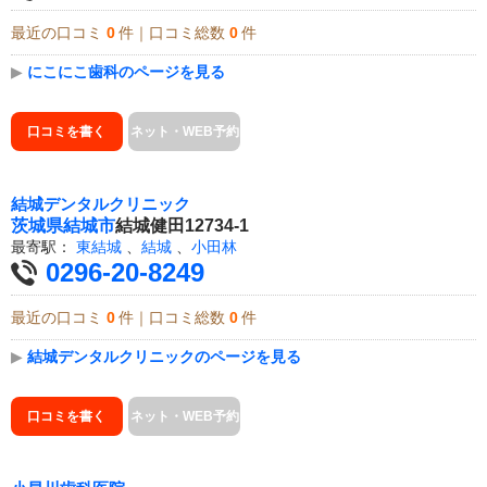
最近の口コミ
0
件｜口コミ総数
0
件
▶
にこにこ歯科のページを見る
口コミを書く
ネット・WEB予約
結城デンタルクリニック
茨城県
結城市
結城健田12734-1
最寄駅：
東結城
、
結城
、
小田林
0296-20-8249
最近の口コミ
0
件｜口コミ総数
0
件
▶
結城デンタルクリニックのページを見る
口コミを書く
ネット・WEB予約