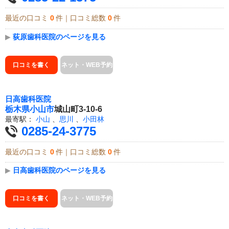
最近の口コミ
0
件｜口コミ総数
0
件
▶
荻原歯科医院のページを見る
口コミを書く
ネット・WEB予約
日高歯科医院
栃木県
小山市
城山町3-10-6
最寄駅：
小山
、
思川
、
小田林
0285-24-3775
最近の口コミ
0
件｜口コミ総数
0
件
▶
日高歯科医院のページを見る
口コミを書く
ネット・WEB予約