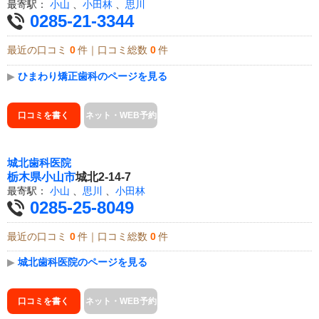
最寄駅：
小山
、
小田林
、
思川
0285-21-3344
最近の口コミ
0
件｜口コミ総数
0
件
▶
ひまわり矯正歯科のページを見る
口コミを書く
ネット・WEB予約
城北歯科医院
栃木県
小山市
城北2-14-7
最寄駅：
小山
、
思川
、
小田林
0285-25-8049
最近の口コミ
0
件｜口コミ総数
0
件
▶
城北歯科医院のページを見る
口コミを書く
ネット・WEB予約