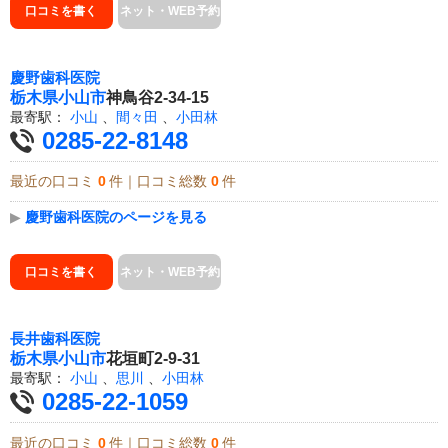
口コミを書く
ネット・WEB予約
慶野歯科医院
栃木県
小山市
神鳥谷2-34-15
最寄駅：
小山
、
間々田
、
小田林
0285-22-8148
最近の口コミ
0
件｜口コミ総数
0
件
▶
慶野歯科医院のページを見る
口コミを書く
ネット・WEB予約
長井歯科医院
栃木県
小山市
花垣町2-9-31
最寄駅：
小山
、
思川
、
小田林
0285-22-1059
最近の口コミ
0
件｜口コミ総数
0
件