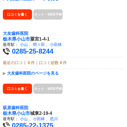
口コミを書く
ネット・WEB予約
大友歯科医院
栃木県
小山市
粟宮1-4-1
最寄駅：
小山
、
間々田
、
小田林
0285-25-8244
最近の口コミ
0
件｜口コミ総数
0
件
▶
大友歯科医院のページを見る
口コミを書く
ネット・WEB予約
荻原歯科医院
栃木県
小山市
城東2-19-4
最寄駅：
小山
、
小田林
、
思川
0285-22-1375