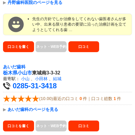
▶
丹野歯科医院のページを見る
先生の方針でしか治療をしてくれない歯医者さんが多
い中、出来る限り患者の要望に沿った治療計画を立て
ようとしてくれる歯 ...
口コミを書く
ネット・WEB予約
口コミ
あいだ歯科
栃木県
小山市
東城南3-3-32
最寄駅：
小山
、
小田林
、
結城
0285-31-3418
(10.00)最近の口コミ
0
件｜口コミ総数
1
件
▶
あいだ歯科のページを見る
口コミを書く
ネット・WEB予約
口コミ