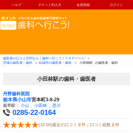
ヘルプ
チケットID入力
会員登録
ログイン
コンテンツへ移動
歯医者の口コミ評判なら｜歯科へ行こう！ＴＯＰページ
＞
茨城の歯医者・歯科
＞
結城市の歯医者・歯科
＞
小田林駅
の歯医者・歯科
小田林駅の歯科・歯医者
丹野歯科医院
栃木県
小山市
宮本町3-8-29
最寄駅：
小山
、
小田林
、
思川
0285-22-0164
(10.00)最近の口コミ
0
件｜口コミ総数
2
件