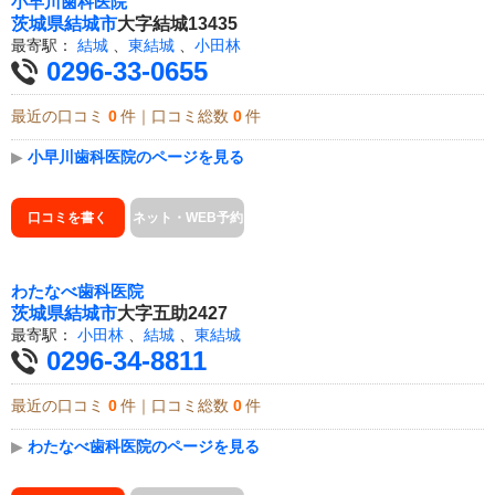
小早川歯科医院
茨城県
結城市
大字結城13435
最寄駅：
結城
、
東結城
、
小田林
0296-33-0655
最近の口コミ
0
件｜口コミ総数
0
件
▶
小早川歯科医院のページを見る
口コミを書く
ネット・WEB予約
わたなべ歯科医院
茨城県
結城市
大字五助2427
最寄駅：
小田林
、
結城
、
東結城
0296-34-8811
最近の口コミ
0
件｜口コミ総数
0
件
▶
わたなべ歯科医院のページを見る