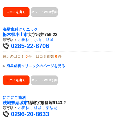
口コミを書く
ネット・WEB予約
海星歯科クリニック
栃木県
小山市
大字出井759-23
最寄駅：
小田林
、
小山
、
結城
0285-22-8706
最近の口コミ
0
件｜口コミ総数
0
件
▶
海星歯科クリニックのページを見る
口コミを書く
ネット・WEB予約
にこにこ歯科
茨城県
結城市
結城字繁昌塚9143-2
最寄駅：
小田林
、
結城
、
東結城
0296-20-8633