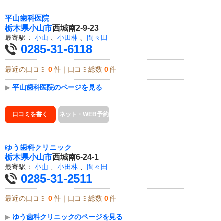
平山歯科医院
栃木県
小山市
西城南2-9-23
最寄駅：
小山
、
小田林
、
間々田
0285-31-6118
最近の口コミ
0
件｜口コミ総数
0
件
▶
平山歯科医院のページを見る
口コミを書く
ネット・WEB予約
ゆう歯科クリニック
栃木県
小山市
西城南6-24-1
最寄駅：
小山
、
小田林
、
間々田
0285-31-2511
最近の口コミ
0
件｜口コミ総数
0
件
▶
ゆう歯科クリニックのページを見る