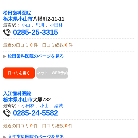
松田歯科医院
栃木県
小山市
八幡町2-11-11
最寄駅：
小山
、
思川
、
小田林
0285-25-3315
最近の口コミ
0
件｜口コミ総数
0
件
▶
松田歯科医院のページを見る
口コミを書く
ネット・WEB予約
入江歯科医院
栃木県
小山市
犬塚732
最寄駅：
小田林
、
小山
、
結城
0285-24-5582
最近の口コミ
0
件｜口コミ総数
0
件
▶
入江歯科医院のページを見る