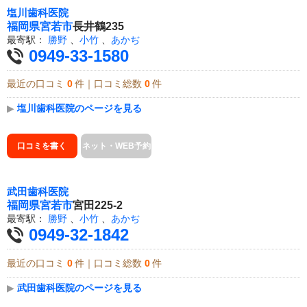
塩川歯科医院
福岡県
宮若市
長井鶴235
最寄駅：
勝野
、
小竹
、
あかぢ
0949-33-1580
最近の口コミ
0
件｜口コミ総数
0
件
▶
塩川歯科医院のページを見る
口コミを書く
ネット・WEB予約
武田歯科医院
福岡県
宮若市
宮田225-2
最寄駅：
勝野
、
小竹
、
あかぢ
0949-32-1842
最近の口コミ
0
件｜口コミ総数
0
件
▶
武田歯科医院のページを見る