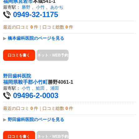
福岡県
宮若市
本城541-1
最寄駅：
勝野
、
小竹
、
あかぢ
0949-32-1175
最近の口コミ
0
件｜口コミ総数
0
件
▶
橋本歯科医院のページを見る
口コミを書く
ネット・WEB予約
野田歯科医院
福岡県
鞍手郡小竹町
勝野4061-1
最寄駅：
小竹
、
鯰田
、
浦田
09496-2-0003
最近の口コミ
0
件｜口コミ総数
0
件
▶
野田歯科医院のページを見る
口コミを書く
ネット・WEB予約