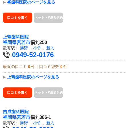
▶
峯歯科医院のページを見る
口コミを書く
ネット・WEB予約
上鶴歯科医院
福岡県
宮若市
福丸250
最寄駅：
勝野
、
小竹
、
新入
0949-52-0176
最近の口コミ
0
件｜口コミ総数
0
件
▶
上鶴歯科医院のページを見る
口コミを書く
ネット・WEB予約
吉成歯科医院
福岡県
宮若市
福丸386-1
最寄駅：
勝野
、
小竹
、
新入