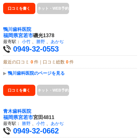
口コミを書く
ネット・WEB予約
鴨川歯科医院
福岡県
宮若市
磯光1378
最寄駅：
小竹
、
勝野
、
あかぢ
0949-32-0553
最近の口コミ
0
件｜口コミ総数
0
件
▶
鴨川歯科医院のページを見る
口コミを書く
ネット・WEB予約
青木歯科医院
福岡県
宮若市
宮田4811
最寄駅：
勝野
、
小竹
、
あかぢ
0949-32-0662