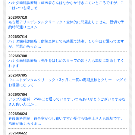
ハナダ歯科診療所：歯医者さんはなかなか行きにくいところですが、こ
こはいつも楽しそ ...
2026/07/18
名古屋アリスデンタルクリニック：全体的に問題ありません。親切で予
約時間通りにスム ...
2026/07/14
ハナダ歯科診療所：病院全体とても綺麗で清潔。１０年ほど通ってます
が、問題があった ...
2026/07/08
ハナダ歯科診療所：先生をはじめスタッフの皆さんも親切に対応してく
れます
2026/07/05
ウエストデンタルクリニック：3ヶ月に一度の定期点検とクリーニングで
お世話になって ...
2026/07/04
アップル歯科：25年ほど通っています いつもありがとうございますみな
さん良い人ばか ...
2026/06/24
春藤歯科医院：待合室が少し狭いですが受付も衛生士さんも親切です。
治療が痛くありま ...
2026/06/22