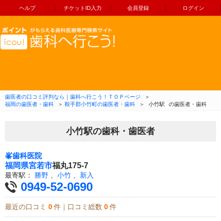
ヘルプ
チケットID入力
会員登録
ログイン
コンテンツへ移動
歯医者の口コミ評判なら｜歯科へ行こう！ＴＯＰページ
＞
福岡の歯医者・歯科
＞
鞍手郡小竹町の歯医者・歯科
＞
小竹駅
の歯医者・歯科
小竹駅の歯科・歯医者
峯歯科医院
福岡県
宮若市
福丸175-7
最寄駅：
勝野
、
小竹
、
新入
0949-52-0690
最近の口コミ
0
件｜口コミ総数
0
件