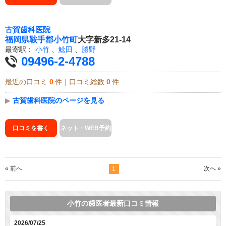
古賀歯科医院
福岡県
鞍手郡小竹町
大字新多21-14
最寄駅：
小竹
、
鯰田
、
勝野
09496-2-4788
最近の口コミ
0
件｜口コミ総数
0
件
▶
古賀歯科医院のページを見る
口コミを書く
ネット・WEB予約
« 前へ
次へ »
1
小竹の歯医者最新口コミ情報
2026/07/25