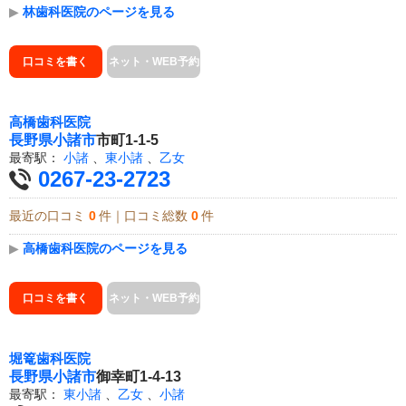
▶
林歯科医院のページを見る
口コミを書く
ネット・WEB予約
高橋歯科医院
長野県
小諸市
市町1-1-5
最寄駅：
小諸
、
東小諸
、
乙女
0267-23-2723
最近の口コミ
0
件｜口コミ総数
0
件
▶
高橋歯科医院のページを見る
口コミを書く
ネット・WEB予約
堀篭歯科医院
長野県
小諸市
御幸町1-4-13
最寄駅：
東小諸
、
乙女
、
小諸