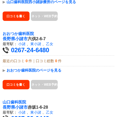
▶
山口歯科医院西小諸診療所のページを見る
口コミを書く
ネット・WEB予約
おおつか歯科医院
長野県
小諸市
六供2-6-7
最寄駅：
小諸
、
東小諸
、
乙女
0267-24-6480
最近の口コミ
0
件｜口コミ総数
0
件
▶
おおつか歯科医院のページを見る
口コミを書く
ネット・WEB予約
山口歯科医院
長野県
小諸市
赤坂1-6-28
最寄駅：
小諸
、
東小諸
、
乙女