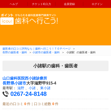
ヘルプ
チケットID入力
会員登録
ログイン
コンテンツへ移動
歯医者の口コミ評判なら｜歯科へ行こう！ＴＯＰページ
＞
長野の歯医者・歯科
＞
小諸市の歯医者・歯科
＞
小諸駅
の歯医者・歯科
小諸駅の歯科・歯医者
山口歯科医院西小諸診療所
長野県
小諸市
大字滋野甲915-4
最寄駅：
滋野
、
小諸
、
東小諸
0267-24-8148
最近の口コミ
0
件｜口コミ総数
0
件