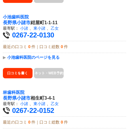
小池歯科医院
長野県
小諸市
紺屋町1-1-11
最寄駅：
小諸
、
東小諸
、
乙女
0267-22-0130
最近の口コミ
0
件｜口コミ総数
0
件
▶
小池歯科医院のページを見る
口コミを書く
ネット・WEB予約
林歯科医院
長野県
小諸市
相生町3-4-1
最寄駅：
小諸
、
東小諸
、
乙女
0267-22-0152
最近の口コミ
0
件｜口コミ総数
0
件