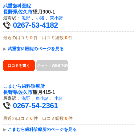
武重歯科医院
長野県
佐久市
望月900-1
最寄駅：
滋野
、
小諸
、
東小諸
0267-53-4182
最近の口コミ
0
件｜口コミ総数
0
件
▶
武重歯科医院のページを見る
口コミを書く
ネット・WEB予約
こまむら歯科診療所
長野県
佐久市
望月415-1
最寄駅：
滋野
、
東小諸
、
小諸
0267-54-2361
最近の口コミ
0
件｜口コミ総数
0
件
▶
こまむら歯科診療所のページを見る