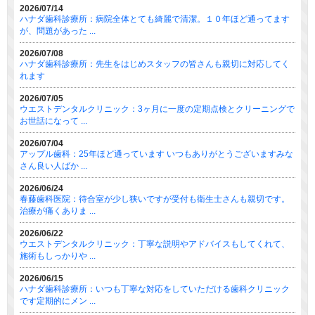
2026/07/14
ハナダ歯科診療所：病院全体とても綺麗で清潔。１０年ほど通ってます
が、問題があった ...
2026/07/08
ハナダ歯科診療所：先生をはじめスタッフの皆さんも親切に対応してく
れます
2026/07/05
ウエストデンタルクリニック：3ヶ月に一度の定期点検とクリーニングで
お世話になって ...
2026/07/04
アップル歯科：25年ほど通っています いつもありがとうございますみな
さん良い人ばか ...
2026/06/24
春藤歯科医院：待合室が少し狭いですが受付も衛生士さんも親切です。
治療が痛くありま ...
2026/06/22
ウエストデンタルクリニック：丁寧な説明やアドバイスもしてくれて、
施術もしっかりや ...
2026/06/15
ハナダ歯科診療所：いつも丁寧な対応をしていただける歯科クリニック
です定期的にメン ...