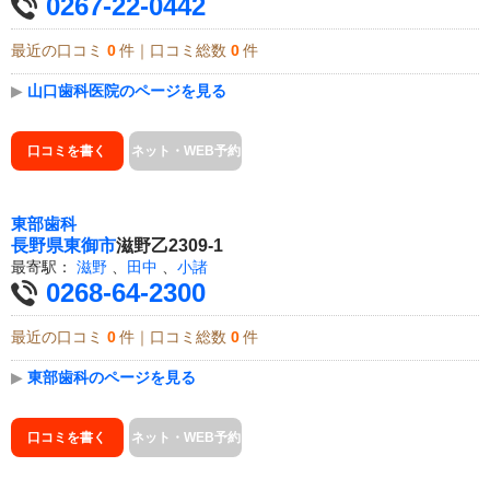
0267-22-0442
最近の口コミ
0
件｜口コミ総数
0
件
▶
山口歯科医院のページを見る
口コミを書く
ネット・WEB予約
東部歯科
長野県
東御市
滋野乙2309-1
最寄駅：
滋野
、
田中
、
小諸
0268-64-2300
最近の口コミ
0
件｜口コミ総数
0
件
▶
東部歯科のページを見る
口コミを書く
ネット・WEB予約