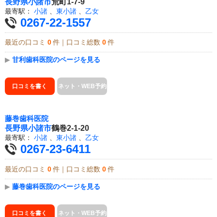
長野県
小諸市
荒町1-7-9
最寄駅：
小諸
、
東小諸
、
乙女
0267-22-1557
最近の口コミ
0
件｜口コミ総数
0
件
▶
甘利歯科医院のページを見る
口コミを書く
ネット・WEB予約
藤巻歯科医院
長野県
小諸市
鶴巻2-1-20
最寄駅：
小諸
、
東小諸
、
乙女
0267-23-6411
最近の口コミ
0
件｜口コミ総数
0
件
▶
藤巻歯科医院のページを見る
口コミを書く
ネット・WEB予約