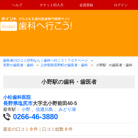
ヘルプ
チケットID入力
会員登録
ログイン
コンテンツへ移動
歯医者の口コミ評判なら｜歯科へ行こう！ＴＯＰページ
＞
長野の歯医者・歯科
＞
上伊那郡辰野町の歯医者・歯科
＞
小野駅
の歯医者・歯科
小野駅の歯科・歯医者
小松歯科医院
長野県
塩尻市
大字北小野前田40-5
最寄駅：
小野
、
信濃川島
、
みどり湖
0266-46-3880
最近の口コミ
0
件｜口コミ総数
0
件