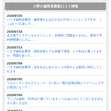
小野の歯医者最新口コミ情報
2026/07/25
ハナダ歯科診療所：歯医者さんはなかなか行きにくいところですが、こ
こはいつも楽しそ ...
2026/07/18
名古屋アリスデンタルクリニック：全体的に問題ありません。親切で予
約時間通りにスム ...
2026/07/14
ハナダ歯科診療所：病院全体とても綺麗で清潔。１０年ほど通ってます
が、問題があった ...
2026/07/08
ハナダ歯科診療所：先生をはじめスタッフの皆さんも親切に対応してく
れます
2026/07/05
ウエストデンタルクリニック：3ヶ月に一度の定期点検とクリーニングで
お世話になって ...
2026/07/04
アップル歯科：25年ほど通っています いつもありがとうございますみな
さん良い人ばか ...