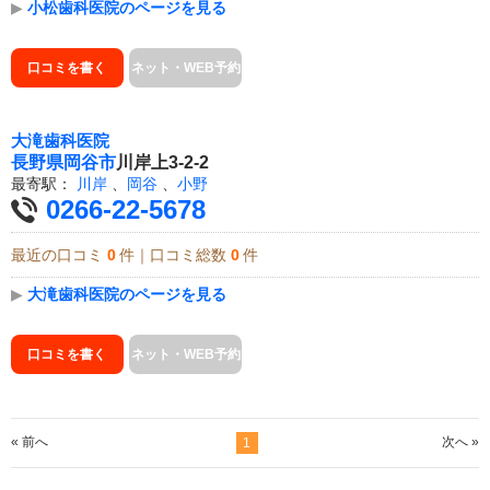
▶
小松歯科医院のページを見る
口コミを書く
ネット・WEB予約
大滝歯科医院
長野県
岡谷市
川岸上3-2-2
最寄駅：
川岸
、
岡谷
、
小野
0266-22-5678
最近の口コミ
0
件｜口コミ総数
0
件
▶
大滝歯科医院のページを見る
口コミを書く
ネット・WEB予約
« 前へ
次へ »
1