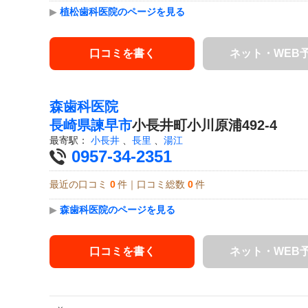
▶
植松歯科医院のページを見る
口コミを書く
ネット・WEB
森歯科医院
長崎県
諫早市
小長井町小川原浦492-4
最寄駅：
小長井
、
長里
、
湯江
0957-34-2351
最近の口コミ
0
件｜口コミ総数
0
件
▶
森歯科医院のページを見る
口コミを書く
ネット・WEB