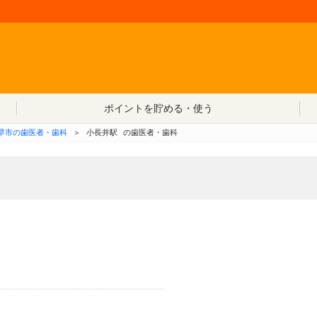
コンテンツへ移動
ポイントを貯める・使う
早市の歯医者・歯科
＞
小長井駅
の歯医者・歯科