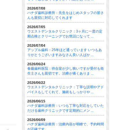
2026/07/08
ハナダ歯科診療所：先生をはじめスタッフの皆さ
んも親切に対応してくれます
2026/07/05
ウエストデンタルクリニック：3ヶ月に一度の定
期点検とクリーニングでお世話になって ...
2026/07/04
アップル歯科：25年ほど通っています いつもあ
りがとうございますみなさん良い人ばか ...
2026/06/24
春藤歯科医院：待合室が少し狭いですが受付も衛
生士さんも親切です。治療が痛くありま ...
2026/06/22
ウエストデンタルクリニック：丁寧な説明やアド
バイスもしてくれて、施術もしっかりや ...
2026/06/15
ハナダ歯科診療所：いつも丁寧な対応をしていた
だける歯科クリニックです定期的にメン ...
2026/06/09
ハナダ歯科診療所：治療内容が明瞭で、予約時間
が正確です。