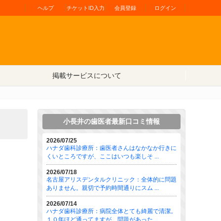
ヘルプ
チケットID入力
会員登録
ログイン
掲載サービスについて
小長井の歯医者最新口コミ情報
2026/07/25
ハナダ歯科診療所：歯医者さんはなかなか行きに
くいところですが、ここはいつも楽しそ ...
2026/07/18
名古屋アリスデンタルクリニック：全体的に問題
ありません。親切で予約時間通りにスム ...
2026/07/14
ハナダ歯科診療所：病院全体とても綺麗で清潔。
１０年ほど通ってますが、問題があった ...