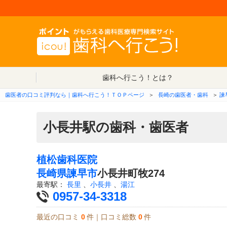
歯科へ行こう！とは？
歯医者の口コミ評判なら｜歯科へ行こう！ＴＯＰページ
＞
長崎の歯医者・歯科
＞
諫
小長井駅の歯科・歯医者
植松歯科医院
長崎県
諫早市
小長井町牧274
最寄駅：
長里
、
小長井
、
湯江
0957-34-3318
最近の口コミ
0
件｜口コミ総数
0
件