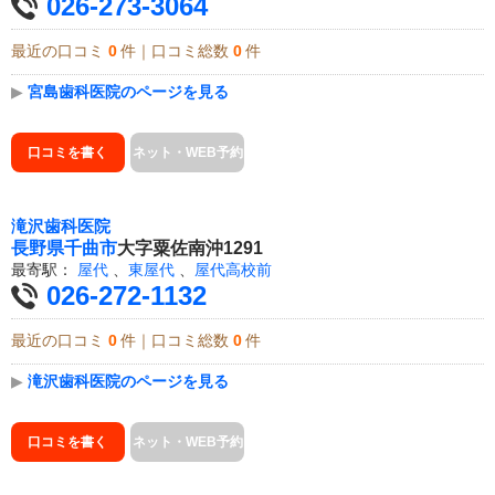
026-273-3064
最近の口コミ
0
件｜口コミ総数
0
件
▶
宮島歯科医院のページを見る
口コミを書く
ネット・WEB予約
滝沢歯科医院
長野県
千曲市
大字粟佐南沖1291
最寄駅：
屋代
、
東屋代
、
屋代高校前
026-272-1132
最近の口コミ
0
件｜口コミ総数
0
件
▶
滝沢歯科医院のページを見る
口コミを書く
ネット・WEB予約