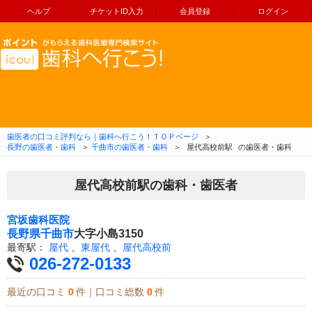
ヘルプ
チケットID入力
会員登録
ログイン
コンテンツへ移動
歯医者の口コミ評判なら｜歯科へ行こう！ＴＯＰページ
＞
長野の歯医者・歯科
＞
千曲市の歯医者・歯科
＞
屋代高校前駅
の歯医者・歯科
屋代高校前駅の歯科・歯医者
宮坂歯科医院
長野県
千曲市
大字小島3150
最寄駅：
屋代
、
東屋代
、
屋代高校前
026-272-0133
最近の口コミ
0
件｜口コミ総数
0
件