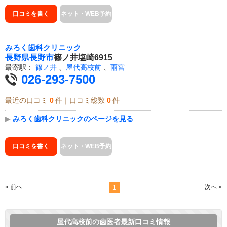
口コミを書く
ネット・WEB予約
みろく歯科クリニック
長野県
長野市
篠ノ井塩崎6915
最寄駅：
篠ノ井
、
屋代高校前
、
雨宮
026-293-7500
最近の口コミ
0
件｜口コミ総数
0
件
▶
みろく歯科クリニックのページを見る
口コミを書く
ネット・WEB予約
« 前へ
次へ »
1
屋代高校前の歯医者最新口コミ情報