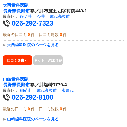
大西歯科医院
長野県
長野市
篠ノ井布施五明字村前440-1
最寄駅：
篠ノ井
、
今井
、
屋代高校前
026-292-7323
最近の口コミ
0
件｜口コミ総数
0
件
▶
大西歯科医院のページを見る
口コミを書く
ネット・WEB予約
山崎歯科医院
長野県
長野市
篠ノ井塩崎3739-4
最寄駅：
稲荷山
、
屋代高校前
、
東屋代
026-292-8100
最近の口コミ
0
件｜口コミ総数
0
件
▶
山崎歯科医院のページを見る