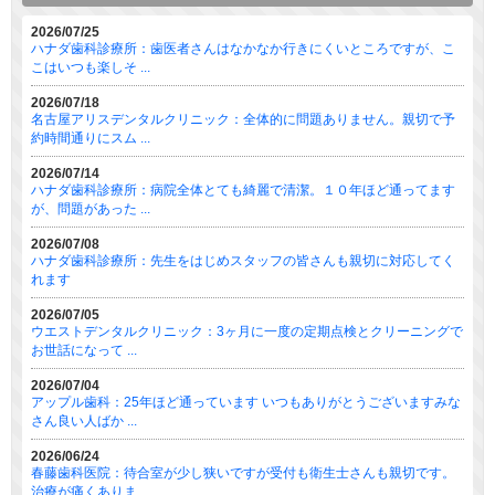
2026/07/25
ハナダ歯科診療所：歯医者さんはなかなか行きにくいところですが、こ
こはいつも楽しそ ...
2026/07/18
名古屋アリスデンタルクリニック：全体的に問題ありません。親切で予
約時間通りにスム ...
2026/07/14
ハナダ歯科診療所：病院全体とても綺麗で清潔。１０年ほど通ってます
が、問題があった ...
2026/07/08
ハナダ歯科診療所：先生をはじめスタッフの皆さんも親切に対応してく
れます
2026/07/05
ウエストデンタルクリニック：3ヶ月に一度の定期点検とクリーニングで
お世話になって ...
2026/07/04
アップル歯科：25年ほど通っています いつもありがとうございますみな
さん良い人ばか ...
2026/06/24
春藤歯科医院：待合室が少し狭いですが受付も衛生士さんも親切です。
治療が痛くありま ...