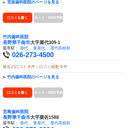
▶
宮坂歯科医院のページを見る
口コミを書く
ネット・WEB予約
竹内歯科医院
長野県
千曲市
大字屋代309-1
最寄駅：
屋代
、
東屋代
、
屋代高校前
026-273-4500
最近の口コミ
0
件｜口コミ総数
0
件
▶
竹内歯科医院のページを見る
口コミを書く
ネット・WEB予約
宮島歯科医院
長野県
千曲市
大字粟佐1588
最寄駅：
屋代
、
東屋代
、
屋代高校前