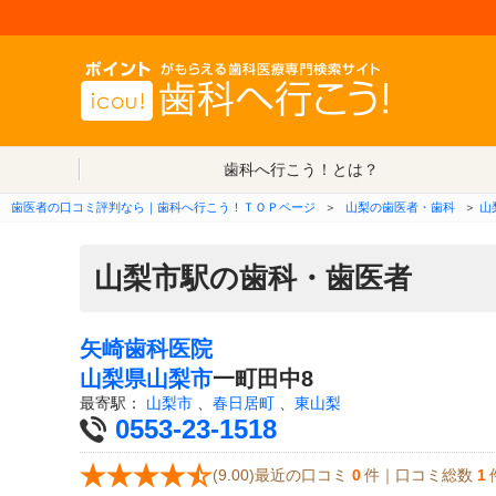
歯科へ行こう！とは？
歯医者の口コミ評判なら｜歯科へ行こう！ＴＯＰページ
＞
山梨の歯医者・歯科
＞
山
山梨市駅の歯科・歯医者
矢崎歯科医院
山梨県
山梨市
一町田中8
最寄駅：
山梨市
、
春日居町
、
東山梨
0553-23-1518
(9.00)最近の口コミ
0
件｜口コミ総数
1