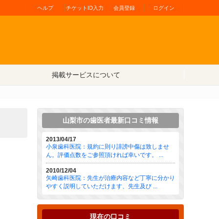
ヘルプ
チケットID入力
会員登録
ログイン
掲載サービスについて
山梨市の歯医者最新口コミ情報
2013/04/17
小泉歯科医院：規約に則り誹謗中傷は致しませ
ん。評価点数をご参照頂ければ幸いです。 ...
2010/12/04
矢崎歯科医院：先生が治療内容など丁寧に分かり
やすく説明していただけます、先生及び ...
現在の口コミ