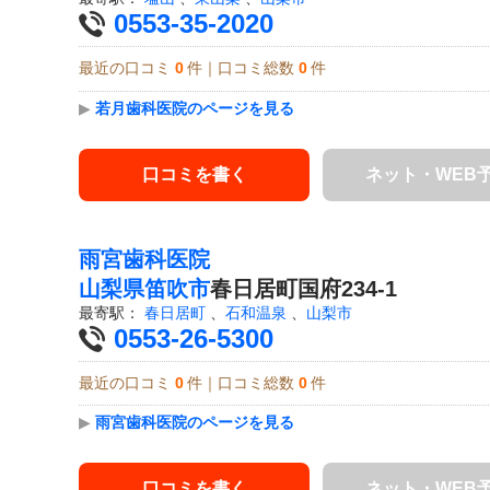
0553-35-2020
最近の口コミ
0
件｜口コミ総数
0
件
▶
若月歯科医院のページを見る
口コミを書く
ネット・WEB
雨宮歯科医院
山梨県
笛吹市
春日居町国府234-1
最寄駅：
春日居町
、
石和温泉
、
山梨市
0553-26-5300
最近の口コミ
0
件｜口コミ総数
0
件
▶
雨宮歯科医院のページを見る
口コミを書く
ネット・WEB