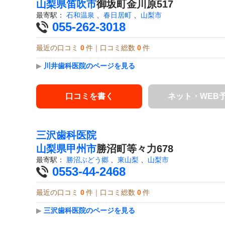
山梨県
笛吹市
御坂町金川原517
最寄駅：
石和温泉
、
春日居町
、
山梨市
055-262-3018
最近の口コミ
0
件｜口コミ総数
0
件
▶
川井歯科医院のページを見る
口コミを書く
ネット・WEB
三沢歯科医院
山梨県
甲州市
勝沼町等々力678
最寄駅：
勝沼ぶどう郷
、
東山梨
、
山梨市
0553-44-2468
最近の口コミ
0
件｜口コミ総数
0
件
▶
三沢歯科医院のページを見る