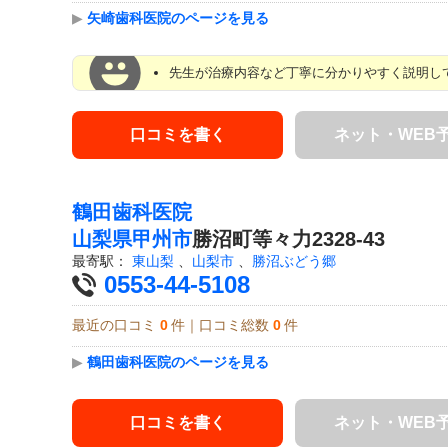
▶
矢崎歯科医院のページを見る
先生が治療内容など丁寧に分かりやすく説明して
口コミを書く
ネット・WEB
鶴田歯科医院
山梨県
甲州市
勝沼町等々力2328-43
最寄駅：
東山梨
、
山梨市
、
勝沼ぶどう郷
0553-44-5108
最近の口コミ
0
件｜口コミ総数
0
件
▶
鶴田歯科医院のページを見る
口コミを書く
ネット・WEB