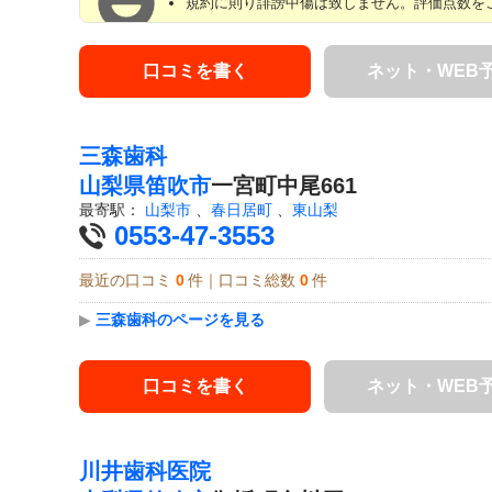
規約に則り誹謗中傷は致しません。評価点数をご
口コミを書く
ネット・WEB
三森歯科
山梨県
笛吹市
一宮町中尾661
最寄駅：
山梨市
、
春日居町
、
東山梨
0553-47-3553
最近の口コミ
0
件｜口コミ総数
0
件
▶
三森歯科のページを見る
口コミを書く
ネット・WEB
川井歯科医院