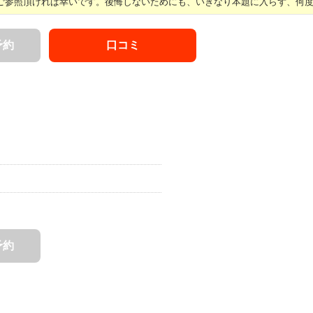
参照頂ければ幸いです。後悔しないためにも、いきなり本題に入らず、何度か 
予約
口コミ
予約