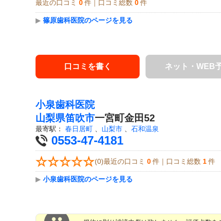
最近の口コミ
0
件｜口コミ総数
0
件
▶
篠原歯科医院のページを見る
口コミを書く
ネット・WEB
小泉歯科医院
山梨県
笛吹市
一宮町金田52
最寄駅：
春日居町
、
山梨市
、
石和温泉
0553-47-4181
(0)最近の口コミ
0
件｜口コミ総数
1
件
▶
小泉歯科医院のページを見る