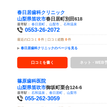
春日居歯科クリニック
山梨県
笛吹市
春日居町別田618
最寄駅：
春日居町
、
山梨市
、
石和温泉
0553-26-2072
最近の口コミ
0
件｜口コミ総数
0
件
▶
春日居歯科クリニックのページを見る
口コミを書く
ネット・WEB
篠原歯科医院
山梨県
笛吹市
御坂町栗合124-6
最寄駅：
石和温泉
、
春日居町
、
山梨市
055-262-3059