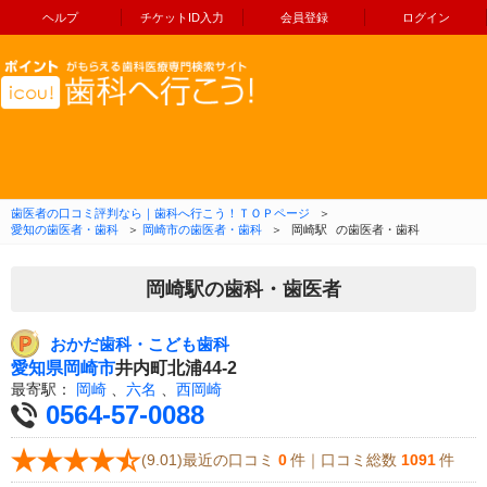
ヘルプ
チケットID入力
会員登録
ログイン
コンテンツへ移動
歯医者の口コミ評判なら｜歯科へ行こう！ＴＯＰページ
＞
愛知の歯医者・歯科
＞
岡崎市の歯医者・歯科
＞
岡崎駅
の歯医者・歯科
岡崎駅の歯科・歯医者
おかだ歯科・こども歯科
愛知県
岡崎市
井内町北浦44-2
最寄駅：
岡崎
、
六名
、
西岡崎
0564-57-0088
(9.01)最近の口コミ
0
件｜口コミ総数
1091
件