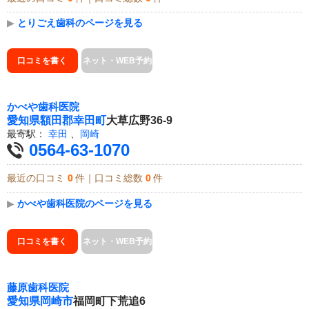
▶
とりごえ歯科のページを見る
口コミを書く
ネット・WEB予約
かべや歯科医院
愛知県
額田郡幸田町
大草広野36-9
最寄駅：
幸田
、
岡崎
0564-63-1070
最近の口コミ
0
件｜口コミ総数
0
件
▶
かべや歯科医院のページを見る
口コミを書く
ネット・WEB予約
藤原歯科医院
愛知県
岡崎市
福岡町下荒追6