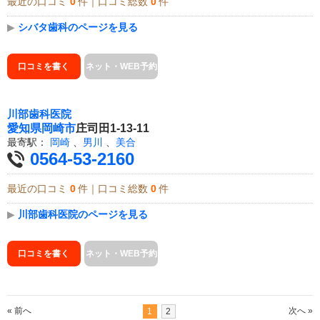
最近の口コミ
0
件｜口コミ総数
0
件
▶
シバタ歯科のページを見る
口コミを書く
ネット・WEB予約
川部歯科医院
愛知県
岡崎市
庄司田1-13-11
最寄駅：
岡崎
、
男川
、
美合
0564-53-2160
最近の口コミ
0
件｜口コミ総数
0
件
▶
川部歯科医院のページを見る
口コミを書く
ネット・WEB予約
« 前へ
次へ »
1
2