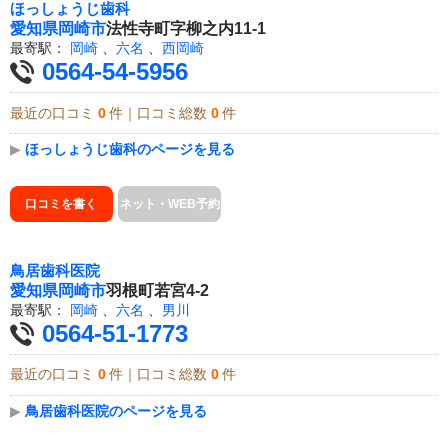
ほっしょうじ歯科
愛知県
岡崎市
法性寺町字柳之内11-1
最寄駅：
岡崎
、
六名
、
西岡崎
0564-54-5956
最近の口コミ
0
件｜口コミ総数
0
件
▶
ほっしょうじ歯科のページを見る
口コミを書く
ネット・WEB予約
鳥居歯科医院
愛知県
岡崎市
羽根町若宮4-2
最寄駅：
岡崎
、
六名
、
男川
0564-51-1773
最近の口コミ
0
件｜口コミ総数
0
件
▶
鳥居歯科医院のページを見る