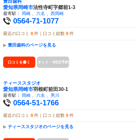
豊田歯科
愛知県
岡崎市
法性寺町字郷前1-3
最寄駅：
岡崎
、
六名
、
西岡崎
0564-71-1077
最近の口コミ
0
件｜口コミ総数
0
件
▶
豊田歯科のページを見る
口コミを書く
ネット・WEB予約
ティーススタジオ
愛知県
岡崎市
羽根町前田30-1
最寄駅：
岡崎
、
六名
、
男川
0564-51-1766
最近の口コミ
0
件｜口コミ総数
0
件
▶
ティーススタジオのページを見る