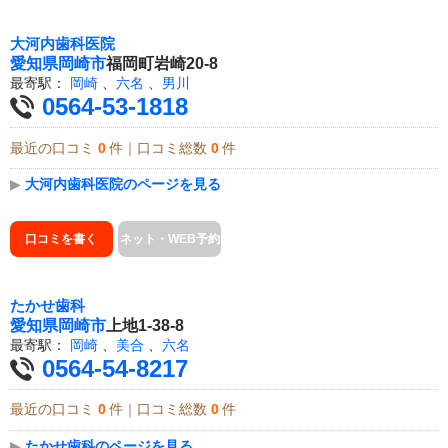
大河内歯科医院
愛知県
岡崎市
福岡町岩崎20-8
最寄駅：
岡崎
、
六名
、
男川
0564-53-1818
最近の口コミ
0
件｜口コミ総数
0
件
▶
大河内歯科医院のページを見る
口コミを書く
ネット・WEB予約
たかせ歯科
愛知県
岡崎市
上地1-38-8
最寄駅：
岡崎
、
美合
、
六名
0564-54-8217
最近の口コミ
0
件｜口コミ総数
0
件
▶
たかせ歯科のページを見る