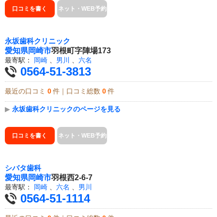
口コミを書く
ネット・WEB予約
永坂歯科クリニック
愛知県
岡崎市
羽根町字陣場173
最寄駅：
岡崎
、
男川
、
六名
0564-51-3813
最近の口コミ
0
件｜口コミ総数
0
件
▶
永坂歯科クリニックのページを見る
口コミを書く
ネット・WEB予約
シバタ歯科
愛知県
岡崎市
羽根西2-6-7
最寄駅：
岡崎
、
六名
、
男川
0564-51-1114