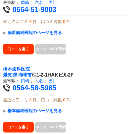
最寄駅：
岡崎
、
六名
、
男川
0564-51-9003
最近の口コミ
0
件｜口コミ総数
0
件
▶
藤原歯科医院のページを見る
口コミを書く
ネット・WEB予約
橋本歯科医院
愛知県
岡崎市
柱1-2-1HAKビル2F
最寄駅：
岡崎
、
六名
、
男川
0564-58-5985
最近の口コミ
0
件｜口コミ総数
0
件
▶
橋本歯科医院のページを見る
口コミを書く
ネット・WEB予約