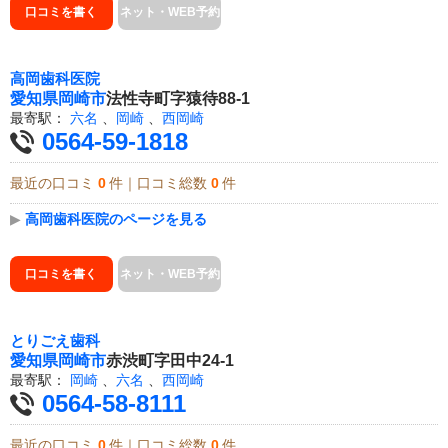
口コミを書く
ネット・WEB予約
高岡歯科医院
愛知県
岡崎市
法性寺町字猿待88-1
最寄駅：
六名
、
岡崎
、
西岡崎
0564-59-1818
最近の口コミ
0
件｜口コミ総数
0
件
▶
高岡歯科医院のページを見る
口コミを書く
ネット・WEB予約
とりごえ歯科
愛知県
岡崎市
赤渋町字田中24-1
最寄駅：
岡崎
、
六名
、
西岡崎
0564-58-8111
最近の口コミ
0
件｜口コミ総数
0
件