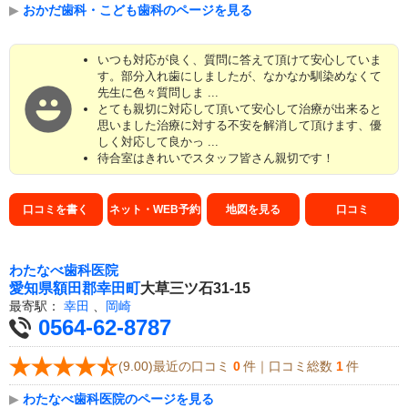
▶
おかだ歯科・こども歯科のページを見る
いつも対応が良く、質問に答えて頂けて安心していま
す。部分入れ歯にしましたが、なかなか馴染めなくて
先生に色々質問しま ...
とても親切に対応して頂いて安心して治療が出来ると
思いました治療に対する不安を解消して頂けます、優
しく対応して良かっ ...
待合室はきれいでスタッフ皆さん親切です！
口コミを書く
ネット・WEB予約
地図を見る
口コミ
わたなべ歯科医院
愛知県
額田郡幸田町
大草三ツ石31-15
最寄駅：
幸田
、
岡崎
0564-62-8787
(9.00)最近の口コミ
0
件｜口コミ総数
1
件
▶
わたなべ歯科医院のページを見る