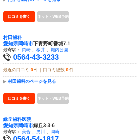
口コミを書く
ネット・WEB予約
村田歯科
愛知県
岡崎市
下青野町番城7-1
最寄駅：
岡崎
、
桜井
、
堀内公園
0564-43-3233
最近の口コミ
0
件｜口コミ総数
0
件
▶
村田歯科のページを見る
口コミを書く
ネット・WEB予約
緑丘歯科医院
愛知県
岡崎市
緑丘3-3-6
最寄駅：
美合
、
男川
、
岡崎
0564-54-1817