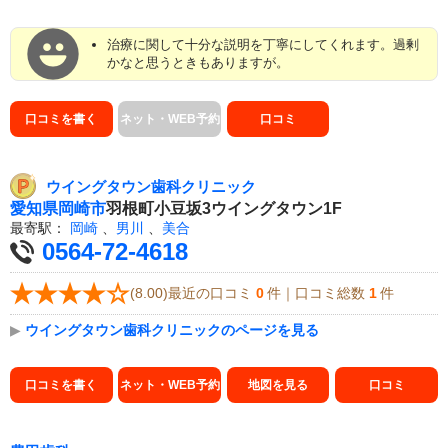
治療に関して十分な説明を丁寧にしてくれます。過剰
かなと思うときもありますが。
口コミを書く
ネット・WEB予約
口コミ
ウイングタウン歯科クリニック
愛知県
岡崎市
羽根町小豆坂3ウイングタウン1F
最寄駅：
岡崎
、
男川
、
美合
0564-72-4618
(8.00)最近の口コミ
0
件｜口コミ総数
1
件
▶
ウイングタウン歯科クリニックのページを見る
口コミを書く
ネット・WEB予約
地図を見る
口コミ