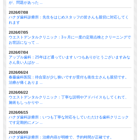
が、問題があった ...
2026/07/08
ハナダ歯科診療所：先生をはじめスタッフの皆さんも親切に対応してく
れます
2026/07/05
ウエストデンタルクリニック：3ヶ月に一度の定期点検とクリーニングで
お世話になって ...
2026/07/04
アップル歯科：25年ほど通っています いつもありがとうございますみな
さん良い人ばか ...
2026/06/24
春藤歯科医院：待合室が少し狭いですが受付も衛生士さんも親切です。
治療が痛くありま ...
2026/06/22
ウエストデンタルクリニック：丁寧な説明やアドバイスもしてくれて、
施術もしっかりや ...
2026/06/15
ハナダ歯科診療所：いつも丁寧な対応をしていただける歯科クリニック
です定期的にメン ...
2026/06/09
ハナダ歯科診療所：治療内容が明瞭で、予約時間が正確です。