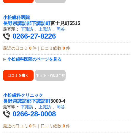
小松歯科医院
長野県
諏訪郡下諏訪町
富士見町5515
最寄駅：
下諏訪
、
上諏訪
、
岡谷
0266-27-8226
最近の口コミ
0
件｜口コミ総数
0
件
▶
小松歯科医院のページを見る
口コミを書く
ネット・WEB予約
小松歯科クリニック
長野県
諏訪郡下諏訪町
5000-4
最寄駅：
下諏訪
、
上諏訪
、
岡谷
0266-28-0008
最近の口コミ
0
件｜口コミ総数
0
件