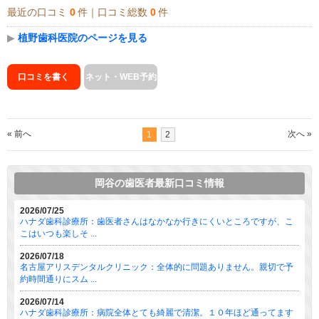
最近の口コミ
0
件｜口コミ総数
0
件
▶
植野歯科医院のページを見る
口コミを書く
ネット・WEB予約
« 前へ
次へ »
1
2
岡谷の歯医者最新口コミ情報
2026/07/25
ハナダ歯科診療所：歯医者さんはなかなか行きにくいところですが、こ
こはいつも楽しそ ...
2026/07/18
名古屋アリスデンタルクリニック：全体的に問題ありません。親切で予
約時間通りにスム ...
2026/07/14
ハナダ歯科診療所：病院全体とても綺麗で清潔。１０年ほど通ってます