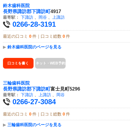
鈴木歯科医院
長野県
諏訪郡下諏訪町
4917
最寄駅：
下諏訪
、
岡谷
、
上諏訪
0266-28-3191
最近の口コミ
0
件｜口コミ総数
0
件
▶
鈴木歯科医院のページを見る
口コミを書く
ネット・WEB予約
三輪歯科医院
長野県
諏訪郡下諏訪町
富士見町5296
最寄駅：
下諏訪
、
上諏訪
、
岡谷
0266-27-3084
最近の口コミ
0
件｜口コミ総数
0
件
▶
三輪歯科医院のページを見る