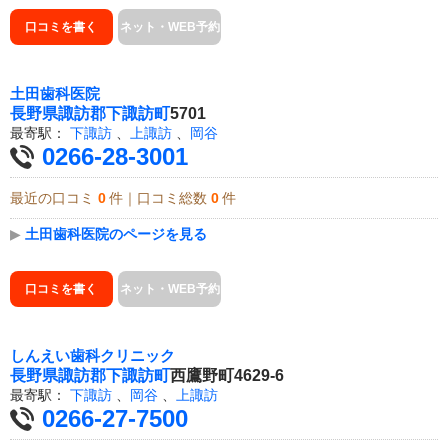
口コミを書く
ネット・WEB予約
土田歯科医院
長野県
諏訪郡下諏訪町
5701
最寄駅：
下諏訪
、
上諏訪
、
岡谷
0266-28-3001
最近の口コミ
0
件｜口コミ総数
0
件
▶
土田歯科医院のページを見る
口コミを書く
ネット・WEB予約
しんえい歯科クリニック
長野県
諏訪郡下諏訪町
西鷹野町4629-6
最寄駅：
下諏訪
、
岡谷
、
上諏訪
0266-27-7500