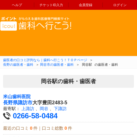
ヘルプ
チケットID入力
会員登録
ログイン
コンテンツへ移動
歯医者の口コミ評判なら｜歯科へ行こう！ＴＯＰページ
＞
長野の歯医者・歯科
＞
岡谷市の歯医者・歯科
＞
岡谷駅
の歯医者・歯科
岡谷駅の歯科・歯医者
米山歯科医院
長野県
諏訪市
大字豊田2483-5
最寄駅：
上諏訪
、
岡谷
、
下諏訪
0266-58-0484
最近の口コミ
0
件｜口コミ総数
0
件