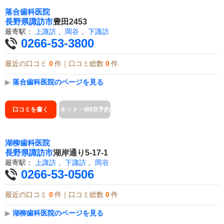
落合歯科医院
長野県
諏訪市
豊田2453
最寄駅：
上諏訪
、
岡谷
、
下諏訪
0266-53-3800
最近の口コミ
0
件｜口コミ総数
0
件
▶
落合歯科医院のページを見る
口コミを書く
ネット・WEB予約
湖柳歯科医院
長野県
諏訪市
湖岸通り5-17-1
最寄駅：
上諏訪
、
下諏訪
、
岡谷
0266-53-0506
最近の口コミ
0
件｜口コミ総数
0
件
▶
湖柳歯科医院のページを見る