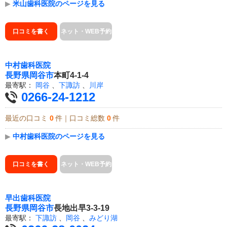
▶
米山歯科医院のページを見る
口コミを書く
ネット・WEB予約
中村歯科医院
長野県
岡谷市
本町4-1-4
最寄駅：
岡谷
、
下諏訪
、
川岸
0266-24-1212
最近の口コミ
0
件｜口コミ総数
0
件
▶
中村歯科医院のページを見る
口コミを書く
ネット・WEB予約
早出歯科医院
長野県
岡谷市
長地出早3-3-19
最寄駅：
下諏訪
、
岡谷
、
みどり湖