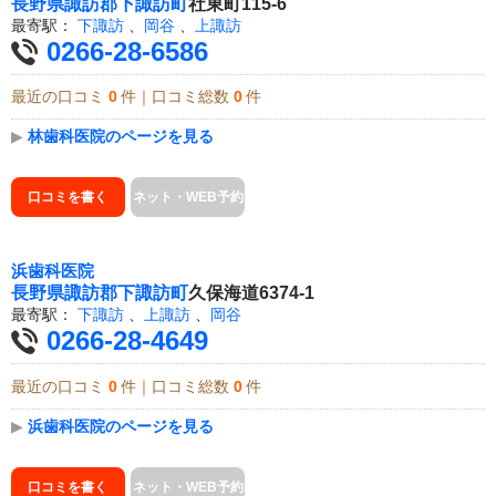
長野県
諏訪郡下諏訪町
社東町115-6
最寄駅：
下諏訪
、
岡谷
、
上諏訪
0266-28-6586
最近の口コミ
0
件｜口コミ総数
0
件
▶
林歯科医院のページを見る
口コミを書く
ネット・WEB予約
浜歯科医院
長野県
諏訪郡下諏訪町
久保海道6374-1
最寄駅：
下諏訪
、
上諏訪
、
岡谷
0266-28-4649
最近の口コミ
0
件｜口コミ総数
0
件
▶
浜歯科医院のページを見る
口コミを書く
ネット・WEB予約