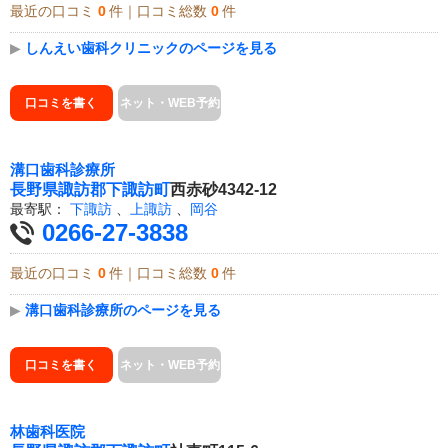
最近の口コミ
0
件｜口コミ総数
0
件
▶
しんえい歯科クリニックのページを見る
口コミを書く
ネット・WEB予約
溝口歯科診療所
長野県
諏訪郡下諏訪町
西赤砂4342-12
最寄駅：
下諏訪
、
上諏訪
、
岡谷
0266-27-3838
最近の口コミ
0
件｜口コミ総数
0
件
▶
溝口歯科診療所のページを見る
口コミを書く
ネット・WEB予約
林歯科医院