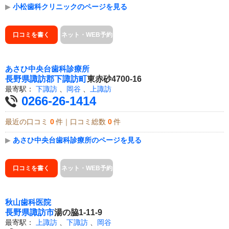
▶
小松歯科クリニックのページを見る
口コミを書く
ネット・WEB予約
あさひ中央台歯科診療所
長野県
諏訪郡下諏訪町
東赤砂4700-16
最寄駅：
下諏訪
、
岡谷
、
上諏訪
0266-26-1414
最近の口コミ
0
件｜口コミ総数
0
件
▶
あさひ中央台歯科診療所のページを見る
口コミを書く
ネット・WEB予約
秋山歯科医院
長野県
諏訪市
湯の脇1-11-9
最寄駅：
上諏訪
、
下諏訪
、
岡谷