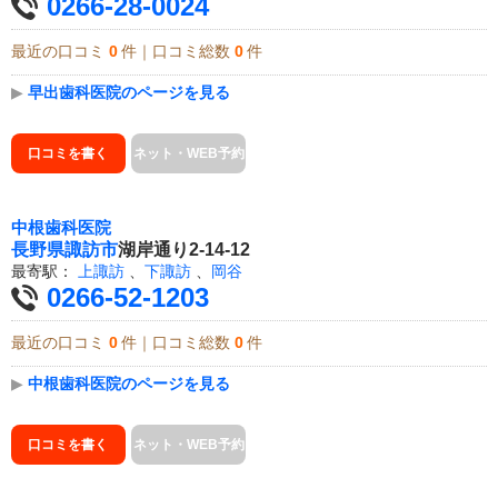
0266-28-0024
最近の口コミ
0
件｜口コミ総数
0
件
▶
早出歯科医院のページを見る
口コミを書く
ネット・WEB予約
中根歯科医院
長野県
諏訪市
湖岸通り2-14-12
最寄駅：
上諏訪
、
下諏訪
、
岡谷
0266-52-1203
最近の口コミ
0
件｜口コミ総数
0
件
▶
中根歯科医院のページを見る
口コミを書く
ネット・WEB予約