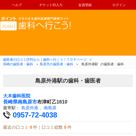
ヘルプ
チケットID入力
会員登録
ログイン
コンテンツへ移動
歯医者の口コミ評判なら｜歯科へ行こう！ＴＯＰページ
＞
長崎の歯医者・歯科
＞
島原市の歯医者・歯科
＞
島原外港駅
の歯医者・歯科
島原外港駅の歯科・歯医者
大木歯科医院
長崎県
南島原市
布津町乙1610
最寄駅：
島原外港
、
南島原
0957-72-4038
最近の口コミ
0
件｜口コミ総数
0
件