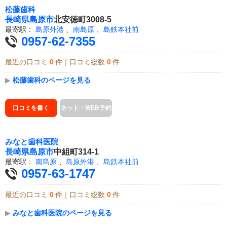
松藤歯科
長崎県
島原市
北安徳町3008-5
最寄駅：
島原外港
、
南島原
、
島鉄本社前
0957-62-7355
最近の口コミ
0
件｜口コミ総数
0
件
▶
松藤歯科のページを見る
口コミを書く
ネット・WEB予約
みなと歯科医院
長崎県
島原市
中組町314-1
最寄駅：
南島原
、
島原外港
、
島鉄本社前
0957-63-1747
最近の口コミ
0
件｜口コミ総数
0
件
▶
みなと歯科医院のページを見る