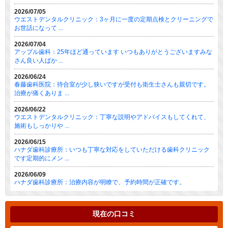
2026/07/05
ウエストデンタルクリニック：3ヶ月に一度の定期点検とクリーニングで
お世話になって ...
2026/07/04
アップル歯科：25年ほど通っています いつもありがとうございますみな
さん良い人ばか ...
2026/06/24
春藤歯科医院：待合室が少し狭いですが受付も衛生士さんも親切です。
治療が痛くありま ...
2026/06/22
ウエストデンタルクリニック：丁寧な説明やアドバイスもしてくれて、
施術もしっかりや ...
2026/06/15
ハナダ歯科診療所：いつも丁寧な対応をしていただける歯科クリニック
です定期的にメン ...
2026/06/09
ハナダ歯科診療所：治療内容が明瞭で、予約時間が正確です。
現在の口コミ