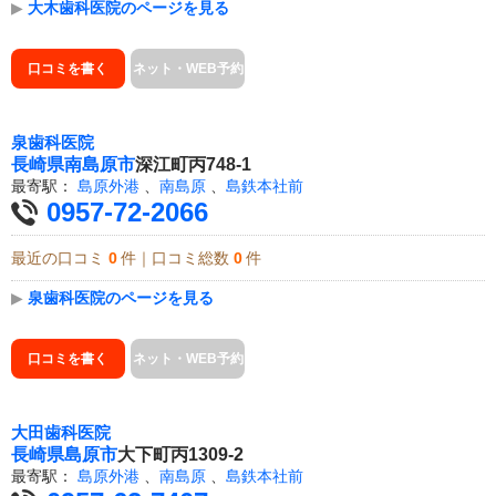
▶
大木歯科医院のページを見る
口コミを書く
ネット・WEB予約
泉歯科医院
長崎県
南島原市
深江町丙748-1
最寄駅：
島原外港
、
南島原
、
島鉄本社前
0957-72-2066
最近の口コミ
0
件｜口コミ総数
0
件
▶
泉歯科医院のページを見る
口コミを書く
ネット・WEB予約
大田歯科医院
長崎県
島原市
大下町丙1309-2
最寄駅：
島原外港
、
南島原
、
島鉄本社前