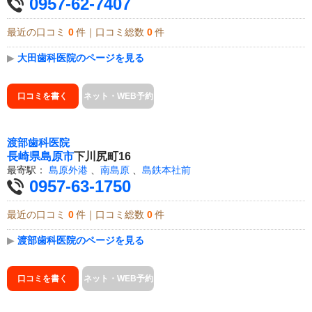
0957-62-7407
最近の口コミ
0
件｜口コミ総数
0
件
▶
大田歯科医院のページを見る
口コミを書く
ネット・WEB予約
渡部歯科医院
長崎県
島原市
下川尻町16
最寄駅：
島原外港
、
南島原
、
島鉄本社前
0957-63-1750
最近の口コミ
0
件｜口コミ総数
0
件
▶
渡部歯科医院のページを見る
口コミを書く
ネット・WEB予約