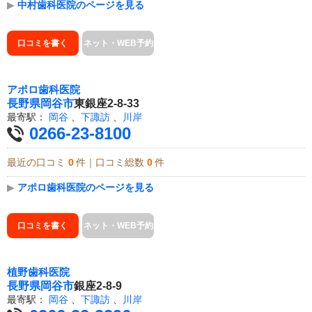
▶
中村歯科医院のページを見る
口コミを書く
ネット・WEB予約
アポロ歯科医院
長野県
岡谷市
東銀座2-8-33
最寄駅：
岡谷
、
下諏訪
、
川岸
0266-23-8100
最近の口コミ
0
件｜口コミ総数
0
件
▶
アポロ歯科医院のページを見る
口コミを書く
ネット・WEB予約
植野歯科医院
長野県
岡谷市
銀座2-8-9
最寄駅：
岡谷
、
下諏訪
、
川岸