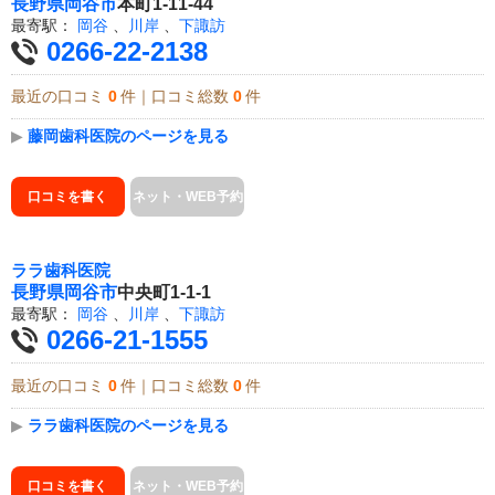
長野県
岡谷市
本町1-11-44
最寄駅：
岡谷
、
川岸
、
下諏訪
0266-22-2138
最近の口コミ
0
件｜口コミ総数
0
件
▶
藤岡歯科医院のページを見る
口コミを書く
ネット・WEB予約
ララ歯科医院
長野県
岡谷市
中央町1-1-1
最寄駅：
岡谷
、
川岸
、
下諏訪
0266-21-1555
最近の口コミ
0
件｜口コミ総数
0
件
▶
ララ歯科医院のページを見る
口コミを書く
ネット・WEB予約