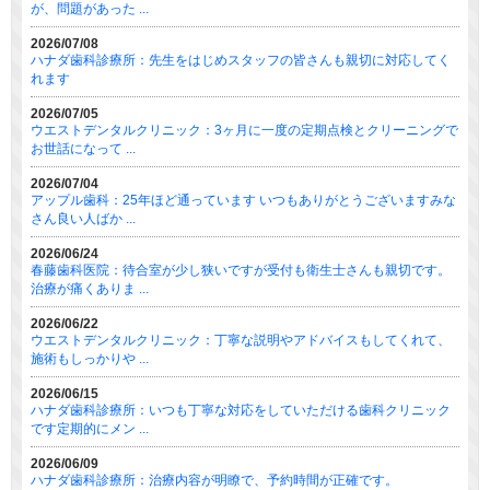
が、問題があった ...
2026/07/08
ハナダ歯科診療所：先生をはじめスタッフの皆さんも親切に対応してく
れます
2026/07/05
ウエストデンタルクリニック：3ヶ月に一度の定期点検とクリーニングで
お世話になって ...
2026/07/04
アップル歯科：25年ほど通っています いつもありがとうございますみな
さん良い人ばか ...
2026/06/24
春藤歯科医院：待合室が少し狭いですが受付も衛生士さんも親切です。
治療が痛くありま ...
2026/06/22
ウエストデンタルクリニック：丁寧な説明やアドバイスもしてくれて、
施術もしっかりや ...
2026/06/15
ハナダ歯科診療所：いつも丁寧な対応をしていただける歯科クリニック
です定期的にメン ...
2026/06/09
ハナダ歯科診療所：治療内容が明瞭で、予約時間が正確です。