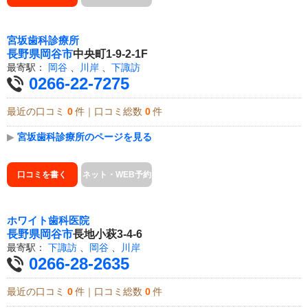
宮坂歯科診療所
長野県
岡谷市
中央町1-9-2-1F
最寄駅：
岡谷
、
川岸
、
下諏訪
0266-22-7275
最近の口コミ
0
件｜口コミ総数
0
件
▶
宮坂歯科診療所のページを見る
口コミを書く
ネット・WEB予約
ホワイト歯科医院
長野県
岡谷市
長地小萩3-4-6
最寄駅：
下諏訪
、
岡谷
、
川岸
0266-28-2635
最近の口コミ
0
件｜口コミ総数
0
件