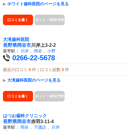
▶
ホワイト歯科医院のページを見る
口コミを書く
ネット・WEB予約
大滝歯科医院
長野県
岡谷市
川岸上3-2-2
最寄駅：
川岸
、
岡谷
、
小野
0266-22-5678
最近の口コミ
0
件｜口コミ総数
0
件
▶
大滝歯科医院のページを見る
口コミを書く
ネット・WEB予約
はつお歯科クリニック
長野県
岡谷市
赤羽3-11-4
最寄駅：
岡谷
、
下諏訪
、
川岸