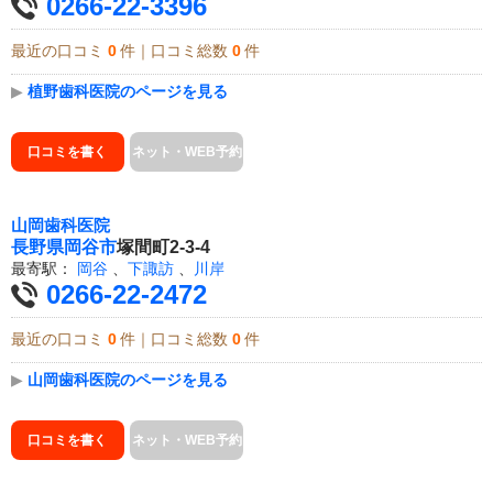
0266-22-3396
最近の口コミ
0
件｜口コミ総数
0
件
▶
植野歯科医院のページを見る
口コミを書く
ネット・WEB予約
山岡歯科医院
長野県
岡谷市
塚間町2-3-4
最寄駅：
岡谷
、
下諏訪
、
川岸
0266-22-2472
最近の口コミ
0
件｜口コミ総数
0
件
▶
山岡歯科医院のページを見る
口コミを書く
ネット・WEB予約