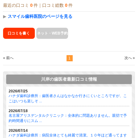
最近の口コミ
0
件｜口コミ総数
0
件
▶
スマイル歯科医院のページを見る
口コミを書く
ネット・WEB予約
« 前へ
次へ »
1
川岸の歯医者最新口コミ情報
2026/07/25
ハナダ歯科診療所：歯医者さんはなかなか行きにくいところですが、こ
こはいつも楽しそ ...
2026/07/18
名古屋アリスデンタルクリニック：全体的に問題ありません。親切で予
約時間通りにスム ...
2026/07/14
ハナダ歯科診療所：病院全体とても綺麗で清潔。１０年ほど通ってます