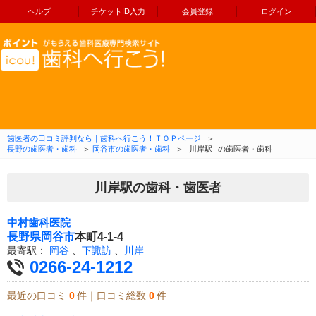
ヘルプ
チケットID入力
会員登録
ログイン
コンテンツへ移動
歯医者の口コミ評判なら｜歯科へ行こう！ＴＯＰページ
＞
長野の歯医者・歯科
＞
岡谷市の歯医者・歯科
＞
川岸駅
の歯医者・歯科
川岸駅の歯科・歯医者
中村歯科医院
長野県
岡谷市
本町4-1-4
最寄駅：
岡谷
、
下諏訪
、
川岸
0266-24-1212
最近の口コミ
0
件｜口コミ総数
0
件