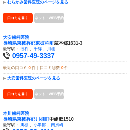
▶
むらかみ歯科医院のページを見る
口コミを書く
ネット・WEB予約
大安歯科医院
長崎県
東彼杵郡東彼杵町
蔵本郷1631-3
最寄駅：
彼杵
、
千綿
、
川棚
0957-49-3337
最近の口コミ
0
件｜口コミ総数
0
件
▶
大安歯科医院のページを見る
口コミを書く
ネット・WEB予約
本川歯科医院
長崎県
東彼杵郡川棚町
中組郷1510
最寄駅：
川棚
、
小串郷
、
南風崎