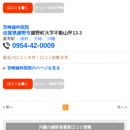
口コミを書く
ネット・WEB予約
宮崎歯科医院
佐賀県
嬉野市
嬉野町大字不動山甲13-3
最寄駅：
彼杵
、
千綿
、
川棚
0954-42-0009
最近の口コミ
0
件｜口コミ総数
0
件
▶
宮崎歯科医院のページを見る
口コミを書く
ネット・WEB予約
« 前へ
次へ »
1
川棚の歯医者最新口コミ情報