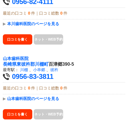
0956-82-4111
最近の口コミ
0
件｜口コミ総数
0
件
▶
本川歯科医院のページを見る
口コミを書く
ネット・WEB予約
山本歯科医院
長崎県
東彼杵郡川棚町
百津郷390-5
最寄駅：
川棚
、
小串郷
、
彼杵
0956-83-3811
最近の口コミ
0
件｜口コミ総数
0
件
▶
山本歯科医院のページを見る
口コミを書く
ネット・WEB予約