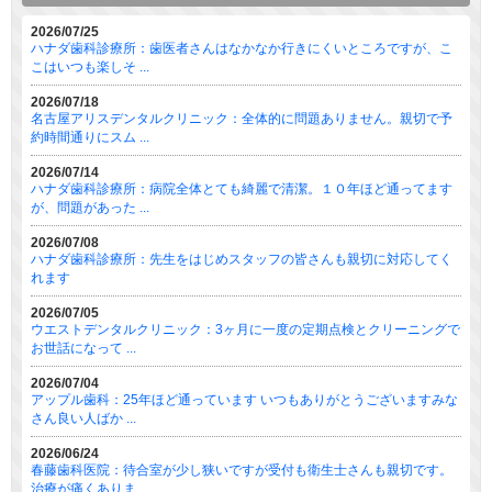
2026/07/25
ハナダ歯科診療所：歯医者さんはなかなか行きにくいところですが、こ
こはいつも楽しそ ...
2026/07/18
名古屋アリスデンタルクリニック：全体的に問題ありません。親切で予
約時間通りにスム ...
2026/07/14
ハナダ歯科診療所：病院全体とても綺麗で清潔。１０年ほど通ってます
が、問題があった ...
2026/07/08
ハナダ歯科診療所：先生をはじめスタッフの皆さんも親切に対応してく
れます
2026/07/05
ウエストデンタルクリニック：3ヶ月に一度の定期点検とクリーニングで
お世話になって ...
2026/07/04
アップル歯科：25年ほど通っています いつもありがとうございますみな
さん良い人ばか ...
2026/06/24
春藤歯科医院：待合室が少し狭いですが受付も衛生士さんも親切です。
治療が痛くありま ...