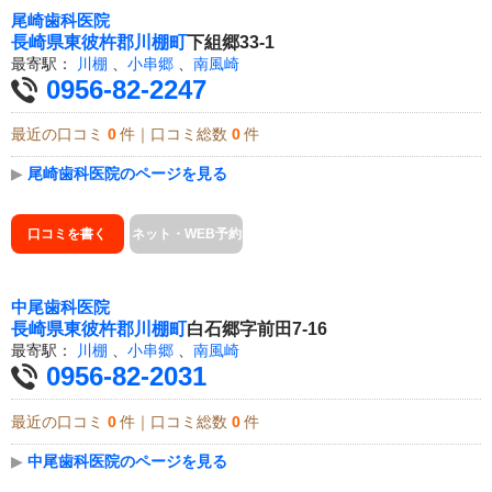
尾崎歯科医院
長崎県
東彼杵郡川棚町
下組郷33-1
最寄駅：
川棚
、
小串郷
、
南風崎
0956-82-2247
最近の口コミ
0
件｜口コミ総数
0
件
▶
尾崎歯科医院のページを見る
口コミを書く
ネット・WEB予約
中尾歯科医院
長崎県
東彼杵郡川棚町
白石郷字前田7-16
最寄駅：
川棚
、
小串郷
、
南風崎
0956-82-2031
最近の口コミ
0
件｜口コミ総数
0
件
▶
中尾歯科医院のページを見る