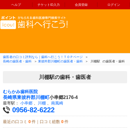
ヘルプ
チケットID入力
会員登録
ログイン
コンテンツへ移動
歯医者の口コミ評判なら｜歯科へ行こう！ＴＯＰページ
＞
長崎の歯医者・歯科
＞
東彼杵郡川棚町の歯医者・歯科
＞
川棚駅
の歯医者・歯科
川棚駅の歯科・歯医者
むらかみ歯科医院
長崎県
東彼杵郡川棚町
小串郷2176-4
最寄駅：
小串郷
、
川棚
、
南風崎
0956-82-6222
最近の口コミ
0
件｜口コミ総数
0
件