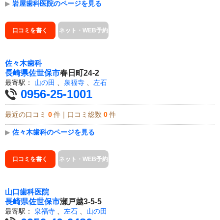
▶
岩屋歯科医院のページを見る
口コミを書く
ネット・WEB予約
佐々木歯科
長崎県
佐世保市
春日町24-2
最寄駅：
山の田
、
泉福寺
、
左石
0956-25-1001
最近の口コミ
0
件｜口コミ総数
0
件
▶
佐々木歯科のページを見る
口コミを書く
ネット・WEB予約
山口歯科医院
長崎県
佐世保市
瀬戸越3-5-5
最寄駅：
泉福寺
、
左石
、
山の田