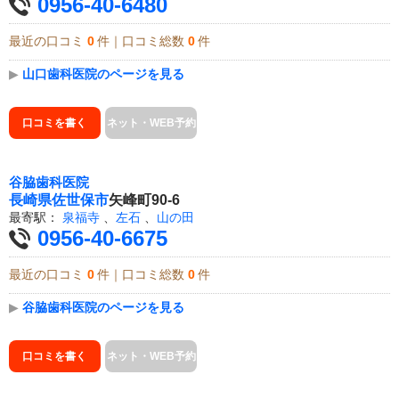
0956-40-6480
最近の口コミ
0
件｜口コミ総数
0
件
▶
山口歯科医院のページを見る
口コミを書く
ネット・WEB予約
谷脇歯科医院
長崎県
佐世保市
矢峰町90-6
最寄駅：
泉福寺
、
左石
、
山の田
0956-40-6675
最近の口コミ
0
件｜口コミ総数
0
件
▶
谷脇歯科医院のページを見る
口コミを書く
ネット・WEB予約