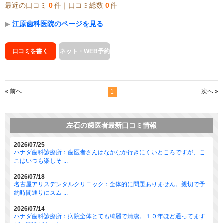
最近の口コミ
0
件｜口コミ総数
0
件
▶
江原歯科医院のページを見る
口コミを書く
ネット・WEB予約
« 前へ
次へ »
1
左石の歯医者最新口コミ情報
2026/07/25
ハナダ歯科診療所：歯医者さんはなかなか行きにくいところですが、こ
こはいつも楽しそ ...
2026/07/18
名古屋アリスデンタルクリニック：全体的に問題ありません。親切で予
約時間通りにスム ...
2026/07/14
ハナダ歯科診療所：病院全体とても綺麗で清潔。１０年ほど通ってます