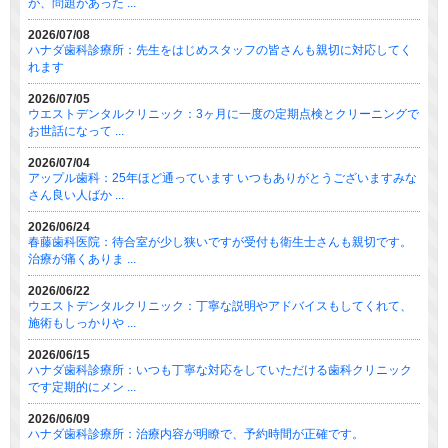
が、問題があった ...
2026/07/08
ハナダ歯科診療所：先生をはじめスタッフの皆さんも親切に対応してく
れます
2026/07/05
ウエストデンタルクリニック：3ヶ月に一度の定期点検とクリーニングで
お世話になって ...
2026/07/04
アップル歯科：25年ほど通っています いつもありがとうございますみな
さん良い人ばか ...
2026/06/24
春藤歯科医院：待合室が少し狭いですが受付も衛生士さんも親切です。
治療が痛くありま ...
2026/06/22
ウエストデンタルクリニック：丁寧な説明やアドバイスもしてくれて、
施術もしっかりや ...
2026/06/15
ハナダ歯科診療所：いつも丁寧な対応をしていただける歯科クリニック
です定期的にメン ...
2026/06/09
ハナダ歯科診療所：治療内容が明瞭で、予約時間が正確です。