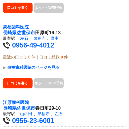
口コミを書く
ネット・WEB予約
泉福歯科医院
長崎県
佐世保市
田原町16-13
最寄駅：
左石
、
泉福寺
、
野中
0956-49-4012
最近の口コミ
0
件｜口コミ総数
0
件
▶
泉福歯科医院のページを見る
口コミを書く
ネット・WEB予約
江原歯科医院
長崎県
佐世保市
春日町29-10
最寄駅：
山の田
、
泉福寺
、
左石
0956-23-6001