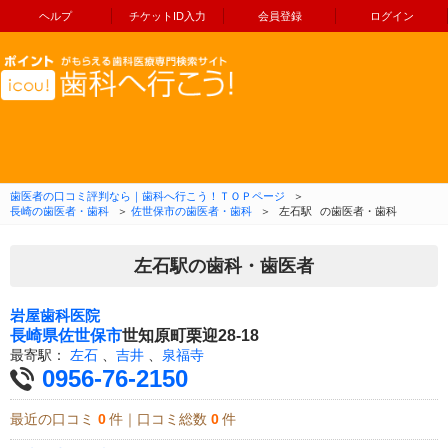
ヘルプ
チケットID入力
会員登録
ログイン
コンテンツへ移動
歯医者の口コミ評判なら｜歯科へ行こう！ＴＯＰページ
＞
長崎の歯医者・歯科
＞
佐世保市の歯医者・歯科
＞
左石駅
の歯医者・歯科
左石駅の歯科・歯医者
岩屋歯科医院
長崎県
佐世保市
世知原町栗迎28-18
最寄駅：
左石
、
吉井
、
泉福寺
0956-76-2150
最近の口コミ
0
件｜口コミ総数
0
件