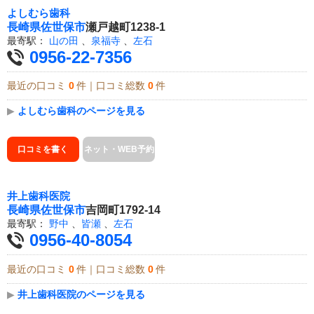
よしむら歯科
長崎県
佐世保市
瀬戸越町1238-1
最寄駅：
山の田
、
泉福寺
、
左石
0956-22-7356
最近の口コミ
0
件｜口コミ総数
0
件
▶
よしむら歯科のページを見る
口コミを書く
ネット・WEB予約
井上歯科医院
長崎県
佐世保市
吉岡町1792-14
最寄駅：
野中
、
皆瀬
、
左石
0956-40-8054
最近の口コミ
0
件｜口コミ総数
0
件
▶
井上歯科医院のページを見る