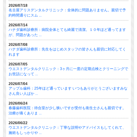
2026/07/18
名古屋アリスデンタルクリニック：全体的に問題ありません。親切で予
約時間通りにスム ...
2026/07/14
ハナダ歯科診療所：病院全体とても綺麗で清潔。１０年ほど通ってます
が、問題があった ...
2026/07/08
ハナダ歯科診療所：先生をはじめスタッフの皆さんも親切に対応してく
れます
2026/07/05
ウエストデンタルクリニック：3ヶ月に一度の定期点検とクリーニングで
お世話になって ...
2026/07/04
アップル歯科：25年ほど通っています いつもありがとうございますみな
さん良い人ばか ...
2026/06/24
春藤歯科医院：待合室が少し狭いですが受付も衛生士さんも親切です。
治療が痛くありま ...
2026/06/22
ウエストデンタルクリニック：丁寧な説明やアドバイスもしてくれて、
施術もしっかりや ...