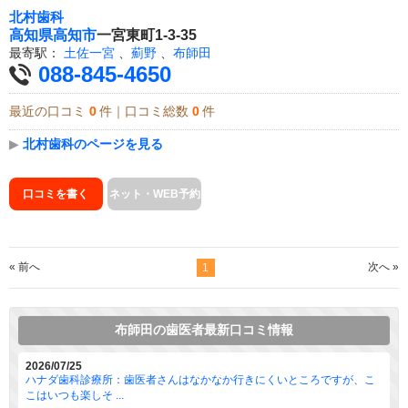
北村歯科
高知県
高知市
一宮東町1-3-35
最寄駅：
土佐一宮
、
薊野
、
布師田
088-845-4650
最近の口コミ
0
件｜口コミ総数
0
件
▶
北村歯科のページを見る
口コミを書く
ネット・WEB予約
« 前へ
次へ »
1
布師田の歯医者最新口コミ情報
2026/07/25
ハナダ歯科診療所：歯医者さんはなかなか行きにくいところですが、こ
こはいつも楽しそ ...