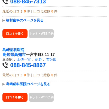
088-845-7313
最近の口コミ
0
件｜口コミ総数
0
件
▶
橋村歯科のページを見る
口コミを書く
ネット・WEB予約
島崎歯科医院
高知県
高知市
一宮中町3-11-17
最寄駅：
土佐一宮
、
薊野
、
布師田
088-845-8867
最近の口コミ
0
件｜口コミ総数
0
件
▶
島崎歯科医院のページを見る
口コミを書く
ネット・WEB予約