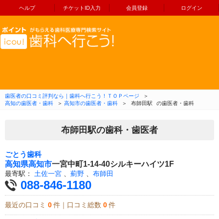
ヘルプ
チケットID入力
会員登録
ログイン
コンテンツへ移動
歯医者の口コミ評判なら｜歯科へ行こう！ＴＯＰページ
＞
高知の歯医者・歯科
＞
高知市の歯医者・歯科
＞
布師田駅
の歯医者・歯科
布師田駅の歯科・歯医者
ごとう歯科
高知県
高知市
一宮中町1-14-40シルキーハイツ1F
最寄駅：
土佐一宮
、
薊野
、
布師田
088-846-1180
最近の口コミ
0
件｜口コミ総数
0
件