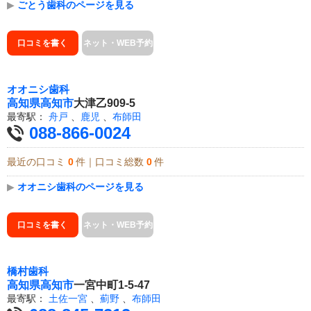
▶
ごとう歯科のページを見る
口コミを書く
ネット・WEB予約
オオニシ歯科
高知県
高知市
大津乙909-5
最寄駅：
舟戸
、
鹿児
、
布師田
088-866-0024
最近の口コミ
0
件｜口コミ総数
0
件
▶
オオニシ歯科のページを見る
口コミを書く
ネット・WEB予約
橋村歯科
高知県
高知市
一宮中町1-5-47
最寄駅：
土佐一宮
、
薊野
、
布師田