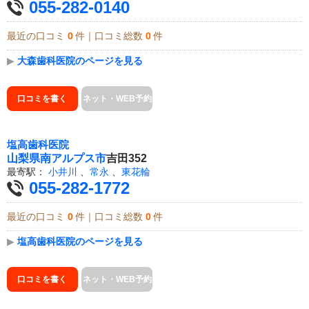
055-282-0140
最近の口コミ
0
件｜口コミ総数
0
件
▶
大森歯科医院のページを見る
口コミを書く
ネット・WEB予約
塩高歯科医院
山梨県
南アルプス市
吉田352
最寄駅：
小井川
、
常永
、
東花輪
055-282-1772
最近の口コミ
0
件｜口コミ総数
0
件
▶
塩高歯科医院のページを見る
口コミを書く
ネット・WEB予約