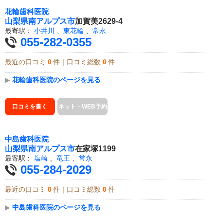
花輪歯科医院
山梨県
南アルプス市
加賀美2629-4
最寄駅：
小井川
、
東花輪
、
常永
055-282-0355
最近の口コミ
0
件｜口コミ総数
0
件
▶
花輪歯科医院のページを見る
口コミを書く
ネット・WEB予約
中島歯科医院
山梨県
南アルプス市
在家塚1199
最寄駅：
塩崎
、
竜王
、
常永
055-284-2029
最近の口コミ
0
件｜口コミ総数
0
件
▶
中島歯科医院のページを見る