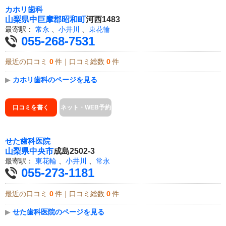
カホリ歯科
山梨県
中巨摩郡昭和町
河西1483
最寄駅：
常永
、
小井川
、
東花輪
055-268-7531
最近の口コミ
0
件｜口コミ総数
0
件
▶
カホリ歯科のページを見る
口コミを書く
ネット・WEB予約
せた歯科医院
山梨県
中央市
成島2502-3
最寄駅：
東花輪
、
小井川
、
常永
055-273-1181
最近の口コミ
0
件｜口コミ総数
0
件
▶
せた歯科医院のページを見る