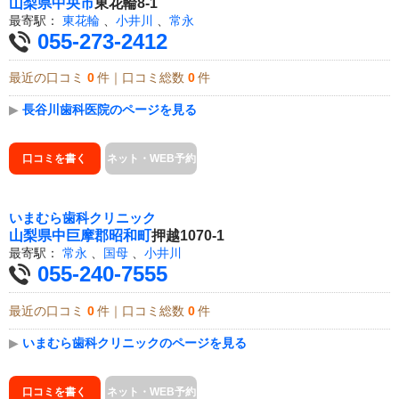
山梨県
中央市
東花輪8-1
最寄駅：
東花輪
、
小井川
、
常永
055-273-2412
最近の口コミ
0
件｜口コミ総数
0
件
▶
長谷川歯科医院のページを見る
口コミを書く
ネット・WEB予約
いまむら歯科クリニック
山梨県
中巨摩郡昭和町
押越1070-1
最寄駅：
常永
、
国母
、
小井川
055-240-7555
最近の口コミ
0
件｜口コミ総数
0
件
▶
いまむら歯科クリニックのページを見る
口コミを書く
ネット・WEB予約