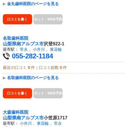
▶
金丸歯科医院のページを見る
口コミを書く
ネット・WEB予約
名取歯科医院
山梨県
南アルプス市
沢登922-1
最寄駅：
常永
、
小井川
、
東花輪
055-282-1184
最近の口コミ
0
件｜口コミ総数
0
件
▶
名取歯科医院のページを見る
口コミを書く
ネット・WEB予約
大森歯科医院
山梨県
南アルプス市
小笠原1717
最寄駅：
小井川
、
東花輪
、
常永