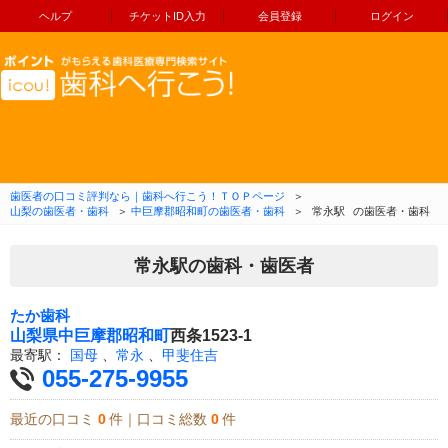
ヘルプ
チケットID入力
会員登録
ログイン
コンテンツへ移動
歯医者の口コミ評判なら｜歯科へ行こう！ＴＯＰページ
＞
山梨の歯医者・歯科
＞
中巨摩郡昭和町の歯医者・歯科
＞
常永駅
の歯医者・歯科
常永駅の歯科・歯医者
たか歯科
山梨県
中巨摩郡昭和町
西条1523-1
最寄駅：
国母
、
常永
、
甲斐住吉
055-275-9955
最近の口コミ
0
件｜口コミ総数
0
件