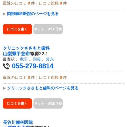
最近の口コミ
0
件｜口コミ総数
0
件
▶
岡部歯科医院のページを見る
口コミを書く
ネット・WEB予約
クリニックささもと歯科
山梨県
甲斐市
篠原22-1
最寄駅：
竜王
、
国母
、
常永
055-279-8814
最近の口コミ
0
件｜口コミ総数
0
件
▶
クリニックささもと歯科のページを見る
口コミを書く
ネット・WEB予約
長谷川歯科医院