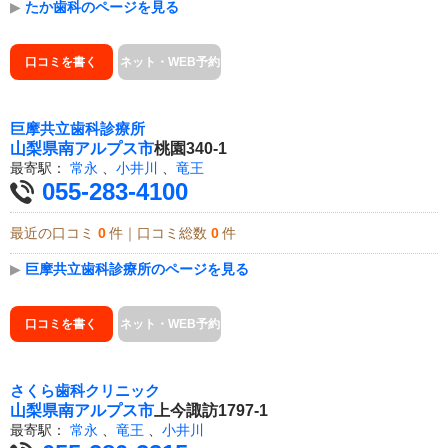
▶
たか歯科のページを見る
口コミを書く
ネット・WEB予約
巨摩共立歯科診療所
山梨県
南アルプス市
桃園340-1
最寄駅：
常永
、
小井川
、
竜王
055-283-4100
最近の口コミ
0
件｜口コミ総数
0
件
▶
巨摩共立歯科診療所のページを見る
口コミを書く
ネット・WEB予約
さくら歯科クリニック
山梨県
南アルプス市
上今諏訪1797-1
最寄駅：
常永
、
竜王
、
小井川