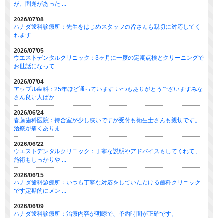
が、問題があった ...
2026/07/08
ハナダ歯科診療所：先生をはじめスタッフの皆さんも親切に対応してく
れます
2026/07/05
ウエストデンタルクリニック：3ヶ月に一度の定期点検とクリーニングで
お世話になって ...
2026/07/04
アップル歯科：25年ほど通っています いつもありがとうございますみな
さん良い人ばか ...
2026/06/24
春藤歯科医院：待合室が少し狭いですが受付も衛生士さんも親切です。
治療が痛くありま ...
2026/06/22
ウエストデンタルクリニック：丁寧な説明やアドバイスもしてくれて、
施術もしっかりや ...
2026/06/15
ハナダ歯科診療所：いつも丁寧な対応をしていただける歯科クリニック
です定期的にメン ...
2026/06/09
ハナダ歯科診療所：治療内容が明瞭で、予約時間が正確です。