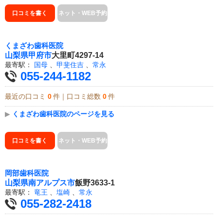
口コミを書く
ネット・WEB予約
くまざわ歯科医院
山梨県
甲府市
大里町4297-14
最寄駅：
国母
、
甲斐住吉
、
常永
055-244-1182
最近の口コミ
0
件｜口コミ総数
0
件
▶
くまざわ歯科医院のページを見る
口コミを書く
ネット・WEB予約
岡部歯科医院
山梨県
南アルプス市
飯野3633-1
最寄駅：
竜王
、
塩崎
、
常永
055-282-2418