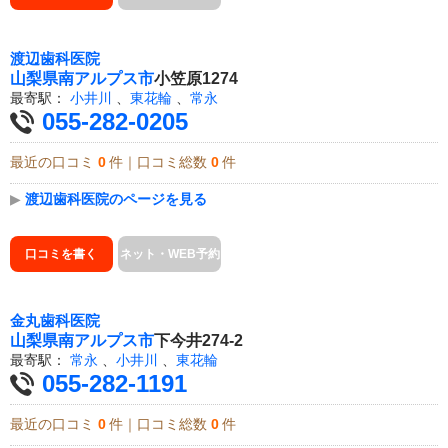
渡辺歯科医院
山梨県
南アルプス市
小笠原1274
最寄駅：
小井川
、
東花輪
、
常永
055-282-0205
最近の口コミ
0
件｜口コミ総数
0
件
▶
渡辺歯科医院のページを見る
口コミを書く
ネット・WEB予約
金丸歯科医院
山梨県
南アルプス市
下今井274-2
最寄駅：
常永
、
小井川
、
東花輪
055-282-1191
最近の口コミ
0
件｜口コミ総数
0
件