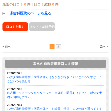
最近の口コミ
0
件｜口コミ総数
0
件
▶
一瀬歯科医院のページを見る
口コミを書く
ネット・WEB予約
« 前へ
次へ »
1
2
常永の歯医者最新口コミ情報
2026/07/25
ハナダ歯科診療所：歯医者さんはなかなか行きにくいところですが、こ
こはいつも楽しそ ...
2026/07/18
名古屋アリスデンタルクリニック：全体的に問題ありません。親切で予
約時間通りにスム ...
2026/07/14
ハナダ歯科診療所：病院全体とても綺麗で清潔。１０年ほど通ってます