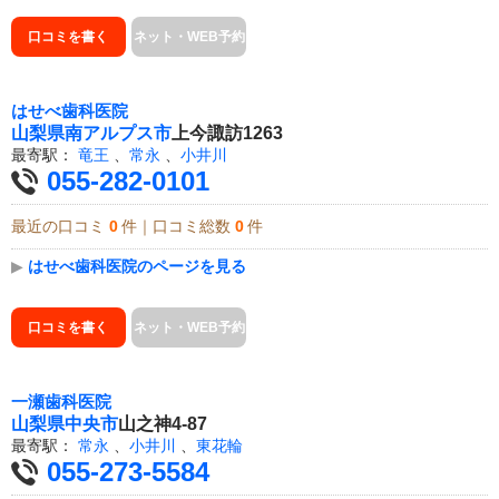
口コミを書く
ネット・WEB予約
はせべ歯科医院
山梨県
南アルプス市
上今諏訪1263
最寄駅：
竜王
、
常永
、
小井川
055-282-0101
最近の口コミ
0
件｜口コミ総数
0
件
▶
はせべ歯科医院のページを見る
口コミを書く
ネット・WEB予約
一瀬歯科医院
山梨県
中央市
山之神4-87
最寄駅：
常永
、
小井川
、
東花輪
055-273-5584