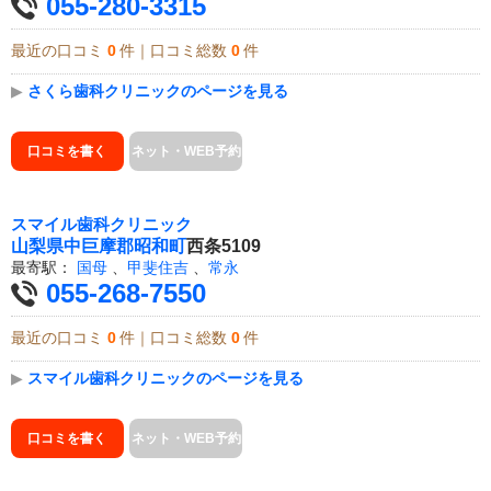
055-280-3315
最近の口コミ
0
件｜口コミ総数
0
件
▶
さくら歯科クリニックのページを見る
口コミを書く
ネット・WEB予約
スマイル歯科クリニック
山梨県
中巨摩郡昭和町
西条5109
最寄駅：
国母
、
甲斐住吉
、
常永
055-268-7550
最近の口コミ
0
件｜口コミ総数
0
件
▶
スマイル歯科クリニックのページを見る
口コミを書く
ネット・WEB予約