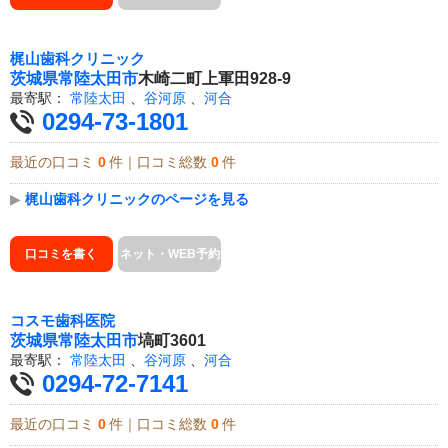
梶山歯科クリニック
茨城県
常陸太田市
木崎二町上軍田928-9
最寄駅：
常陸太田
、
谷河原
、
河合
0294-73-1801
最近の口コミ
0
件｜口コミ総数
0
件
▶
梶山歯科クリニックのページを見る
口コミを書く
ネット・WEB予約
コスモ歯科医院
茨城県
常陸太田市
塙町3601
最寄駅：
常陸太田
、
谷河原
、
河合
0294-72-7141
最近の口コミ
0
件｜口コミ総数
0
件