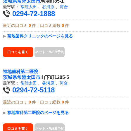
茨城県
常陸太田市
馬場町85-1
最寄駅：
常陸太田
、
谷河原
、
河合
0294-72-1888
最近の口コミ
0
件｜口コミ総数
0
件
▶
菊池歯科クリニックのページを見る
口コミを書く
ネット・WEB予約
福地歯科第二医院
茨城県
常陸太田市
山下町1205-5
最寄駅：
常陸太田
、
谷河原
、
河合
0294-72-5118
最近の口コミ
0
件｜口コミ総数
0
件
▶
福地歯科第二医院のページを見る
口コミを書く
ネット・WEB予約