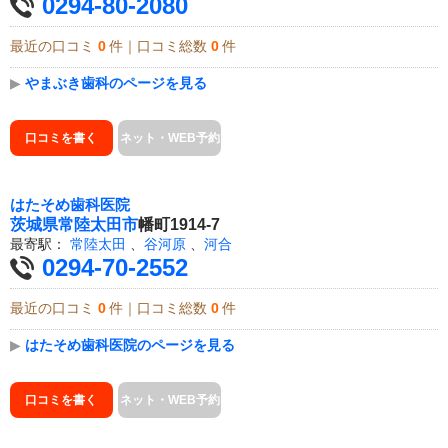
0294-80-2080
最近の口コミ
0
件｜口コミ総数
0
件
▶
やまぶき歯科のページを見る
口コミを書く
ネット・WEB予約
はたそめ歯科医院
茨城県
常陸太田市
幡町1914-7
最寄駅：
常陸太田
、
谷河原
、
河合
0294-70-2552
最近の口コミ
0
件｜口コミ総数
0
件
▶
はたそめ歯科医院のページを見る
口コミを書く
ネット・WEB予約