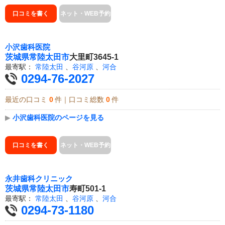
口コミを書く
ネット・WEB予約
小沢歯科医院
茨城県
常陸太田市
大里町3645-1
最寄駅：
常陸太田
、
谷河原
、
河合
0294-76-2027
最近の口コミ
0
件｜口コミ総数
0
件
▶
小沢歯科医院のページを見る
口コミを書く
ネット・WEB予約
永井歯科クリニック
茨城県
常陸太田市
寿町501-1
最寄駅：
常陸太田
、
谷河原
、
河合
0294-73-1180