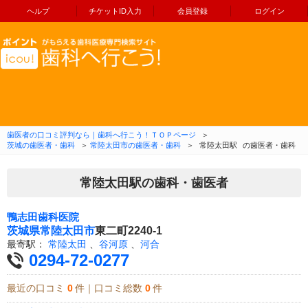
ヘルプ
チケットID入力
会員登録
ログイン
コンテンツへ移動
歯医者の口コミ評判なら｜歯科へ行こう！ＴＯＰページ
＞
茨城の歯医者・歯科
＞
常陸太田市の歯医者・歯科
＞
常陸太田駅
の歯医者・歯科
常陸太田駅の歯科・歯医者
鴨志田歯科医院
茨城県
常陸太田市
東二町2240-1
最寄駅：
常陸太田
、
谷河原
、
河合
0294-72-0277
最近の口コミ
0
件｜口コミ総数
0
件