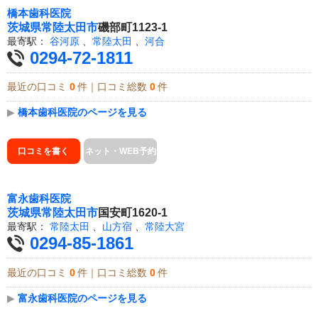
橋本歯科医院
茨城県
常陸太田市
磯部町1123-1
最寄駅：
谷河原
、
常陸太田
、
河合
0294-72-1811
最近の口コミ
0
件｜口コミ総数
0
件
▶
橋本歯科医院のページを見る
口コミを書く
ネット・WEB予約
富永歯科医院
茨城県
常陸太田市
国安町1620-1
最寄駅：
常陸太田
、
山方宿
、
常陸大宮
0294-85-1861
最近の口コミ
0
件｜口コミ総数
0
件
▶
富永歯科医院のページを見る