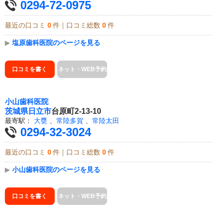
0294-72-0975
最近の口コミ
0
件｜口コミ総数
0
件
▶
塩原歯科医院のページを見る
口コミを書く
ネット・WEB予約
小山歯科医院
茨城県
日立市
台原町2-13-10
最寄駅：
大甕
、
常陸多賀
、
常陸太田
0294-32-3024
最近の口コミ
0
件｜口コミ総数
0
件
▶
小山歯科医院のページを見る
口コミを書く
ネット・WEB予約