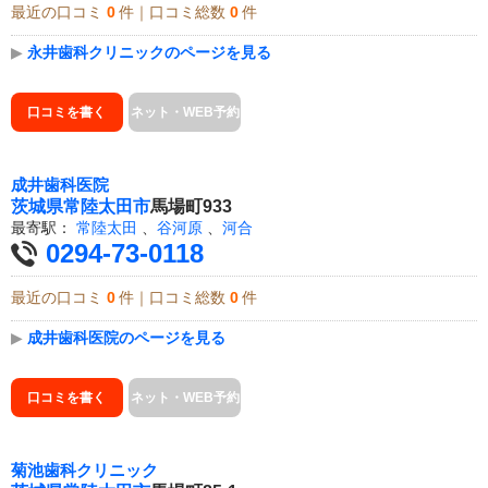
最近の口コミ
0
件｜口コミ総数
0
件
▶
永井歯科クリニックのページを見る
口コミを書く
ネット・WEB予約
成井歯科医院
茨城県
常陸太田市
馬場町933
最寄駅：
常陸太田
、
谷河原
、
河合
0294-73-0118
最近の口コミ
0
件｜口コミ総数
0
件
▶
成井歯科医院のページを見る
口コミを書く
ネット・WEB予約
菊池歯科クリニック