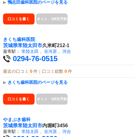
▶
鴨志田歯科医院のページを見る
口コミを書く
ネット・WEB予約
きくち歯科医院
茨城県
常陸太田市
久米町212-1
最寄駅：
常陸太田
、
谷河原
、
河合
0294-76-0515
最近の口コミ
0
件｜口コミ総数
0
件
▶
きくち歯科医院のページを見る
口コミを書く
ネット・WEB予約
やまぶき歯科
茨城県
常陸太田市
内堀町3456
最寄駅：
常陸太田
、
谷河原
、
河合