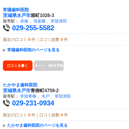
常陽歯科医院
茨城県
水戸市
堀町1026-3
最寄駅：
赤塚
、
偕楽園
、
常陸津田
029-255-5582
最近の口コミ
0
件｜口コミ総数
0
件
▶
常陽歯科医院のページを見る
口コミを書く
ネット・WEB予約
たかやま歯科医院
茨城県
水戸市
青柳町4759-2
最寄駅：
常陸青柳
、
水戸
、
常陸津田
029-231-0934
最近の口コミ
0
件｜口コミ総数
0
件
▶
たかやま歯科医院のページを見る