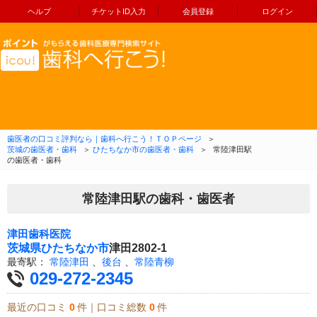
ヘルプ
チケットID入力
会員登録
ログイン
コンテンツへ移動
歯医者の口コミ評判なら｜歯科へ行こう！ＴＯＰページ
＞
茨城の歯医者・歯科
＞
ひたちなか市の歯医者・歯科
＞
常陸津田駅
の歯医者・歯科
常陸津田駅の歯科・歯医者
津田歯科医院
茨城県
ひたちなか市
津田2802-1
最寄駅：
常陸津田
、
後台
、
常陸青柳
029-272-2345
最近の口コミ
0
件｜口コミ総数
0
件