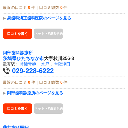
最近の口コミ
0
件｜口コミ総数
0
件
▶
泉歯科矯正歯科医院のページを見る
口コミを書く
ネット・WEB予約
阿部歯科診療所
茨城県
ひたちなか市
大字枝川356-8
最寄駅：
常陸青柳
、
水戸
、
常陸津田
029-228-6222
最近の口コミ
0
件｜口コミ総数
0
件
▶
阿部歯科診療所のページを見る
口コミを書く
ネット・WEB予約
薄井歯科医院