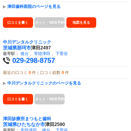
▶
津田歯科医院のページを見る
口コミを書く
ネット・WEB予約
地図を見る
中川デンタルクリニック
茨城県
那珂市
津田2497
最寄駅：
後台
、
常陸津田
、
下菅谷
029-298-8757
最近の口コミ
0
件｜口コミ総数
0
件
▶
中川デンタルクリニックのページを見る
口コミを書く
ネット・WEB予約
津田診療所まつもと歯科
茨城県
ひたちなか市
津田2590
最寄駅：
常陸津田
、
後台
、
下菅谷