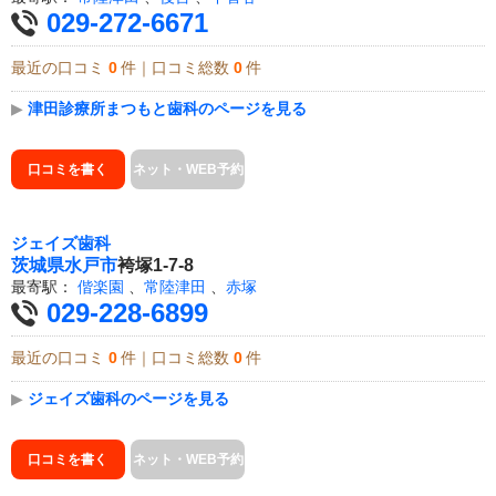
029-272-6671
最近の口コミ
0
件｜口コミ総数
0
件
▶
津田診療所まつもと歯科のページを見る
口コミを書く
ネット・WEB予約
ジェイズ歯科
茨城県
水戸市
袴塚1-7-8
最寄駅：
偕楽園
、
常陸津田
、
赤塚
029-228-6899
最近の口コミ
0
件｜口コミ総数
0
件
▶
ジェイズ歯科のページを見る
口コミを書く
ネット・WEB予約