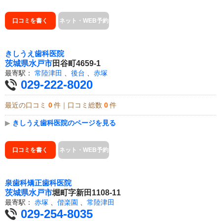
口コミを書く
ネット・WEB予約
きしうえ歯科医院
茨城県
水戸市
田谷町4659-1
最寄駅：
常陸津田
、
後台
、
赤塚
029-222-8020
最近の口コミ
0
件｜口コミ総数
0
件
▶
きしうえ歯科医院のページを見る
口コミを書く
ネット・WEB予約
泉歯科矯正歯科医院
茨城県
水戸市
堀町字新田1108-11
最寄駅：
赤塚
、
偕楽園
、
常陸津田
029-254-8035