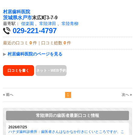
村居歯科医院
茨城県
水戸市
末広町3-7-9
最寄駅：
偕楽園
、
常陸津田
、
常陸青柳
029-221-4797
最近の口コミ
0
件｜口コミ総数
0
件
▶
村居歯科医院のページを見る
口コミを書く
ネット・WEB予約
« 前へ
次へ »
1
常陸津田の歯医者最新口コミ情報
2026/07/25
ハナダ歯科診療所：歯医者さんはなかなか行きにくいところですが、こ