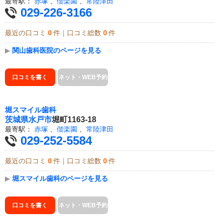
最寄駅：
赤塚
、
偕楽園
、
常陸津田
029-226-3166
最近の口コミ
0
件｜口コミ総数
0
件
▶
関山歯科医院のページを見る
口コミを書く
ネット・WEB予約
堀スマイル歯科
茨城県
水戸市
堀町1163-18
最寄駅：
赤塚
、
偕楽園
、
常陸津田
029-252-5584
最近の口コミ
0
件｜口コミ総数
0
件
▶
堀スマイル歯科のページを見る
口コミを書く
ネット・WEB予約