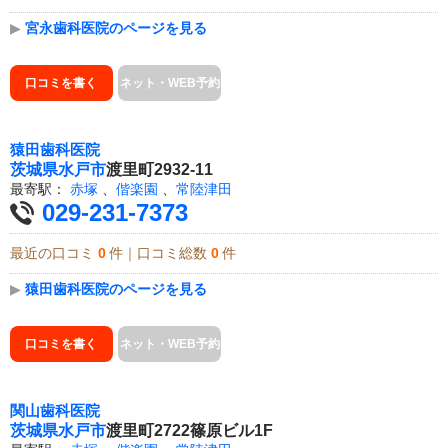
▶
宮永歯科医院のページを見る
口コミを書く
ネット・WEB予約
猿田歯科医院
茨城県
水戸市
渡里町2932-11
最寄駅：
赤塚
、
偕楽園
、
常陸津田
029-231-7373
最近の口コミ
0
件｜口コミ総数
0
件
▶
猿田歯科医院のページを見る
口コミを書く
ネット・WEB予約
関山歯科医院
茨城県
水戸市
渡里町2722篠原ビル1F