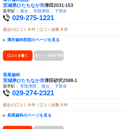
茨城県
ひたちなか市
津田2031-153
最寄駅：
後台
、
常陸津田
、
下菅谷
029-275-1221
最近の口コミ
0
件｜口コミ総数
0
件
▶
薄井歯科医院のページを見る
口コミを書く
ネット・WEB予約
長尾歯科
茨城県
ひたちなか市
津田砂沢2598-1
最寄駅：
常陸津田
、
後台
、
下菅谷
029-274-2321
最近の口コミ
0
件｜口コミ総数
0
件
▶
長尾歯科のページを見る