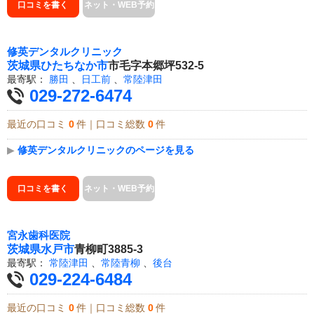
口コミを書く
ネット・WEB予約
修英デンタルクリニック
茨城県
ひたちなか市
市毛字本郷坪532-5
最寄駅：
勝田
、
日工前
、
常陸津田
029-272-6474
最近の口コミ
0
件｜口コミ総数
0
件
▶
修英デンタルクリニックのページを見る
口コミを書く
ネット・WEB予約
宮永歯科医院
茨城県
水戸市
青柳町3885-3
最寄駅：
常陸津田
、
常陸青柳
、
後台
029-224-6484
最近の口コミ
0
件｜口コミ総数
0
件