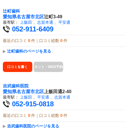
辻町歯科
愛知県
名古屋市北区
辻町3-49
最寄駅：
上飯田
、
志賀本通
、
平安通
052-911-6409
最近の口コミ
0
件｜口コミ総数
0
件
▶
辻町歯科のページを見る
口コミを書く
ネット・WEB予約
吉武歯科医院
愛知県
名古屋市北区
上飯田通2-40
最寄駅：
上飯田
、
平安通
、
志賀本通
052-915-0818
最近の口コミ
0
件｜口コミ総数
0
件
▶
吉武歯科医院のページを見る