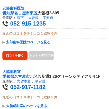
安部歯科医院
愛知県
名古屋市東区
大曽根2-605
最寄駅：
森下
、
大曽根
、
平安通
052-915-1235
最近の口コミ
0
件｜口コミ総数
0
件
▶
安部歯科医院のページを見る
口コミを書く
ネット・WEB予約
大脇歯科室
愛知県
名古屋市北区
若葉通1-26グリーンシティアリサ1F
最寄駅：
志賀本通
、
平安通
052-917-1182
最近の口コミ
0
件｜口コミ総数
0
件
▶
大脇歯科室のページを見る