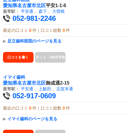
愛知県
名古屋市北区
平安1-1-6
最寄駅：
平安通
、
森下
、
大曽根
052-981-2246
最近の口コミ
0
件｜口コミ総数
0
件
▶
足立歯科医院のページを見る
口コミを書く
ネット・WEB予約
イマイ歯科
愛知県
名古屋市北区
御成通2-15
最寄駅：
平安通
、
上飯田
、
志賀本通
052-917-0609
最近の口コミ
0
件｜口コミ総数
0
件
▶
イマイ歯科のページを見る