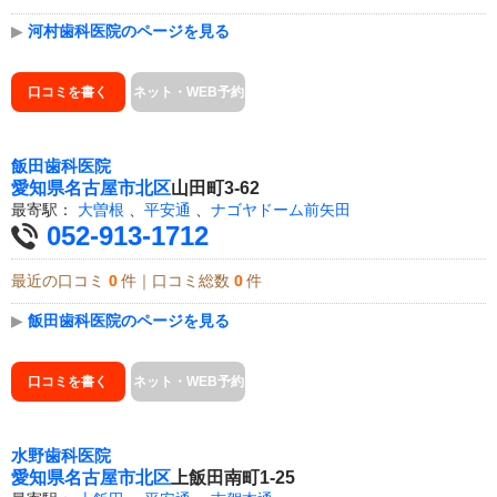
▶
河村歯科医院のページを見る
口コミを書く
ネット・WEB予約
飯田歯科医院
愛知県
名古屋市北区
山田町3-62
最寄駅：
大曽根
、
平安通
、
ナゴヤドーム前矢田
052-913-1712
最近の口コミ
0
件｜口コミ総数
0
件
▶
飯田歯科医院のページを見る
口コミを書く
ネット・WEB予約
水野歯科医院
愛知県
名古屋市北区
上飯田南町1-25