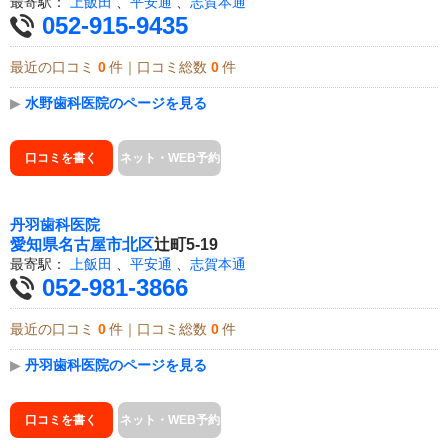
最寄駅：
上飯田
、
平安通
、
志賀本通
052-915-9435
最近の口コミ
0
件｜口コミ総数
0
件
▶
水野歯科医院のページを見る
口コミを書く
ネット・WEB予約
丹羽歯科医院
愛知県
名古屋市北区
辻町5-19
最寄駅：
上飯田
、
平安通
、
志賀本通
052-981-3866
最近の口コミ
0
件｜口コミ総数
0
件
▶
丹羽歯科医院のページを見る
口コミを書く
ネット・WEB予約