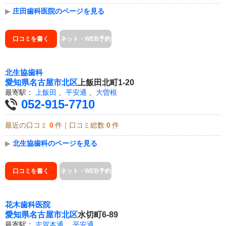
▶
庄田歯科医院のページを見る
口コミを書く
ネット・WEB予約
北生協歯科
愛知県
名古屋市北区
上飯田北町1-20
最寄駅：
上飯田
、
平安通
、
大曽根
052-915-7710
最近の口コミ
0
件｜口コミ総数
0
件
▶
北生協歯科のページを見る
口コミを書く
ネット・WEB予約
花木歯科医院
愛知県
名古屋市北区
水切町6-89
最寄駅：
志賀本通
、
平安通