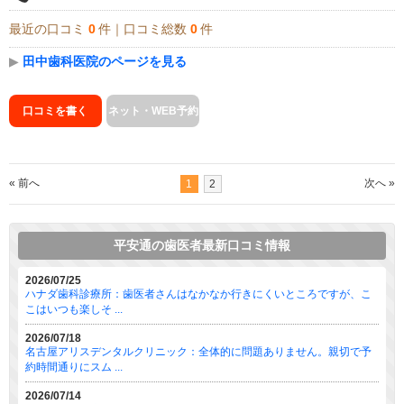
最近の口コミ
0
件｜口コミ総数
0
件
▶
田中歯科医院のページを見る
口コミを書く
ネット・WEB予約
« 前へ
次へ »
1
2
平安通の歯医者最新口コミ情報
2026/07/25
ハナダ歯科診療所：歯医者さんはなかなか行きにくいところですが、こ
こはいつも楽しそ ...
2026/07/18
名古屋アリスデンタルクリニック：全体的に問題ありません。親切で予
約時間通りにスム ...
2026/07/14