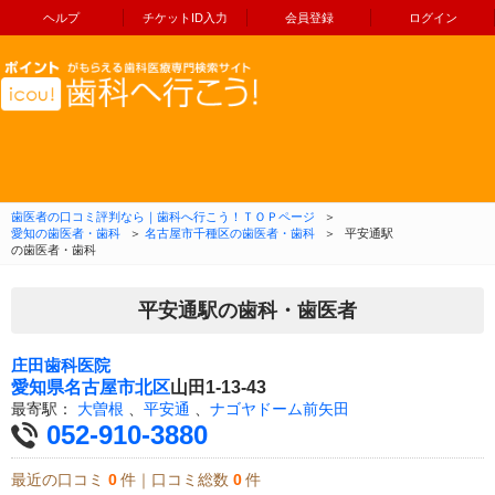
ヘルプ
チケットID入力
会員登録
ログイン
コンテンツへ移動
歯医者の口コミ評判なら｜歯科へ行こう！ＴＯＰページ
＞
愛知の歯医者・歯科
＞
名古屋市千種区の歯医者・歯科
＞
平安通駅
の歯医者・歯科
平安通駅の歯科・歯医者
庄田歯科医院
愛知県
名古屋市北区
山田1-13-43
最寄駅：
大曽根
、
平安通
、
ナゴヤドーム前矢田
052-910-3880
最近の口コミ
0
件｜口コミ総数
0
件