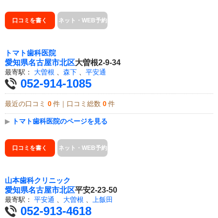
口コミを書く
ネット・WEB予約
トマト歯科医院
愛知県
名古屋市北区
大曽根2-9-34
最寄駅：
大曽根
、
森下
、
平安通
052-914-1085
最近の口コミ
0
件｜口コミ総数
0
件
▶
トマト歯科医院のページを見る
口コミを書く
ネット・WEB予約
山本歯科クリニック
愛知県
名古屋市北区
平安2-23-50
最寄駅：
平安通
、
大曽根
、
上飯田
052-913-4618