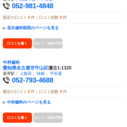
052-981-4848
最近の口コミ
0
件｜口コミ総数
0
件
▶
花木歯科医院のページを見る
口コミを書く
ネット・WEB予約
中村歯科
愛知県
名古屋市守山区
瀬古1-1320
最寄駅：
上飯田
、
味鋺
、
平安通
052-793-4688
最近の口コミ
0
件｜口コミ総数
0
件
▶
中村歯科のページを見る
口コミを書く
ネット・WEB予約