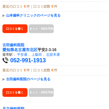
最近の口コミ
0
件｜口コミ総数
0
件
▶
山本歯科クリニックのページを見る
口コミを書く
ネット・WEB予約
古田歯科医院
愛知県
名古屋市北区
平安2-3-16
最寄駅：
平安通
、
上飯田
、
志賀本通
052-991-1913
最近の口コミ
0
件｜口コミ総数
0
件
▶
古田歯科医院のページを見る
口コミを書く
ネット・WEB予約
足立歯科医院