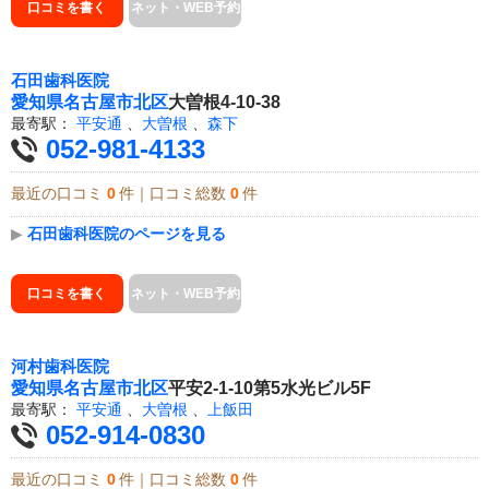
口コミを書く
ネット・WEB予約
石田歯科医院
愛知県
名古屋市北区
大曽根4-10-38
最寄駅：
平安通
、
大曽根
、
森下
052-981-4133
最近の口コミ
0
件｜口コミ総数
0
件
▶
石田歯科医院のページを見る
口コミを書く
ネット・WEB予約
河村歯科医院
愛知県
名古屋市北区
平安2-1-10第5水光ビル5F
最寄駅：
平安通
、
大曽根
、
上飯田
052-914-0830
最近の口コミ
0
件｜口コミ総数
0
件