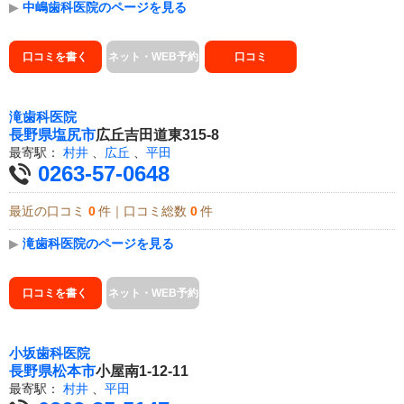
▶
中嶋歯科医院のページを見る
口コミを書く
ネット・WEB予約
口コミ
滝歯科医院
長野県
塩尻市
広丘吉田道東315-8
最寄駅：
村井
、
広丘
、
平田
0263-57-0648
最近の口コミ
0
件｜口コミ総数
0
件
▶
滝歯科医院のページを見る
口コミを書く
ネット・WEB予約
小坂歯科医院
長野県
松本市
小屋南1-12-11
最寄駅：
村井
、
平田