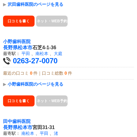
▶
沢田歯科医院のページを見る
口コミを書く
ネット・WEB予約
小野歯科医院
長野県
松本市
石芝4-1-36
最寄駅：
平田
、
南松本
、
大庭
0263-27-0070
最近の口コミ
0
件｜口コミ総数
0
件
▶
小野歯科医院のページを見る
口コミを書く
ネット・WEB予約
田中歯科医院
長野県
松本市
宮田31-31
最寄駅：
南松本
、
平田
、
渚