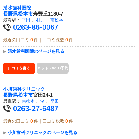
清水歯科医院
長野県
松本市
寿豊丘1180-7
最寄駅：
平田
、
村井
、
南松本
0263-86-0067
最近の口コミ
0
件｜口コミ総数
0
件
▶
清水歯科医院のページを見る
口コミを書く
ネット・WEB予約
小川歯科クリニック
長野県
松本市
宮田24-1
最寄駅：
南松本
、
渚
、
平田
0263-27-6487
最近の口コミ
0
件｜口コミ総数
0
件
▶
小川歯科クリニックのページを見る