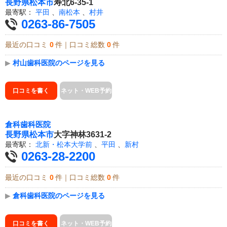
長野県
松本市
寿北6-35-1
最寄駅：
平田
、
南松本
、
村井
0263-86-7505
最近の口コミ
0
件｜口コミ総数
0
件
▶
村山歯科医院のページを見る
口コミを書く
ネット・WEB予約
倉科歯科医院
長野県
松本市
大字神林3631-2
最寄駅：
北新・松本大学前
、
平田
、
新村
0263-28-2200
最近の口コミ
0
件｜口コミ総数
0
件
▶
倉科歯科医院のページを見る
口コミを書く
ネット・WEB予約