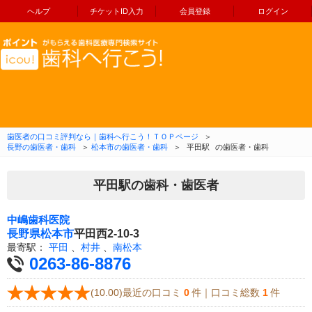
ヘルプ
チケットID入力
会員登録
ログイン
コンテンツへ移動
歯医者の口コミ評判なら｜歯科へ行こう！ＴＯＰページ
＞
長野の歯医者・歯科
＞
松本市の歯医者・歯科
＞
平田駅
の歯医者・歯科
平田駅の歯科・歯医者
中嶋歯科医院
長野県
松本市
平田西2-10-3
最寄駅：
平田
、
村井
、
南松本
0263-86-8876
(10.00)最近の口コミ
0
件｜口コミ総数
1
件