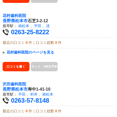
花村歯科医院
長野県
松本市
石芝3-2-12
最寄駅：
南松本
、
平田
、
渚
0263-25-8222
最近の口コミ
0
件｜口コミ総数
0
件
▶
花村歯科医院のページを見る
口コミを書く
ネット・WEB予約
沢田歯科医院
長野県
松本市
寿中1-41-10
最寄駅：
平田
、
村井
、
南松本
0263-57-8148
最近の口コミ
0
件｜口コミ総数
0
件