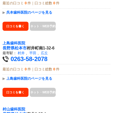
最近の口コミ
0
件｜口コミ総数
0
件
▶
呉本歯科医院のページを見る
口コミを書く
ネット・WEB予約
上島歯科医院
長野県
松本市
村井町南1-32-6
最寄駅：
村井
、
平田
、
広丘
0263-58-2078
最近の口コミ
0
件｜口コミ総数
0
件
▶
上島歯科医院のページを見る
口コミを書く
ネット・WEB予約
村山歯科医院