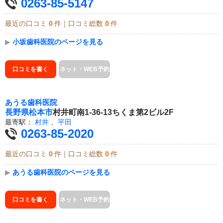
0263-85-5147
最近の口コミ
0
件｜口コミ総数
0
件
▶
小坂歯科医院のページを見る
口コミを書く
ネット・WEB予約
あうる歯科医院
長野県
松本市
村井町南1-36-13ちくま第2ビル2F
最寄駅：
村井
、
平田
0263-85-2020
最近の口コミ
0
件｜口コミ総数
0
件
▶
あうる歯科医院のページを見る
口コミを書く
ネット・WEB予約