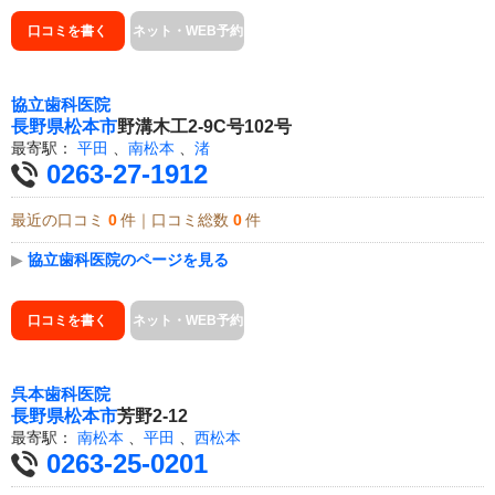
口コミを書く
ネット・WEB予約
協立歯科医院
長野県
松本市
野溝木工2-9C号102号
最寄駅：
平田
、
南松本
、
渚
0263-27-1912
最近の口コミ
0
件｜口コミ総数
0
件
▶
協立歯科医院のページを見る
口コミを書く
ネット・WEB予約
呉本歯科医院
長野県
松本市
芳野2-12
最寄駅：
南松本
、
平田
、
西松本
0263-25-0201