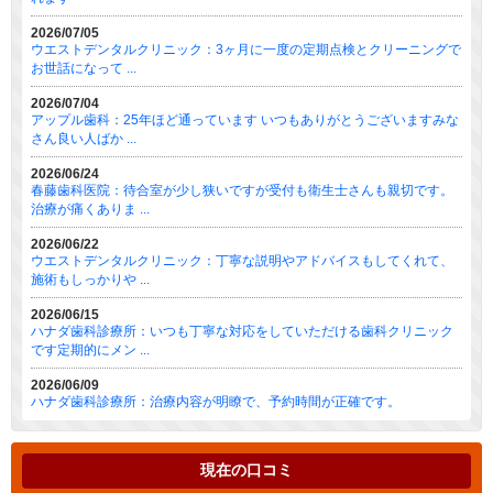
2026/07/05
ウエストデンタルクリニック：3ヶ月に一度の定期点検とクリーニングで
お世話になって ...
2026/07/04
アップル歯科：25年ほど通っています いつもありがとうございますみな
さん良い人ばか ...
2026/06/24
春藤歯科医院：待合室が少し狭いですが受付も衛生士さんも親切です。
治療が痛くありま ...
2026/06/22
ウエストデンタルクリニック：丁寧な説明やアドバイスもしてくれて、
施術もしっかりや ...
2026/06/15
ハナダ歯科診療所：いつも丁寧な対応をしていただける歯科クリニック
です定期的にメン ...
2026/06/09
ハナダ歯科診療所：治療内容が明瞭で、予約時間が正確です。
現在の口コミ